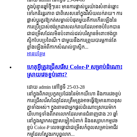
ក្នុងប៉ុន្មានឆ្នាំថ្មីៗនេះ មានការផ្លាស់ប្តូរយ៉ាងសំខាន់ឆ្ពោះ
ទៅរកនិរន្តរភាព ជាពិសេសនៅក្នុងវិស័យលក់រាយ។ ការ
ផ្លាស់ប្តូរគួរឱ្យកត់សម្គាល់បំផុតមួយគឺការកើនឡើងនៃ
ការប្រើប្រាស់ថង់ក្រដាសលក់រាយដែលអាចបំបែកបាន
ជាជម្រើសដែលមិនប៉ះពាល់ដល់បរិស្ថានចំពោះថង់ប្លា
ស្ទិកបែបប្រពៃណី។ ជាមួយនឹងការព្រួយបារម្ភកាន់តែ
ខ្លាំងឡើងអំពីកាកសំណល់ប្លាស្ទិក...
អានបន្ថែម
ហេតុអ្វីត្រូវជ្រើសរើស Color-P សម្រាប់ដំណោះ
ស្រាយវេចខ្ចប់ពោះ?
ដោយ admin នៅថ្ងៃទី 25-03-28
នៅក្នុងពិភពប្រកួតប្រជែងនៃម៉ាកយីហោ និងការវេចខ្ចប់
ការជ្រើសរើសដៃគូដែលត្រឹមត្រូវអាចធ្វើឱ្យមានភាពខុស
គ្នាទាំងអស់។ ក្នុងនាមជាអ្នកផ្តល់ដំណោះស្រាយម៉ាក
យីហោទូទាំងពិភពលោកដែលមានជំនាញជាង 20 ឆ្នាំ
នៅក្នុងស្លាកសញ្ញាសម្លៀកបំពាក់ និងឧស្សាហកម្មវេច
ខ្ចប់ Color-P លេចធ្លោជាជម្រើសកំពូលសម្រាប់អាជីវ
កម្មដែលស្វែងរកបុព្វលាភ...