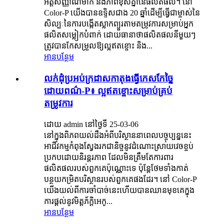
អត្តសញ្ញាណម៉ាក និងភាពខុសគ្នានៃផលិតផល។ នៅ
Color-P យើងបានឧទ្ទិសជាង 20 ឆ្នាំដើម្បីធ្វើជាម្ចាស់នៃ
សិល្បៈនៃការបង្កើតស្លាកព្យួរតាមតម្រូវការសម្រាប់អ្នក
ផលិតសម្លៀកបំពាក់ ដោយធានាថាផលិតផលនីមួយៗ
ត្រូវបានកែសម្រួលឱ្យល្អឥតខ្ចោះ និង...
អានបន្ថែម
លក់ដុំប្រអប់ក្រដាសកាតុងធ្វើកេសកែច្នៃ
ដោយពណ៌-P៖ ល្អឥតខ្ចោះសម្រាប់គ្រប់
តម្រូវការ
ដោយ admin នៅថ្ងៃទី 25-03-06
នៅក្នុងពិភពយល់ដឹងអំពីបរិស្ថាននាពេលបច្ចុប្បន្ននេះ
អាជីវកម្មកំពុងស្វែងរកជានិច្ចនូវដំណោះស្រាយវេចខ្ចប់
ប្រកបដោយនិរន្តរភាព ដែលមិនត្រឹមតែការពារ
ផលិតផលរបស់ពួកគេប៉ុណ្ណោះទេ ប៉ុន្តែថែមទាំងកាត់
បន្ថយកម្រិតបរិស្ថានរបស់ពួកគេផងដែរ។ នៅ Color-P
យើងយល់ពីការចាំបាច់នេះហើយបានឈានមុខគេក្នុង
ការផ្តល់នូវមិត្តភ័ក្តិអេកូ...
អានបន្ថែម