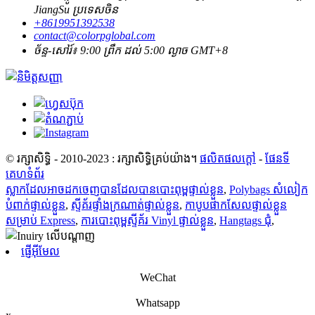
JiangSu ប្រទេសចិន
+8619951392538
contact@colorpglobal.com
ច័ន្ទ-សៅរ៍៖ 9:00 ព្រឹក ដល់ 5:00 ល្ងាច GMT+8
© រក្សាសិទ្ធិ - 2010-2023 : រក្សាសិទ្ធិគ្រប់យ៉ាង។
ផលិតផលក្តៅ
-
ផែនទី
គេហទំព័រ
ស្លាកដែលអាចដកចេញបានដែលបានបោះពុម្ពផ្ទាល់ខ្លួន
,
Polybags សំលៀក
បំពាក់ផ្ទាល់ខ្លួន
,
ស្ទីគ័រផ្ទាំងក្រណាត់ផ្ទាល់ខ្លួន
,
កាបូបផាកសែលផ្ទាល់ខ្លួន
សម្រាប់ Express
,
ការបោះពុម្ពស្ទីគ័រ Vinyl ផ្ទាល់ខ្លួន
,
Hangtags ជុំ
,
ផ្ញើអ៊ីមែល
WeChat
Whatsapp