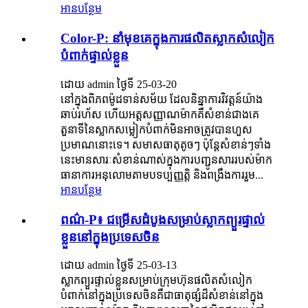
អានបន្ថែម
Color-P: នាំមុខគេក្នុងការផលិតស្លាកសំលៀក
បំពាក់ផ្ទាល់ខ្លួន
ដោយ admin ថ្ងៃទី 25-03-20
នៅក្នុងពិភពម៉ូដទាន់សម័យ ដែលនិន្នាការវិវត្តន៍យ៉ាង
ឆាប់រហ័ស ហើយអត្តសញ្ញាណម៉ាកគឺសំខាន់ជាងគេ
តួនាទីនៃស្លាកសម្លៀកបំពាក់មិនអាចត្រូវបានហួស
ប្រមាណនោះទេ។ សមាសធាតុតូចៗ ប៉ុន្តែសំខាន់ៗទាំង
នេះមានសារៈសំខាន់ណាស់ក្នុងការបញ្ជូនសាររបស់ម៉ាក
ធានាការអនុលោមតាមបទប្បញ្ញត្តិ និងពង្រឹងការរួម...
អានបន្ថែម
ពណ៌-P៖ ជម្រើសដំបូងសម្រាប់ស្លាកព្យួរផ្ទាល់
ខ្លួននៅក្នុងប្រទេសចិន
ដោយ admin ថ្ងៃទី 25-03-13
ស្លាកព្យួរផ្ទាល់ខ្លួនសម្រាប់ក្រុមហ៊ុនផលិតសំលៀក
បំពាក់នៅក្នុងប្រទេសចិនគឺជាធាតុផ្សំដ៏សំខាន់នៅក្នុង