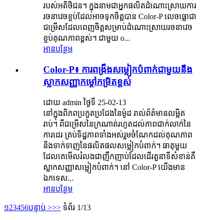
របស់អតិថិជន។ ក្នុងនាមជាអ្នកផលិតដំណោះស្រាយការ
រចនាវេចខ្ចប់ដែលអាចទុកចិត្តបាន Color-P លេចធ្លោជា
ជម្រើសដែលពេញចិត្តសម្រាប់ដំណោះស្រាយរចនាវេច
ខ្ចប់គុណភាពខ្ពស់។ ជាមួយ o...
អានបន្ថែម
Color-P៖ ការពង្រឹងសម្លៀកបំពាក់ជាមួយនឹង
ស្លាកសញ្ញាកម្ដៅកម្រិតខ្ពស់
ដោយ admin ថ្ងៃទី 25-02-13
នៅក្នុងពិភពប្រកួតប្រជែងនៃម៉ូដ រាល់ព័ត៌មានលម្អិត
រាប់។ ពីជម្រើសនៃក្រណាត់រហូតដល់ភាពជាក់លាក់នៃ
ការដេរ គ្រប់ទិដ្ឋភាពទាំងអស់រួមចំណែកដល់គុណភាព
និងទាក់ទាញនៃផលិតផលសម្លៀកបំពាក់។ ធាតុ​មួយ​
ដែល​គេ​មើល​រំលង​ជា​ញឹកញាប់​ដែល​ដើរ​តួនាទី​សំខាន់​គឺ​
ស្លាក​សញ្ញា​សម្លៀក​បំពាក់។ នៅ Color-P យើងមាន
ឯកទេស...
អានបន្ថែម
១
2
3
4
5
6
បន្ទាប់ >
>>
ទំព័រ 1/13