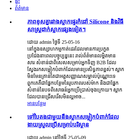
ផ្ទះ
ព័ត៌មាន
ភាពខុសគ្នារវាងស្លាកផ្ទេរកំដៅ Silicone និងវិធី
សាស្ត្រដាក់ស្លាកផ្សេងទៀត។
ដោយ admin ថ្ងៃទី 25-05-16
នៅក្នុងឧស្សាហកម្មកាត់ដេរដែលមានការប្រកួត
ប្រជែងនាពេលបច្ចុប្បន្ននេះ រាល់ព័ត៌មានលម្អិតមាន
សារៈសំខាន់ជាពិសេសសម្រាប់អ្នកទិញ B2B ដែល
ស្វែងរកសម្លៀកបំពាក់ដែលមានប្រសិទ្ធភាពខ្ពស់។ ស្លាក
មិនមែនគ្រាន់តែជាអត្តសញ្ញាណសម្គាល់ប៉ុណ្ណោះទេ
ពួកគេគឺជាផ្នែកបន្ថែមនៃរូបភាពរបស់ម៉ាក និងជាផ្នែក
សំខាន់នៃបទពិសោធន៍អ្នកប្រើប្រាស់ចុងក្រោយ។ ស្លាក​
ដែល​បាន​ជ្រើស​រើស​មិន​ល្អ​អាច...
អានបន្ថែម
ទៅបៃតងជាមួយនឹងស្លាកសម្លៀកបំពាក់ដែល
ងាយស្រួលប្រើសម្រាប់បរិស្ថាន
ដោយ admin នៅថ្ងៃទី 25-05-09