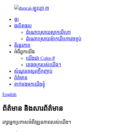
ផ្ទះ
ផលិតផល
ដំណោះស្រាយស្លាកយីហោ
ដំណោះស្រាយម៉ាកយីហោវេចខ្ចប់
និរន្តរភាព
អំពីពួកយើង
យើងជា Color-P
រោងចក្ររបស់យើង។
សំណួរគេសួរញឹកញាប់
ព័ត៌មាន
ទាក់ទងមកយើងខ្ញុំ
English
ព័ត៌មាន និងសារព័ត៌មាន
រក្សាអ្នកប្រកាសអំពីវឌ្ឍនភាពរបស់យើង។