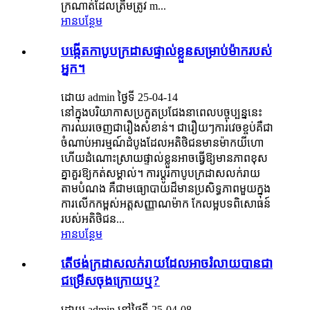
ក្រណាត់​ដែល​ត្រឹមត្រូវ m...
អានបន្ថែម
បង្កើតកាបូបក្រដាសផ្ទាល់ខ្លួនសម្រាប់ម៉ាករបស់
អ្នក។
ដោយ admin ថ្ងៃទី 25-04-14
នៅក្នុងបរិយាកាសប្រកួតប្រជែងនាពេលបច្ចុប្បន្ននេះ
ការឈរចេញជារឿងសំខាន់។ ជារឿយៗការវេចខ្ចប់គឺជា
ចំណាប់អារម្មណ៍ដំបូងដែលអតិថិជនមានម៉ាកយីហោ
ហើយដំណោះស្រាយផ្ទាល់ខ្លួនអាចធ្វើឱ្យមានភាពខុស
គ្នាគួរឱ្យកត់សម្គាល់។ ការប្ដូរកាបូបក្រដាសលក់រាយ
តាមបំណង គឺជាមធ្យោបាយដ៏មានប្រសិទ្ធភាពមួយក្នុង
ការលើកកម្ពស់អត្តសញ្ញាណម៉ាក កែលម្អបទពិសោធន៍
របស់អតិថិជន...
អានបន្ថែម
តើ​ថង់​ក្រដាស​លក់រាយ​ដែល​អាច​រំលាយ​បាន​ជា​
ជម្រើស​ចុងក្រោយ​ឬ?
ដោយ admin នៅថ្ងៃទី 25-04-08