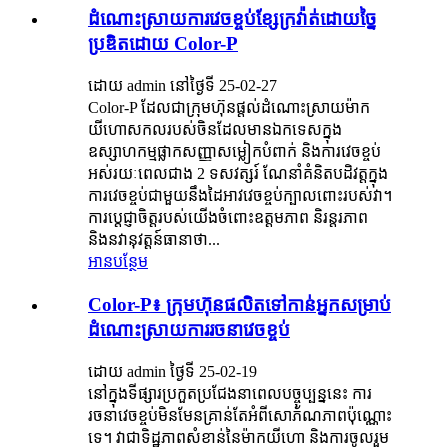
ដំណោះស្រាយការវេចខ្ចប់ខ្សែក្រវ៉ាត់ដោយច្នៃ
ប្រឌិតដោយ Color-P
ដោយ admin នៅថ្ងៃទី 25-02-27
Color-P ដែលជាក្រុមហ៊ុនផ្តល់ដំណោះស្រាយម៉ាក
យីហោសកលរបស់ចិនដែលមានឯកទេសក្នុង
ឧស្សាហកម្មផ្លាកសញ្ញាសម្លៀកបំពាក់ និងការវេចខ្ចប់
អស់រយៈពេលជាង 2 ទសវត្សរ៍ ណែនាំគំនិតបដិវត្តក្នុង
ការវេចខ្ចប់ជាមួយនឹងដៃអាវវេចខ្ចប់ក្បាលពោះរបស់វា។
ការប្តេជ្ញាចិត្តរបស់យើងចំពោះឧត្តមភាព និរន្តរភាព
និងនវានុវត្តន៍ធានាថា...
អានបន្ថែម
Color-P៖ ក្រុមហ៊ុនផលិតទៅកាន់អ្នកសម្រាប់
ដំណោះស្រាយការរចនាវេចខ្ចប់
ដោយ admin ថ្ងៃទី 25-02-19
នៅក្នុងទីផ្សារប្រកួតប្រជែងនាពេលបច្ចុប្បន្ននេះ ការ
រចនាវេចខ្ចប់មិនមែនគ្រាន់តែអំពីសោភ័ណភាពប៉ុណ្ណោះ
ទេ។ វាជាទិដ្ឋភាពសំខាន់នៃម៉ាកយីហោ និងការចូលរួម