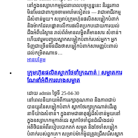
នៅក្នុងឧស្សាហកម្មម៉ូដនាពេលបច្ចុប្បន្ននេះ និរន្តរភាព
មិនមែនជាពាក្យចចាមអារ៉ាមទៀតទេ — វាជាអាជីវកម្ម
ដ៏សំខាន់មួយ។ សម្រាប់ក្រុមហ៊ុនផលិតសម្លៀកបំពាក់
និងម៉ាកដែលផ្តោតលើការផលិតប្រកបដោយការយល់
ដឹងអំពីបរិស្ថាន រាល់ព័ត៌មានលម្អិតគឺមានសារៈសំខាន់។
ហើយវារួមបញ្ចូលស្លាកសម្លៀកបំពាក់របស់អ្នក។ អ្នក​
ទិញ​ជា​ច្រើន​មិន​ដឹង​ថា​សម្លៀក​បំពាក់​សាមញ្ញ​ប៉ះពាល់​
ដល់​កម្រិត​ណា​ទេ…
អានបន្ថែម
ក្រុមហ៊ុនផលិតស្លាកថែទាំក្រណាត់ | សម្អាតការ
ណែនាំអំពីការលាងសម្អាត
ដោយ admin ថ្ងៃទី 25-04-30
នៅពេលនិយាយអំពីការរក្សាគុណភាព និងភាពជាប់
បានយូរនៃសម្លៀកបំពាក់ ស្លាកថែរក្សាក្រណាត់ដើរតួ
នាទីយ៉ាងសំខាន់។ ក្នុងនាមជាធាតុផ្សំដ៏សំខាន់មួយនៅ
ក្នុងឧស្សាហកម្មកាត់ដេរ ស្លាកថែទាំជូនដំណឹងដល់
អតិថិជនអំពីរបៀបបោកគក់ សម្ងួត និងថែទាំសម្លៀក
បំពាក់របស់ពួកគេ។ សម្រាប់​ម៉ាក​ម៉ូដ​ត្រូវ​ជ្រើសរើស​ស្លាក​