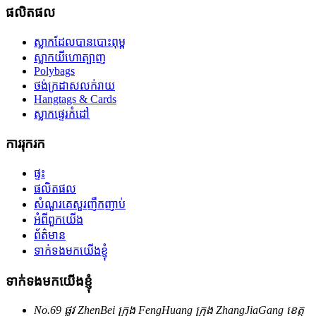
ផលិតផល
ស្លាកដែលបានបោះពុម្ព
ស្លាកយីហោត្បាញ
Polybags
ថង់ក្រដាសលក់រាយ
Hangtags & Cards
ស្លាកផ្ទេរកំដៅ
ការរុករក
ផ្ទះ
ផលិតផល
សំណួរគេសួរញឹកញាប់
អំពីពួកយើង
ព័ត៌មាន
ទាក់ទងមកយើងខ្ញុំ
ទាក់ទងមកយើងខ្ញុំ
No.69 ផ្លូវ ZhenBei ក្រុង FengHuang ក្រុង ZhangJiaGang ខេត្ត