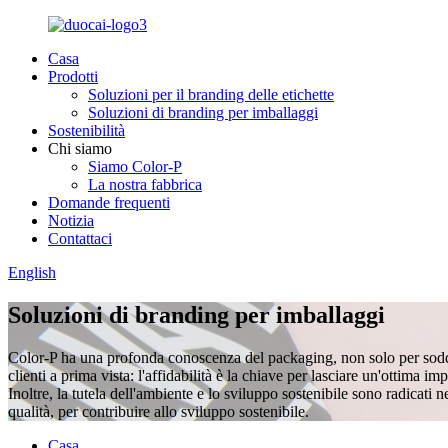
Casa
Prodotti
Soluzioni per il branding delle etichette
Soluzioni di branding per imballaggi
Sostenibilità
Chi siamo
Siamo Color-P
La nostra fabbrica
Domande frequenti
Notizia
Contattaci
English
Soluzioni di branding per imballaggi
Color-P ha una profonda conoscenza del packaging, non solo per soddisfa
clienti a prima vista: l'affidabilità è la chiave per lasciare un'ottima i
Inoltre, la tutela dell'ambiente e lo sviluppo sostenibile sono radicati n
qualità, per contribuire allo sviluppo sostenibile.
Casa