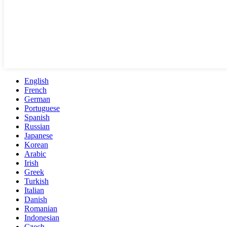
English
French
German
Portuguese
Spanish
Russian
Japanese
Korean
Arabic
Irish
Greek
Turkish
Italian
Danish
Romanian
Indonesian
Czech