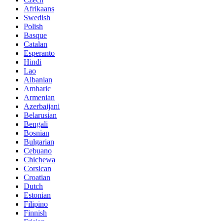
Afrikaans
Swedish
Polish
Basque
Catalan
Esperanto
Hindi
Lao
Albanian
Amharic
Armenian
Azerbaijani
Belarusian
Bengali
Bosnian
Bulgarian
Cebuano
Chichewa
Corsican
Croatian
Dutch
Estonian
Filipino
Finnish