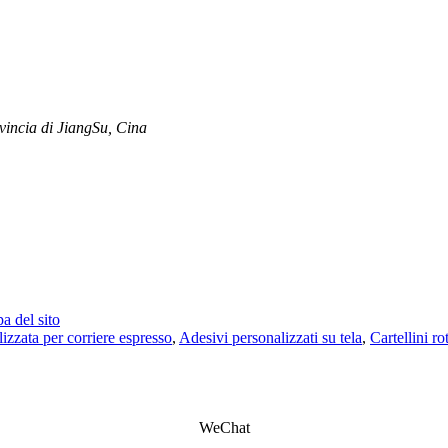
incia di JiangSu, Cina
a del sito
izzata per corriere espresso
,
Adesivi personalizzati su tela
,
Cartellini ro
WeChat