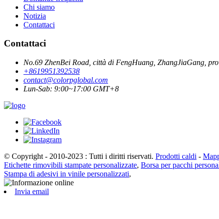
Chi siamo
Notizia
Contattaci
Contattaci
No.69 ZhenBei Road, città di FengHuang, ZhangJiaGang, prov
+8619951392538
contact@colorpglobal.com
Lun-Sab: 9:00~17:00 GMT+8
© Copyright - 2010-2023 : Tutti i diritti riservati.
Prodotti caldi
-
Mapp
Etichette rimovibili stampate personalizzate
,
Borsa per pacchi personal
Stampa di adesivi in ​​vinile personalizzati
,
Invia email