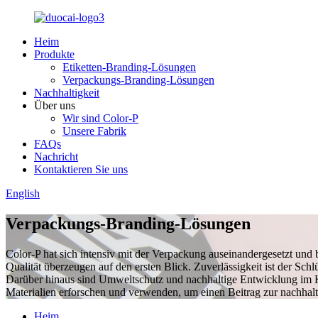
Heim
Produkte
Etiketten-Branding-Lösungen
Verpackungs-Branding-Lösungen
Nachhaltigkeit
Über uns
Wir sind Color-P
Unsere Fabrik
FAQs
Nachricht
Kontaktieren Sie uns
English
Verpackungs-Branding-Lösungen
Color-P hat sich intensiv mit der Verpackung auseinandergesetzt und 
Qualität überzeugen auf den ersten Blick. Zuverlässigkeit ist der Schl
Darüber hinaus sind Umweltschutz und nachhaltige Entwicklung im 
Materialien erforschen und verwenden, um einen Beitrag zur nachhalt
Heim