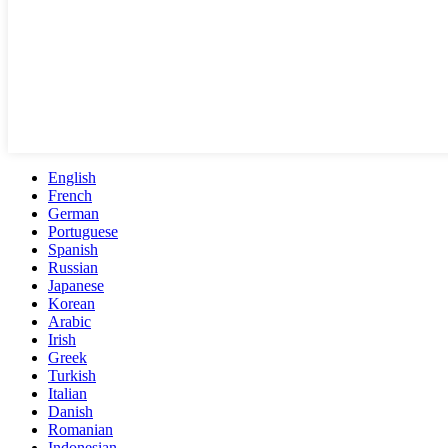
English
French
German
Portuguese
Spanish
Russian
Japanese
Korean
Arabic
Irish
Greek
Turkish
Italian
Danish
Romanian
Indonesian