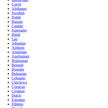
Czech
Afrikaans
Swedish
Polish
Basque
Catalan
Esperanto
Hindi
Lao
Albanian
Amharic
Armenian
Azerbaijani
Belarusian
Bengali
Bosnian
Bulgarian
Cebuano
Chichewa
Corsican
Croatian
Dutch
Estonian
Filipino