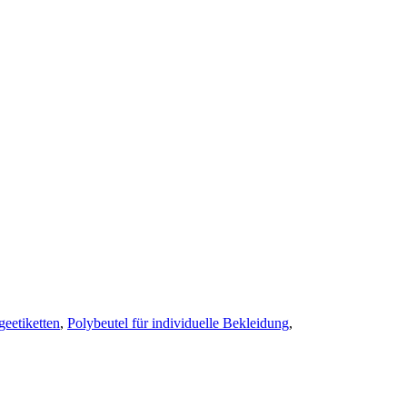
eetiketten
,
Polybeutel für individuelle Bekleidung
,