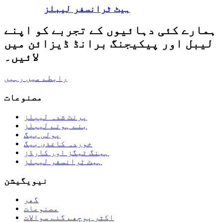
ہیٹ ٹرانسفر لیبلز
ہمارے کئی دہائیوں کے تجربے کو اپنے
لیبل اور پیکیجنگ برانڈ ڈیزائن میں
لائیں۔
رابطے میں رہیں
مصنوعات
پرنٹ شدہ لیبلز
بنے ہوئے لیبلز
پولی بیگ
خوردہ کاغذی بیگ
ہینگ ٹیگز اور کارڈز
ہیٹ ٹرانسفر لیبلز
نیویگیشن
گھر
مصنوعات
اکثر پوچھے گئے سوالات