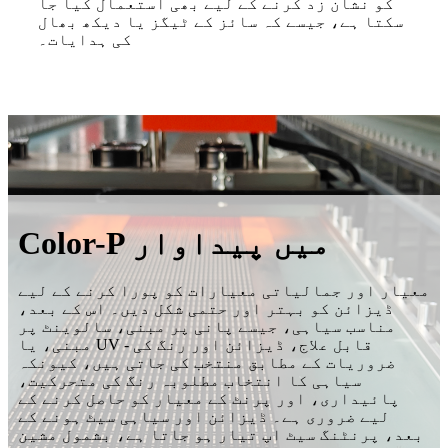
کو نشان زد کرنے کے لیے بھی استعمال کیا جا
سکتا ہے، جیسے کہ سائز کے ٹیگز یا دیکھ بھال
کی ہدایات۔
Color-P میں پیداوار
معیار اور جمالیاتی معیارات کو پورا کرنے کے لیے
ڈیزائن کو بہتر اور حتمی شکل دیں۔ اس کے بعد،
مناسب سیاہی، جیسے پانی پر مبنی، سالوینٹ پر
مبنی، یا UV - قابل علاج، ڈیزائن اور رنگ کی
ضروریات کے مطابق منتخب کی جاتی ہیں، کیونکہ
سیاہی کا انتخاب مطلوبہ رنگ کی متحرکیت،
پائیداری، اور پرنٹ کے معیار کو حاصل کرنے کے
لیے ضروری ہے۔ ڈیزائن اور سیاہی سیٹ ہونے کے
بعد، پرنٹنگ سیٹ اپ تیار ہو جاتا ہے، بشمول مشین