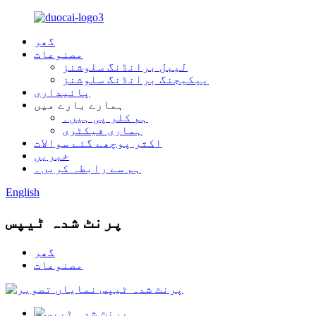
گھر
مصنوعات
لیبل برانڈنگ سلوشنز
پیکیجنگ برانڈنگ سلوشنز
پائیداری
ہمارے بارے میں
ہم کلر پی ہیں۔
ہماری فیکٹری
اکثر پوچھے گئے سوالات
خبریں
ہم سے رابطہ کریں۔
English
پرنٹ شدہ ٹیپس
گھر
مصنوعات