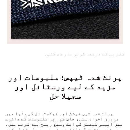
کلر پی کے ذریعہ گولی مار دی گئی۔
پرنٹ شدہ ٹیپس: ملبوسات اور
مزید کے لیے ورسٹائل اور
سجیلا حل
پرنٹ شدہ ٹیپ فیشن اور ٹیکسٹائل کی دنیا میں
ضروری اجزاء ہیں، خاص طور پر ملبوسات کے دائرے
میں ایپلی کیشنز کی ایک وسیع رینج پیش کرتے ہیں۔
یہ ٹیپ مختلف ڈیزائنوں، نمونوں، یا متن کو ٹیپ