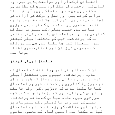
انتہائی لچکدار اور موافقت پذیر ہیں۔ وہ
لباس کے ان حصوں کی شکل اور سموچ کے مطابق ہو
سکتے ہیں جن سے وہ منسلک ہیں، آرام دہ فٹ
فراہم کرتے ہیں اور نقل و حرکت کی آزادی کی
اجازت دیتے ہیں۔ ٹیپ کی لچک اسے خمیدہ یا بے
قاعدہ سطحوں پر استعمال کے لیے بھی موزوں
بناتی ہے، جیسے پتلون کے ہیمز یا بیگ کے
کناروں پر۔ یہ موافقت اس بات کو یقینی بناتی
ہے کہ پرنٹ شدہ ٹیپ کو مختلف ایپلی کیشنز
میں استعمال کیا جا سکتا ہے، جس سے پروڈکٹ
کے مجموعی ڈیزائن اور فعالیت میں اضافہ
ہوتا ہے۔
فنکشنل ایپلی کیشنز
ان کے جمالیاتی اور برانڈنگ کے افعال کے
علاوہ، پرنٹ شدہ ٹیپوں میں فنکشنل ایپلی
کیشنز بھی ہو سکتی ہیں۔ مثال کے طور پر، ان
کو سیون یا کناروں پر کمک کے طور پر استعمال
کیا جا سکتا ہے تاکہ جھڑپوں کو روکا جا سکے
اور لباس کی پائیداری کو بڑھایا جا سکے۔ کچھ
صورتوں میں، عکاس سیاہی کے ساتھ پرنٹ شدہ
ٹیپس کو بیرونی یا کھیلوں کے ملبوسات پر
مرئیت اور حفاظت کو بڑھانے کے لیے استعمال
کیا جا سکتا ہے۔ انہیں لباس کے مخصوص علاقوں