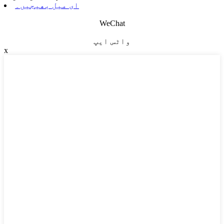
ای میل بھیجیں۔
WeChat
واٹس ایپ
x