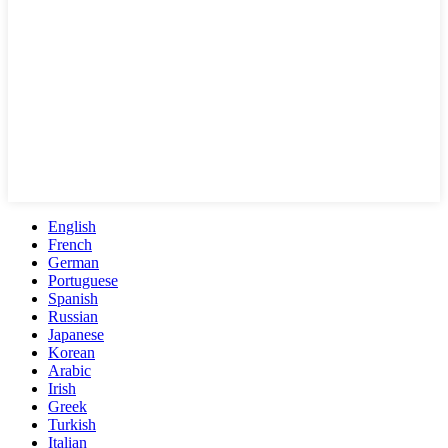
English
French
German
Portuguese
Spanish
Russian
Japanese
Korean
Arabic
Irish
Greek
Turkish
Italian