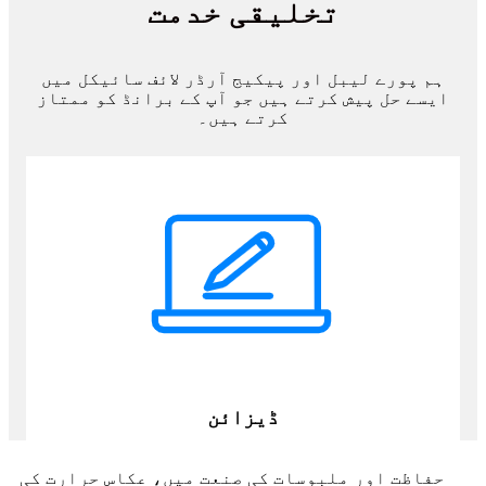
تخلیقی خدمت
ہم پورے لیبل اور پیکیج آرڈر لائف سائیکل میں
ایسے حل پیش کرتے ہیں جو آپ کے برانڈ کو ممتاز
کرتے ہیں۔
ڈیزائن
حفاظت اور ملبوسات کی صنعت میں، عکاس حرارت کی