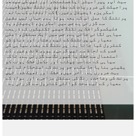
سیٹ اپ، پیرامیٹر ایڈجسٹمنٹ، اور ٹیپ کی سیدھ،
پراجیکٹ کی ضروریات کے مطابق پرنٹنگ مشین (جیسے
اسکرین، ڈیجیٹل وغیرہ) کے انتخاب کے ساتھ۔
پرنٹنگ کا عمل اس کے بعد ہوتا ہے، جہاں ٹیپ مشین
سے گزرتی ہے جس میں اسکرین، ڈیجیٹل، یا
فلیکسوگرافک پرنٹنگ جیسی تکنیکوں کے ذریعے
سیاہی لگائی جاتی ہے، جس میں ایک مستقل، اعلیٰ
معیار کی پرنٹنگ کے لیے رفتار اور دباؤ کو
کنٹرول کیا جاتا ہے۔ پرنٹنگ کے بعد، سیاہی کی
قسم کے لحاظ سے ٹیپ گرمی، یووی لائٹ وغیرہ کے
استعمال سے خشک یا کیورنگ سے گزرتی ہے، تاکہ
سیاہی کے مناسب چپکنے اور مکمل خشک ہونے کو
یقینی بنایا جا سکے، جو پرنٹ کے استحکام کے لیے
بہت ضروری ہے۔ آخر میں، خشک اور ٹھیک شدہ ٹیپ
پرنٹ کی وضاحت، رنگ کی مستقل مزاجی، اور مواد کے
معیار کے لیے سخت کوالٹی کنٹرول سے گزرتی ہے۔