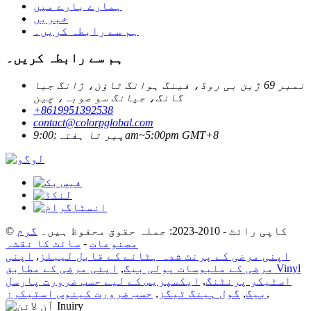
ہمارے بارے میں
خبریں
ہم سے رابطہ کریں۔
ہم سے رابطہ کریں۔
نمبر 69 ژین بی روڈ، فینگ ہوانگ ٹاؤن، ژانگ جیا
گانگ، جیانگ سو صوبہ، چین
+8619951392538
contact@colorpglobal.com
پیر تا ہفتہ:9:00am~5:00pm GMT+8
© کاپی رائٹ - 2010-2023: جملہ حقوق محفوظ ہیں۔
گرم
مصنوعات
-
سائٹ کا نقشہ
اپنی مرضی کے پرنٹ شدہ ہٹانے کے قابل لیبلز
,
اپنی
مرضی کے ملبوسات پولی بیگ
,
اپنی مرضی کے مطابق Vinyl
اسٹیکر پرنٹنگ
,
ایکسپریس کے لیے حسب ضرورت پارسل
,
بیگ
,
گول ہینگ ٹیگز
,
حسب ضرورت کینوس اسٹیکرز