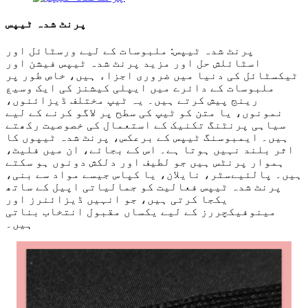
پرنٹ شدہ ٹیپس
پرنٹ شدہ ٹیپس: ملبوسات کے لیے ورسٹائل اور
اسٹائلش حل اور مزید پرنٹ شدہ ٹیپس فیشن اور
ٹیکسٹائل کی دنیا میں ضروری اجزاء ہیں، خاص طور پر
ملبوسات کے دائرے میں ایپلی کیشنز کی ایک وسیع
رینج پیش کرتے ہیں۔ یہ ٹیپ مختلف ڈیزائنوں،
نمونوں، یا متن کو ٹیپ کی سطح پر لاگو کرنے کے لیے
سیاہی پرنٹنگ تکنیک کے استعمال کی خصوصیت رکھتے
ہیں۔ ایمبوسنگ ٹیپس کے برعکس، پرنٹ شدہ ٹیپوں کا
اثر بلند نہیں ہوتا ہے۔ اس کے بجائے، ان میں فلیٹ،
ہموار پرنٹس ہیں جو لطیف اور دلکش دونوں ہو سکتے
ہیں۔ پالئیےسٹر، نایلان، یا کپاس جیسے مواد سے بنی،
پرنٹ شدہ ٹیپس فعالیت کو جمالیاتی اپیل کے ساتھ
یکجا کرتی ہیں، جو انہیں ڈیزائنرز اور
مینوفیکچررز کے لیے یکساں مقبول انتخاب بناتی
ہیں۔