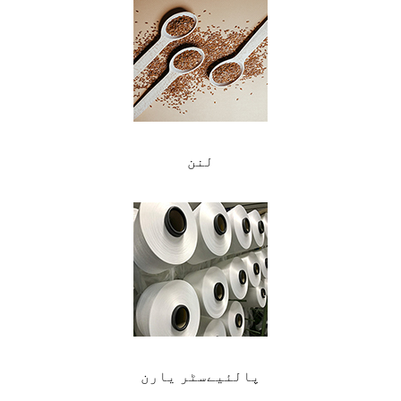
لنن
پالئیےسٹر یارن