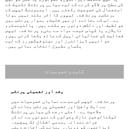
کی سطح پر لاگو کرنے کے لیے سیاہی پرنٹنگ تکنیک کے
استعمال کی خصوصیت رکھتے ہیں۔ ایمبوسنگ ٹیپس کے
برعکس، پرنٹ شدہ ٹیپوں کا اثر بلند نہیں ہوتا
ہے۔ اس کے بجائے، ان میں فلیٹ، ہموار پرنٹس ہیں
جو لطیف اور دلکش دونوں ہو سکتے ہیں۔ پالئیےسٹر،
نایلان، یا کپاس جیسے مواد سے بنی، پرنٹ شدہ ٹیپس
فعالیت کو جمالیاتی اپیل کے ساتھ یکجا کرتی ہیں،
جو انہیں ڈیزائنرز اور مینوفیکچررز کے لیے
یکساں مقبول انتخاب بناتی ہیں۔
کلیدی خصوصیات
وشد اور تفصیلی پرنٹس
پرنٹ شدہ ٹیپس کی سب سے نمایاں خصوصیات میں
سے ایک واضح اور تفصیلی پرنٹس بنانے کی
صلاحیت ہے۔ اعلی درجے کی سیاہی پرنٹنگ
ٹیکنالوجیز نازک پھولوں کے نمونوں سے لے کر
جرات مندانہ ہندسی اشکال تک پیچیدہ
ڈیزائنوں کو دوبارہ بنانے کی اجازت دیتی