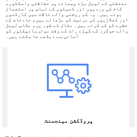
منتقلی کے لیبل بڑے پیمانے پر حفاظتی واسکٹوں،
کام کی وردیوں اور کھیلوں کے لباس پر استعمال
ہوتے ہیں۔ وہ کم روشنی والے حالات میں کارکنوں
اور کھلاڑیوں کی مرئیت کو بڑھاتے ہیں، حادثات کے
خطرے کو کم کرتے ہیں۔ مثال کے طور پر، عکاس لیبل
والے جوگرز کے کپڑے رات کے وقت موٹرسائیکلوں کو
آسانی سے دیکھے جا سکتے ہیں۔
پروڈکشن مینجمنٹ