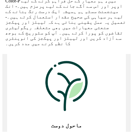
Color-P میں، ہم معیار کے حل فراہم کرنے کے لیے
اوپر اور اس سے آگے جانے کے لیے پرعزم ہیں۔- انک
مینجمنٹ سسٹم ہم ہمیشہ ایک درست رنگ بنانے کے
لیے ہر سیاہی کی صحیح مقدار استعمال کرتے ہیں۔-
تعمیل یہ عمل یقینی بناتی ہے کہ لیبلز اور پیکجز
صنعتی معیارات میں بھی متعلقہ ریگولیٹری
تقاضوں کو پورا کرتے ہیں۔ آپ کو سٹوریج کے بوجھ
سے آزاد کریں اور لیبلز اور پیکجز کی انوینٹری
کا نظم کرنے میں مدد کریں۔
ماحول دوست