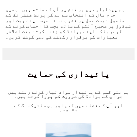
ہم پیداوار میں ہر قدم پر آپ کے ساتھ ہیں۔ ہمیں
خام مال کے انتخاب سے لے کر پرنٹ فنشز تک کے
ماحول دوست عمل پر فخر ہے۔ نہ صرف اپنے بجٹ اور
شیڈول پر صحیح آئٹم کے ساتھ بچت کا احساس کرنے کے
لیے، بلکہ اپنے برانڈ کو زندہ کرتے وقت اخلاقی
معیارات کو برقرار رکھنے کی بھی کوشش کریں۔
پائیداری کی حمایت
ہم نئی قسم کے پائیدار مواد تیار کرتے رہتے ہیں
جو آپ کے برانڈ کی ضرورت کو پورا کرتے ہیں۔
اور آپ کے فضلے میں کمی اور ری سائیکلنگ کے
مقاصد۔