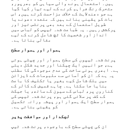
ہیں۔ استعمال ہونے والی سیاہی کو بھرپور،
متحرک رنگ فراہم کرنے کے لیے تیار کیا گیا
ہے جو دھندلاہٹ کے خلاف مزاحمت کرتے ہیں، اس
بات کو یقینی بناتے ہیں کہ متعدد دھونے یا
طویل استعمال کے بعد بھی پرنٹس تیز اور
پرکشش رہیں۔ یہ طباعت شدہ ٹیپس کو لباس میں
انداز اور شخصیت کا ٹچ شامل کرنے کے لیے
مثالی بناتا ہے۔
ہموار اور ہموار سطح
پرنٹ شدہ ٹیپوں کی سطح ہموار اور چپٹی ہوتی
ہے، جو انہیں ایک چیکنا اور جدید شکل دیتی
ہے۔ ابھری ہوئی ساخت کی عدم موجودگی کا مطلب
یہ ہے کہ ان کو آسانی سے ملبوسات کے ڈیزائن
میں بلک شامل کیے بغیر یا تکلیف کا باعث
بنایا جا سکتا ہے۔ چاہے قمیض کے کالر کے
کناروں پر، لباس کے سیون کے ساتھ، یا جیکٹ
کے کف پر سلائی گئی ہو، پرنٹ شدہ ٹیپس کی
ہموار سطح ایک ہموار اور پیشہ ورانہ تکمیل
کو یقینی بناتی ہے۔
لچکدار اور موافقت پذیر
ان کی چپٹی سطح کے باوجود، پرنٹ شدہ ٹیپ