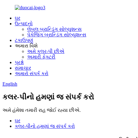
ઘર
ઉત્પાદનો
લેબલ બ્રાન્ડિંગ સોલ્યુશન્સ
પેકેજિંગ બ્રાન્ડિંગ સોલ્યુશન્સ
ટકાઉપણું
અમારા વિશે
અમે કલર-પી છીએ
અમારી ફેક્ટરી
પ્રશ્નો
સમાચાર
અમારો સંપર્ક કરો
English
કલર-પીનો હમણાં જ સંપર્ક કરો
અમે હંમેશા તમારી રાહ જોઈ રહ્યા છીએ.
ઘર
કલર-પીનો હમણાં જ સંપર્ક કરો