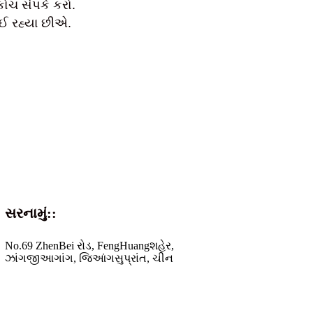
કોચ સંપર્ક કરો.
ોઈ રહ્યા છીએ.
સરનામું::
No.69 ZhenBei રોડ, FengHuang
શહેર,
ઝાંગજીઆગાંગ, જિઆંગસુ
પ્રાંત, ચીન