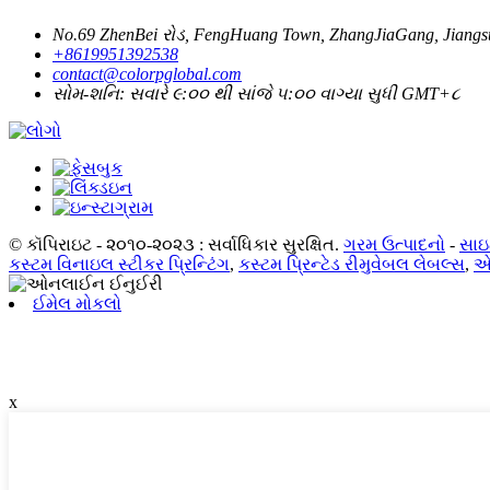
No.69 ZhenBei રોડ, FengHuang Town, ZhangJiaGang, Jiangsu
+8619951392538
contact@colorpglobal.com
સોમ-શનિ: સવારે ૯:૦૦ થી સાંજે ૫:૦૦ વાગ્યા સુધી GMT+૮
© કૉપિરાઇટ - ૨૦૧૦-૨૦૨૩ : સર્વાધિકાર સુરક્ષિત.
ગરમ ઉત્પાદનો
-
સાઇ
કસ્ટમ વિનાઇલ સ્ટીકર પ્રિન્ટિંગ
,
કસ્ટમ પ્રિન્ટેડ રીમુવેબલ લેબલ્સ
,
એક
ઈમેલ મોકલો
x