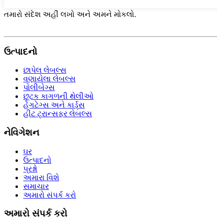
તમારો સંદેશ અહીં લખો અને અમને મોકલો.
ઉત્પાદનો
છાપેલ લેબલ્સ
વણાયેલા લેબલ્સ
પોલીબેગ્સ
છૂટક કાગળની થેલીઓ
હેંગટેગ્સ અને કાર્ડ્સ
હીટ ટ્રાન્સફર લેબલ્સ
નેવિગેશન
ઘર
ઉત્પાદનો
પ્રશ્નો
અમારા વિશે
સમાચાર
અમારો સંપર્ક કરો
અમારો સંપર્ક કરો