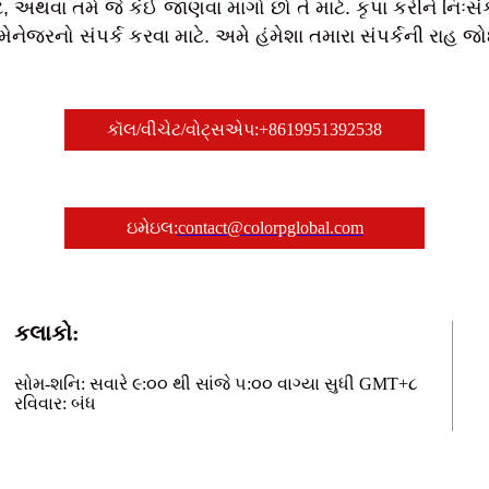
ે, અથવા તમે જે કંઈ જાણવા માંગો છો તે માટે. કૃપા કરીને નિઃસં
મેનેજરનો સંપર્ક કરવા માટે. અમે હંમેશા તમારા સંપર્કની રાહ જ
કૉલ/વીચેટ/વોટ્સએપ:+8619951392538
ઇમેઇલ:
contact@colorpglobal.com
કલાકો:
સોમ-શનિ: સવારે ૯:૦૦ થી સાંજે ૫:૦૦ વાગ્યા સુધી GMT+૮
રવિવાર: બંધ