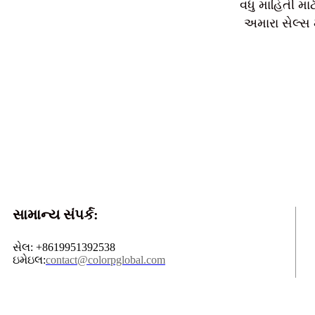
વધુ માહિતી માટ
અમારા સેલ્સ 
સામાન્ય સંપર્ક:
સેલ: +8619951392538
ઇમેઇલ:
contact@colorpglobal.com