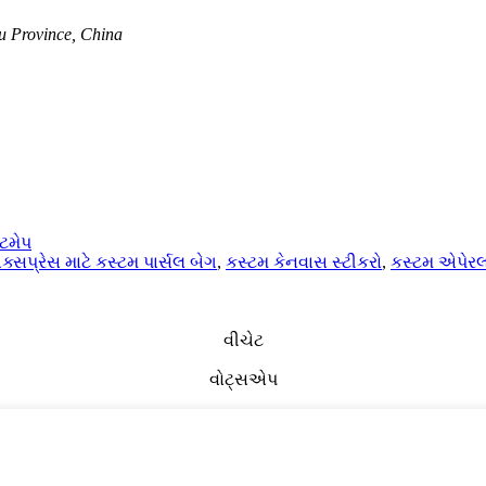
 Province, China
ટમેપ
્સપ્રેસ માટે કસ્ટમ પાર્સલ બેગ
,
કસ્ટમ કેનવાસ સ્ટીકરો
,
કસ્ટમ એપેરલ
વીચેટ
વોટ્સએપ