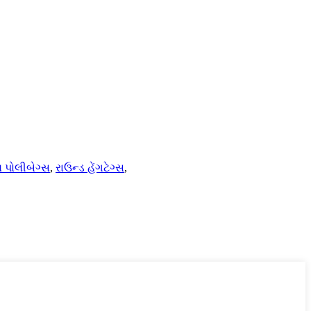
 પોલીબેગ્સ
,
રાઉન્ડ હેંગટેગ્સ
,