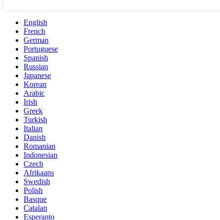
English
French
German
Portuguese
Spanish
Russian
Japanese
Korean
Arabic
Irish
Greek
Turkish
Italian
Danish
Romanian
Indonesian
Czech
Afrikaans
Swedish
Polish
Basque
Catalan
Esperanto