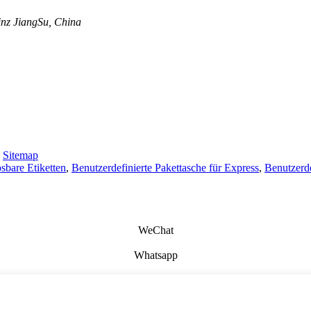
nz JiangSu, China
-
Sitemap
ösbare Etiketten
,
Benutzerdefinierte Pakettasche für Express
,
Benutzerd
WeChat
Whatsapp