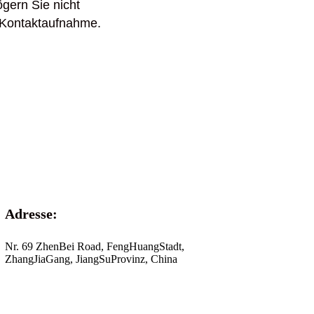
ögern Sie nicht
e Kontaktaufnahme.
Adresse:
Nr. 69 ZhenBei Road, FengHuang
Stadt,
ZhangJiaGang, JiangSu
Provinz, China