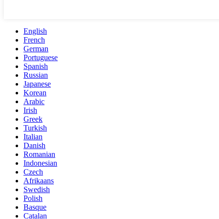
English
French
German
Portuguese
Spanish
Russian
Japanese
Korean
Arabic
Irish
Greek
Turkish
Italian
Danish
Romanian
Indonesian
Czech
Afrikaans
Swedish
Polish
Basque
Catalan