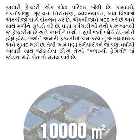
અમારી ફેક્ટરી એક મોટા પરિવાર જેવી છે: કામદારો,
ટેકનોલોજી, ગુણવત્તા નિયંત્રણ, વ્યવસ્થાપન, બધા વિભાગો
એકબીજા સાથે સંકલન કરે છે, એકબીજાને મદદ કરે છે અને
સાથે મળીને સુધારો કરે છે. ઘણા કર્મચારીઓ તેની શરૂઆતથી
જ ફેક્ટરીમાં છે અને કંપનીને 0 થી 1 સુધી જતી જોઈ છે. ગમે તે
હોદ્દો હોય, તેઓને અમારી ફેક્ટરીમાં કામ કરવાનું આરામદાયક
અને સુખદ લાગે છે, તેથી અમે ઘણા કર્મચારીઓ જે ઘણા વર્ષોથી
અમારી સાથે જોડાયેલા છીએ તેઓ "કલર-પી ફેમિલી" માં
જોડાવા માટે પોતાનો સમય લાવે છે.