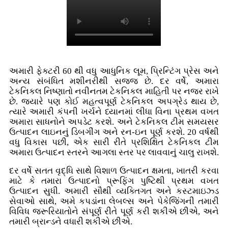
અમારી ફેક્ટરી 60 થી વધુ આધુનિક લૂમ, પ્રિન્ટિંગ પ્રેસ અને
અન્ય સંબંધિત મશીનરીથી સજ્જ છે. દર વર્ષે, અમારા
ટેકનિકલ નિષ્ણાતો નવીનતમ ટેકનિકલ માહિતી પર નજર રાખે
છે. જ્યારે પણ કોઈ મહત્વપૂર્ણ ટેકનિકલ અપગ્રેડ થાય છે,
ત્યારે અમારી કંપની ખર્ચને ધ્યાનમાં લીધા વિના પ્રથમ વખત
અમારા સાધનોને અપડેટ કરશે. અને ટેકનિકલ ટીમ સમયસર
ઉત્પાદન લાઇનનું ડિબગીંગ અને રન-ઇન પૂર્ણ કરશે. 20 વર્ષથી
વધુ વિકાસ પછી, એક સારી રીતે પ્રશિક્ષિત ટેકનિકલ ટીમ
અમારા ઉત્પાદન સ્તરને આગલા સ્તર પર લાવવાનું ચાલુ રાખશે.
દર વર્ષે સતત વૃદ્ધિ સાથે વિશાળ ઉત્પાદન ક્ષમતા, ખાતરી કરવા
માટે કે તમારા ઉત્પાદનો પ્રૂફિંગ પુષ્ટિથી પ્રથમ વખત
ઉત્પાદન સુધી. અમારી સૌથી વ્યક્તિગત અને કસ્ટમાઇઝ્ડ
સેવાઓ સાથે, અમે કપડાંના લેબલ્સ અને પેકેજિંગની તમારી
વિવિધ જરૂરિયાતોને સંપૂર્ણ રીતે પૂર્ણ કરી શકીએ છીએ, અને
તમારી બ્રાન્ડને વધારી શકીએ છીએ.