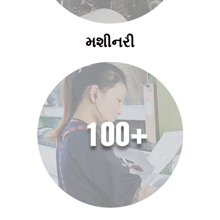
મશીનરી