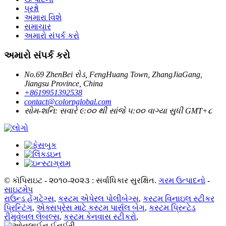
પ્રશ્નો
અમારા વિશે
સમાચાર
અમારો સંપર્ક કરો
અમારો સંપર્ક કરો
No.69 ZhenBei રોડ, FengHuang Town, ZhangJiaGang,
Jiangsu Province, China
+8619951392538
contact@colorpglobal.com
સોમ-શનિ: સવારે ૯:૦૦ થી સાંજે ૫:૦૦ વાગ્યા સુધી GMT+૮
© કૉપિરાઇટ - ૨૦૧૦-૨૦૨૩ : સર્વાધિકાર સુરક્ષિત.
ગરમ ઉત્પાદનો
-
સાઇટમેપ
રાઉન્ડ હેંગટેગ્સ
,
કસ્ટમ એપેરલ પોલીબેગ્સ
,
કસ્ટમ વિનાઇલ સ્ટીકર
પ્રિન્ટિંગ
,
એક્સપ્રેસ માટે કસ્ટમ પાર્સલ બેગ
,
કસ્ટમ પ્રિન્ટેડ
રીમુવેબલ લેબલ્સ
,
કસ્ટમ કેનવાસ સ્ટીકરો
,