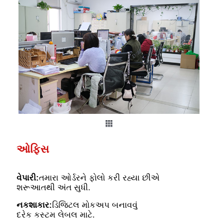
ઓફિસ
વેપારી:
તમારા ઓર્ડરને ફોલો કરી રહ્યા છીએ
શરૂઆતથી અંત સુધી.
નકશાકાર:
ડિજિટલ મોકઅપ બનાવવું
દરેક કસ્ટમ લેબલ માટે.