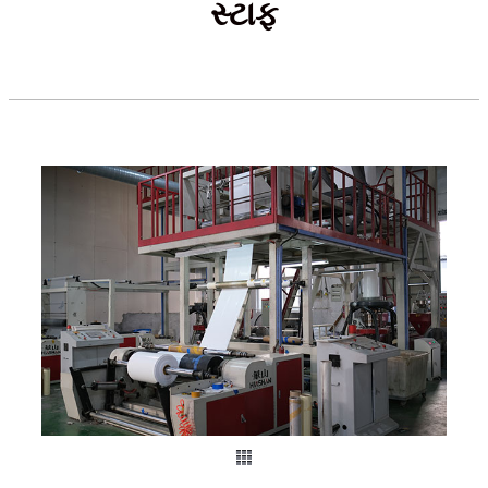
સ્ટાફ