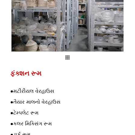
ફંક્શન રૂમ
●
મટીરીયલ વેરહાઉસ
●
તૈયાર માલનો વેરહાઉસ
●
ટેમ્પલેટ રૂમ
●
કલર મિક્સિંગ રૂમ
●
ડાર્ક રૂમ