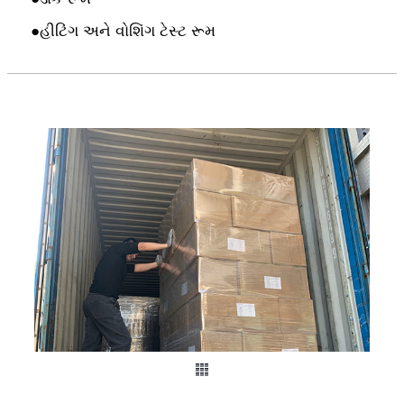
●
હીટિંગ અને વોશિંગ ટેસ્ટ રૂમ