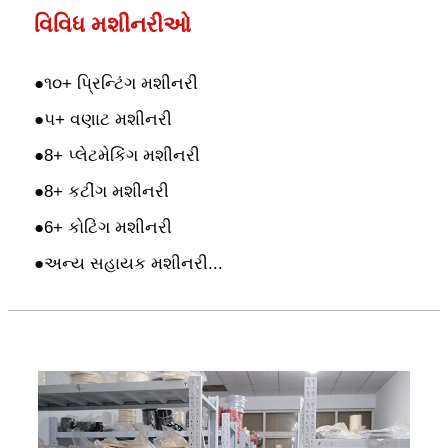
વિવિધ મશીનરીઓ
●
૧૦+ પ્રિન્ટિંગ મશીનરી
●
૫+ વણાટ મશીનરી
●
8+ પ્લેટમેકિંગ મશીનરી
●
8+ કટીંગ મશીનરી
●
6+ કોટિંગ મશીનરી
●
અન્ય સહાયક મશીનરી...