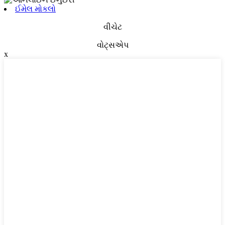
ઈમેલ મોકલો
વીચેટ
વોટ્સએપ
x