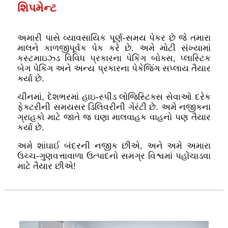
શિપમેન્ટ
અમારી પાસે વ્યાવસાયિક પૂર્ણ-સમય પેકર છે જે તમારા
માલને કાળજીપૂર્વક પેક કરે છે. અમે મોટી સંખ્યામાં
કસ્ટમાઇઝ્ડ વિવિધ પ્રકારના પેકિંગ બોક્સ, પ્લાસ્ટિક
બેગ પેકિંગ અને અન્ય પ્રકારના પેકેજિંગ સપ્લાય તૈયાર
કર્યા છે.
ચીનમાં, દેશભરમાં હાઇ-સ્પીડ લોજિસ્ટિક્સ સેવાઓ દરેક
ફેક્ટરીની સમયસર ડિલિવરીની ગેરંટી છે. અમે નજીકના
ગ્રાહકો માટે જાતે જ ઘણા માલવાહક વાહનો પણ તૈયાર
કર્યા છે.
અમે શાંઘાઈ બંદરની નજીક છીએ, અને અમે અમારા
ઉચ્ચ-ગુણવત્તાવાળા ઉત્પાદનો સમગ્ર વિશ્વમાં પહોંચાડવા
માટે તૈયાર છીએ!