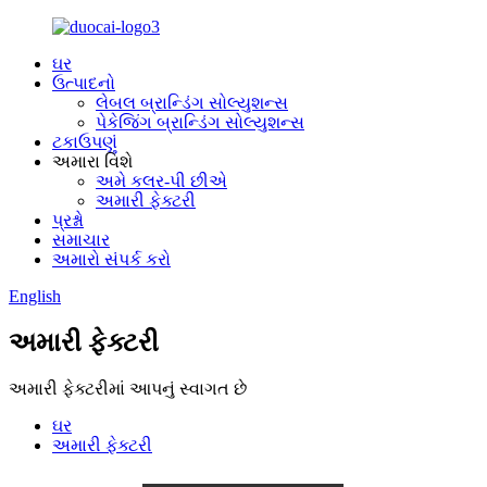
ઘર
ઉત્પાદનો
લેબલ બ્રાન્ડિંગ સોલ્યુશન્સ
પેકેજિંગ બ્રાન્ડિંગ સોલ્યુશન્સ
ટકાઉપણું
અમારા વિશે
અમે કલર-પી છીએ
અમારી ફેક્ટરી
પ્રશ્નો
સમાચાર
અમારો સંપર્ક કરો
English
અમારી ફેક્ટરી
અમારી ફેક્ટરીમાં આપનું સ્વાગત છે
ઘર
અમારી ફેક્ટરી