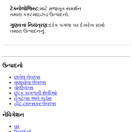
ટેક્નોલોજિસ્ટ:
માટે મજબૂત સમર્થન
તમારા કસ્ટમાઇઝ્ડ ઉત્પાદનો.
ગુણવત્તા નિયંત્રણ:
દરેક પગલા પર દેખરેખ રાખો
તમારા ઉત્પાદનનું.
ઉત્પાદનો
છાપેલ લેબલ્સ
વણાયેલા લેબલ્સ
પોલીબેગ્સ
છૂટક કાગળની થેલીઓ
હેંગટેગ્સ અને કાર્ડ્સ
હીટ ટ્રાન્સફર લેબલ્સ
નેવિગેશન
ઘર
ઉત્પાદનો