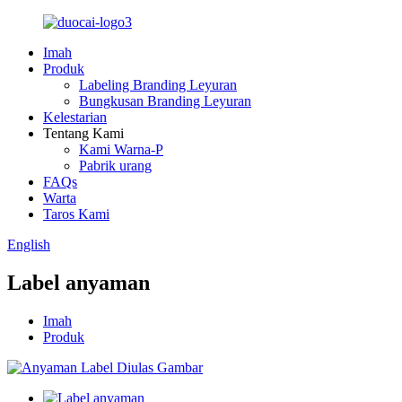
Imah
Produk
Labeling Branding Leyuran
Bungkusan Branding Leyuran
Kelestarian
Tentang Kami
Kami Warna-P
Pabrik urang
FAQs
Warta
Taros Kami
English
Label anyaman
Imah
Produk