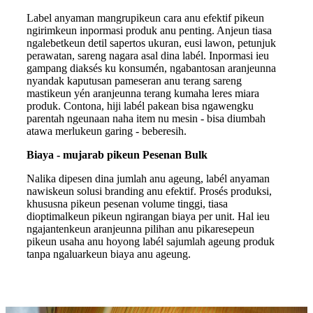
Label anyaman mangrupikeun cara anu efektif pikeun
ngirimkeun inpormasi produk anu penting. Anjeun tiasa
ngalebetkeun detil sapertos ukuran, eusi lawon, petunjuk
perawatan, sareng nagara asal dina labél. Inpormasi ieu
gampang diaksés ku konsumén, ngabantosan aranjeunna
nyandak kaputusan pameseran anu terang sareng
mastikeun yén aranjeunna terang kumaha leres miara
produk. Contona, hiji labél pakean bisa ngawengku
parentah ngeunaan naha item nu mesin - bisa diumbah
atawa merlukeun garing - beberesih.
Biaya - mujarab pikeun Pesenan Bulk
Nalika dipesen dina jumlah anu ageung, labél anyaman
nawiskeun solusi branding anu efektif. Prosés produksi,
khususna pikeun pesenan volume tinggi, tiasa
dioptimalkeun pikeun ngirangan biaya per unit. Hal ieu
ngajantenkeun aranjeunna pilihan anu pikaresepeun
pikeun usaha anu hoyong labél sajumlah ageung produk
tanpa ngaluarkeun biaya anu ageung.