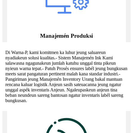
Manajemén Produksi
Di Warna-P, kami komitmen ka luhur jeung saluareun
nyadiakeun solusi kualitas.- Sistem Manajemén Ink Kami
salawasna ngagunakeun jumlah katuhu unggal tinta pikeun
nyieun warna tepat.- Patuh Prosés ensures labél jeung bungkusan
meets sarat pangaturan pertinent malah kana standar industri.-
Pangiriman jeung Manajemén Inventory Urang bakal mantuan
rencana kaluar logistik Anjeun sasih sateuacanna jeung ngatur
unggal aspék inventaris Anjeun. Ngaleupaskeun anjeun tina
beban neundeun sareng bantosan ngatur inventaris labél sareng
bungkusan.