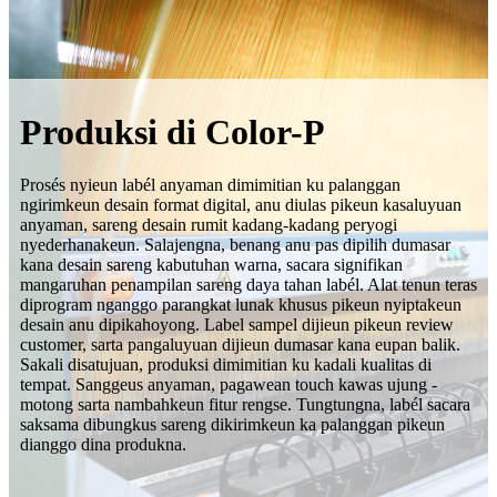
Produksi di Color-P
Prosés nyieun labél anyaman dimimitian ku palanggan
ngirimkeun desain format digital, anu diulas pikeun kasaluyuan
anyaman, sareng desain rumit kadang-kadang peryogi
nyederhanakeun. Salajengna, benang anu pas dipilih dumasar
kana desain sareng kabutuhan warna, sacara signifikan
mangaruhan penampilan sareng daya tahan labél. Alat tenun teras
diprogram nganggo parangkat lunak khusus pikeun nyiptakeun
desain anu dipikahoyong. Label sampel dijieun pikeun review
customer, sarta pangaluyuan dijieun dumasar kana eupan balik.
Sakali disatujuan, produksi dimimitian ku kadali kualitas di
tempat. Sanggeus anyaman, pagawean touch kawas ujung -
motong sarta nambahkeun fitur rengse. Tungtungna, labél sacara
saksama dibungkus sareng dikirimkeun ka palanggan pikeun
dianggo dina produkna.