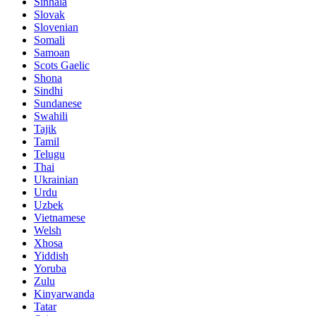
Sinhala
Slovak
Slovenian
Somali
Samoan
Scots Gaelic
Shona
Sindhi
Sundanese
Swahili
Tajik
Tamil
Telugu
Thai
Ukrainian
Urdu
Uzbek
Vietnamese
Welsh
Xhosa
Yiddish
Yoruba
Zulu
Kinyarwanda
Tatar