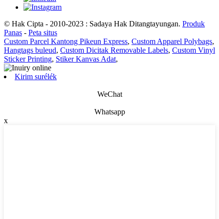
© Hak Cipta - 2010-2023 : Sadaya Hak Ditangtayungan.
Produk
Panas
-
Peta situs
Custom Parcel Kantong Pikeun Express
,
Custom Apparel Polybags
,
Hangtags buleud
,
Custom Dicitak Removable Labels
,
Custom Vinyl
Sticker Printing
,
Stiker Kanvas Adat
,
Kirim surélék
WeChat
Whatsapp
x