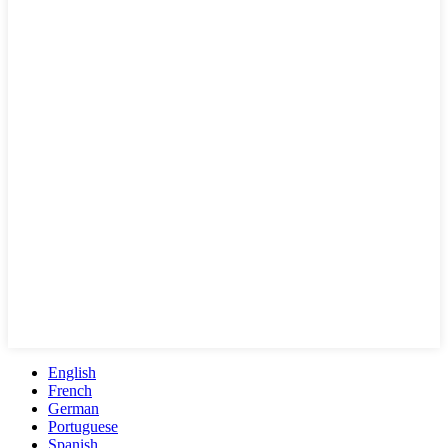
English
French
German
Portuguese
Spanish