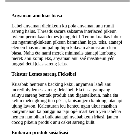
Anyaman anu luar biasa
Label anyaman dicirikeun ku pola anyaman anu rumit
sareng halus. Threads sacara saksama interlaced pikeun
nyieun permukaan lemes jeung detil. Tenun kualitas luhur
ieu ngamungkinkeun pikeun baranahan logo, téks, atanapi
elemen hiasan anu paling hipu kalayan akurasi anu luar
biasa. Naha éta nami merek minimalis atanapi lambang
merek anu kompleks, anyaman anu saé mastikeun yén
unggal detil jelas sareng jelas.
Tekstur Lemes sareng Fleksibel
Kusabab henteuna backing kaku, anyaman labél anu
incredibly lemes sareng fléksibel. Éta tiasa gampang
saluyu sareng bentuk produk anu digantelkeun, naha éta
kelim melengkung tina pésta, lapisan jero kantong, atanapi
ujung lawon. Kalenturan ieu henteu ngan ukur masihan
kanyamanan ka pangguna tapi ogé mastikeun yén labélna
henteu nambihan bulk atanapi nyababkeun iritasi, janten
cocog pikeun produk anu caket sareng kulit.
Émbaran produk sosialisasi