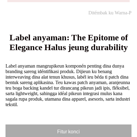
Ditémbak ku Warna-P
Label anyaman: The Epitome of
Elegance Halus jeung durability
Label anyaman mangrupikeun komponén penting dina dunya
branding sareng idéntifikasi produk. Dijieun ku benang
interweaving dina alat tenun khusus, labél ieu béda ti patch dina
bentuk sareng aplikasina. Teu kawas patch anyaman, aranjeunna
teu boga backing kandel tur dirancang pikeun jadi ipis, fléksibel,
sarta lightweight, sahingga idéal pikeun integrasi mulus kana
sagala rupa produk, utamana dina apparel, asesoris, sarta industri
tekstil.
Fitur konci