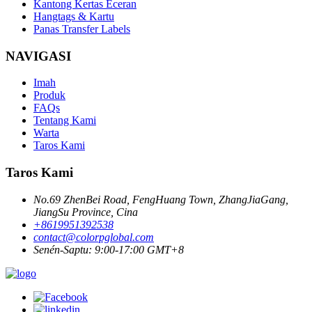
Kantong Kertas Eceran
Hangtags & Kartu
Panas Transfer Labels
NAVIGASI
Imah
Produk
FAQs
Tentang Kami
Warta
Taros Kami
Taros Kami
No.69 ZhenBei Road, FengHuang Town, ZhangJiaGang,
JiangSu Province, Cina
+8619951392538
contact@colorpglobal.com
Senén-Saptu: 9:00-17:00 GMT+8