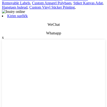
Removable Labels
,
Custom Apparel Polybags
,
Stiker Kanvas Adat
,
Hangtags buleud
,
Custom Vinyl Sticker Printing
,
Kirim surélék
WeChat
Whatsapp
x