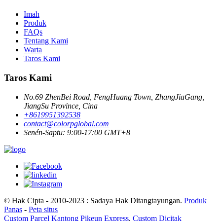
Imah
Produk
FAQs
Tentang Kami
Warta
Taros Kami
Taros Kami
No.69 ZhenBei Road, FengHuang Town, ZhangJiaGang,
JiangSu Province, Cina
+8619951392538
contact@colorpglobal.com
Senén-Saptu: 9:00-17:00 GMT+8
© Hak Cipta - 2010-2023 : Sadaya Hak Ditangtayungan.
Produk
Panas
-
Peta situs
Custom Parcel Kantong Pikeun Express
,
Custom Dicitak