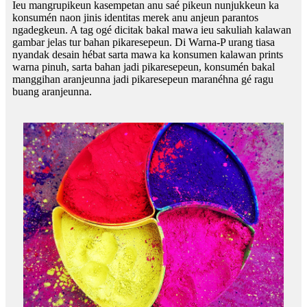
Ieu mangrupikeun kasempetan anu saé pikeun nunjukkeun ka
konsumén naon jinis identitas merek anu anjeun parantos
ngadegkeun. A tag ogé dicitak bakal mawa ieu sakuliah kalawan
gambar jelas tur bahan pikaresepeun. Di Warna-P urang tiasa
nyandak desain hébat sarta mawa ka konsumen kalawan prints
warna pinuh, sarta bahan jadi pikaresepeun, konsumén bakal
manggihan aranjeunna jadi pikaresepeun maranéhna gé ragu
buang aranjeunna.