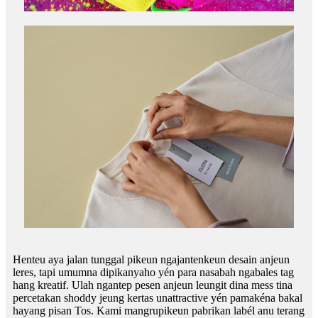
Henteu aya jalan tunggal pikeun ngajantenkeun desain anjeun
leres, tapi umumna dipikanyaho yén para nasabah ngabales tag
hang kreatif. Ulah ngantep pesen anjeun leungit dina mess tina
percetakan shoddy jeung kertas unattractive yén pamakéna bakal
hayang pisan Tos. Kami mangrupikeun pabrikan labél anu terang