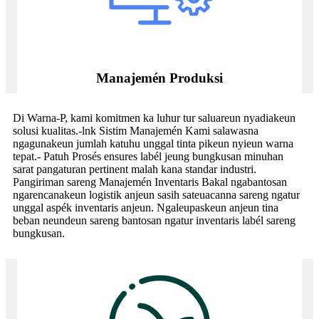
Manajemén Produksi
Di Warna-P, kami komitmen ka luhur tur saluareun nyadiakeun
solusi kualitas.-lnk Sistim Manajemén Kami salawasna
ngagunakeun jumlah katuhu unggal tinta pikeun nyieun warna
tepat.- Patuh Prosés ensures labél jeung bungkusan minuhan
sarat pangaturan pertinent malah kana standar industri.
Pangiriman sareng Manajemén Inventaris Bakal ngabantosan
ngarencanakeun logistik anjeun sasih sateuacanna sareng ngatur
unggal aspék inventaris anjeun. Ngaleupaskeun anjeun tina
beban neundeun sareng bantosan ngatur inventaris labél sareng
bungkusan.