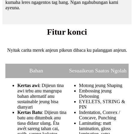
kumaha leres ngagentos tag hang. Ngan ngahubungan kami
ayeuna.
Fitur konci
Nyitak carita merek anjeun pikeun dibaca ku palanggan anjeun.
Bahan
Sesuaikeun Saatos Ngolah
Kertas awi
: Dijieun tina
Motong jeung Shaping
awi tebu anu mangrupa
Embossing jeung
bahan alternatif anu
Debossing
sustainable jeung bisa
EYELETS, STRING &
dianyari
PIN
Kertas Batu
: Dijieun tina
Indentation, Convex /
batu anu ditumbuk anu
Concave, Punching
tiasa didaur ulang. Éta
Laminating: matt
awét sareng tahan cai,
lamination, gloss
gajih, sareng kokotor.
lamination, sutra