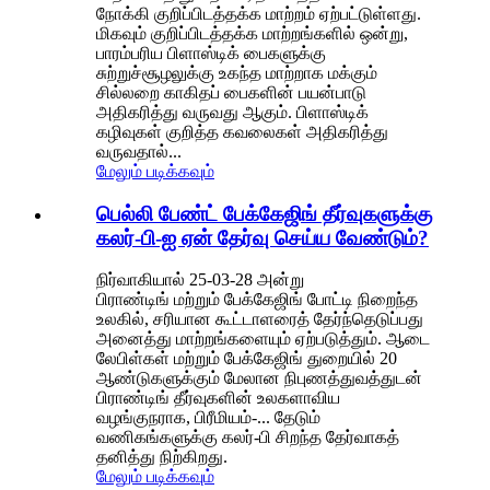
நோக்கி குறிப்பிடத்தக்க மாற்றம் ஏற்பட்டுள்ளது.
மிகவும் குறிப்பிடத்தக்க மாற்றங்களில் ஒன்று,
பாரம்பரிய பிளாஸ்டிக் பைகளுக்கு
சுற்றுச்சூழலுக்கு உகந்த மாற்றாக மக்கும்
சில்லறை காகிதப் பைகளின் பயன்பாடு
அதிகரித்து வருவது ஆகும். பிளாஸ்டிக்
கழிவுகள் குறித்த கவலைகள் அதிகரித்து
வருவதால்...
மேலும் படிக்கவும்
பெல்லி பேண்ட் பேக்கேஜிங் தீர்வுகளுக்கு
கலர்-பி-ஐ ஏன் தேர்வு செய்ய வேண்டும்?
நிர்வாகியால் 25-03-28 அன்று
பிராண்டிங் மற்றும் பேக்கேஜிங் போட்டி நிறைந்த
உலகில், சரியான கூட்டாளரைத் தேர்ந்தெடுப்பது
அனைத்து மாற்றங்களையும் ஏற்படுத்தும். ஆடை
லேபிள்கள் மற்றும் பேக்கேஜிங் துறையில் 20
ஆண்டுகளுக்கும் மேலான நிபுணத்துவத்துடன்
பிராண்டிங் தீர்வுகளின் உலகளாவிய
வழங்குநராக, பிரீமியம்-... தேடும்
வணிகங்களுக்கு கலர்-பி சிறந்த தேர்வாகத்
தனித்து நிற்கிறது.
மேலும் படிக்கவும்