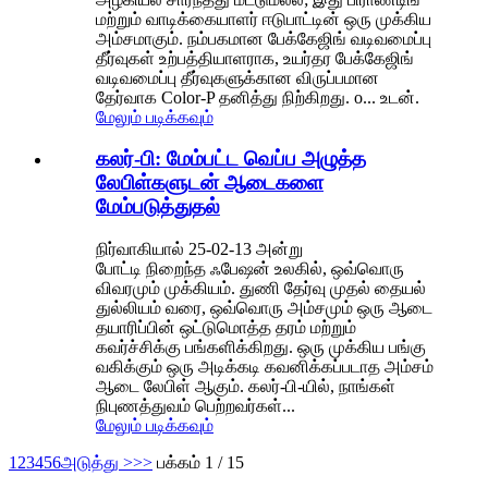
மற்றும் வாடிக்கையாளர் ஈடுபாட்டின் ஒரு முக்கிய
அம்சமாகும். நம்பகமான பேக்கேஜிங் வடிவமைப்பு
தீர்வுகள் உற்பத்தியாளராக, உயர்தர பேக்கேஜிங்
வடிவமைப்பு தீர்வுகளுக்கான விருப்பமான
தேர்வாக Color-P தனித்து நிற்கிறது. o... உடன்.
மேலும் படிக்கவும்
கலர்-பி: மேம்பட்ட வெப்ப அழுத்த
லேபிள்களுடன் ஆடைகளை
மேம்படுத்துதல்
நிர்வாகியால் 25-02-13 அன்று
போட்டி நிறைந்த ஃபேஷன் உலகில், ஒவ்வொரு
விவரமும் முக்கியம். துணி தேர்வு முதல் தையல்
துல்லியம் வரை, ஒவ்வொரு அம்சமும் ஒரு ஆடை
தயாரிப்பின் ஒட்டுமொத்த தரம் மற்றும்
கவர்ச்சிக்கு பங்களிக்கிறது. ஒரு முக்கிய பங்கு
வகிக்கும் ஒரு அடிக்கடி கவனிக்கப்படாத அம்சம்
ஆடை லேபிள் ஆகும். கலர்-பி-யில், நாங்கள்
நிபுணத்துவம் பெற்றவர்கள்...
மேலும் படிக்கவும்
1
2
3
4
5
6
அடுத்து >
>>
பக்கம் 1 / 15