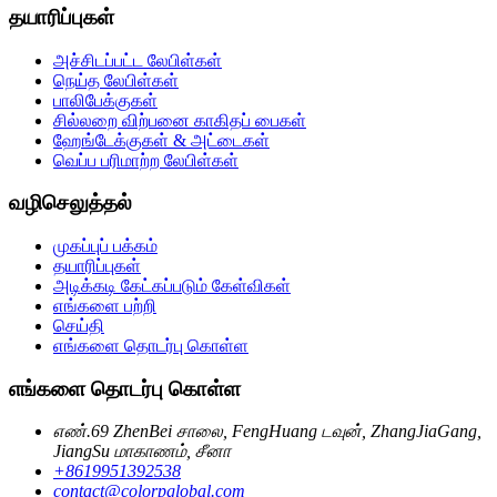
தயாரிப்புகள்
அச்சிடப்பட்ட லேபிள்கள்
நெய்த லேபிள்கள்
பாலிபேக்குகள்
சில்லறை விற்பனை காகிதப் பைகள்
ஹேங்டேக்குகள் & அட்டைகள்
வெப்ப பரிமாற்ற லேபிள்கள்
வழிசெலுத்தல்
முகப்புப் பக்கம்
தயாரிப்புகள்
அடிக்கடி கேட்கப்படும் கேள்விகள்
எங்களை பற்றி
செய்தி
எங்களை தொடர்பு கொள்ள
எங்களை தொடர்பு கொள்ள
எண்.69 ZhenBei சாலை, FengHuang டவுன், ZhangJiaGang,
JiangSu மாகாணம், சீனா
+8619951392538
contact@colorpglobal.com