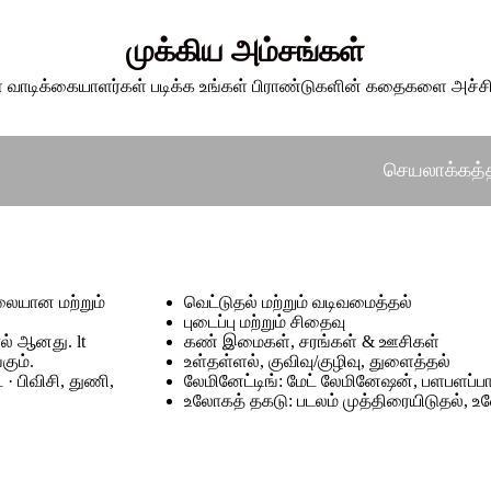
முக்கிய அம்சங்கள்
் வாடிக்கையாளர்கள் படிக்க உங்கள் பிராண்டுகளின் கதைகளை அச்சி
செயலாக்கத்தி
ிலையான மற்றும்
வெட்டுதல் மற்றும் வடிவமைத்தல்
புடைப்பு மற்றும் சிதைவு
ால் ஆனது. lt
கண் இமைகள், சரங்கள் & ஊசிகள்
கும்.
உள்தள்ளல், குவிவு/குழிவு, துளைத்தல்
ை · பிவிசி, துணி,
லேமினேட்டிங்: மேட் லேமினேஷன், பளபளப்
உலோகத் தகடு: படலம் முத்திரையிடுதல், உலோ