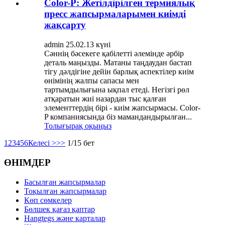
Color-P: Жетілдірілген термиялық
пресс жапсырмаларымен киімді
жақсарту
admin 25.02.13 күні
Сәннің бәсекеге қабілетті әлемінде әрбір
деталь маңызды. Матаны таңдаудан бастап
тігу дәлдігіне дейін барлық аспектілер киім
өнімінің жалпы сапасы мен
тартымдылығына ықпал етеді. Негізгі рөл
атқаратын жиі назардан тыс қалған
элементтердің бірі - киім жапсырмасы. Color-
P компаниясында біз мамандандырылған...
Толығырақ оқыңыз
1
2
3
4
5
6
Келесі >
>>
1/15 бет
ӨНІМДЕР
Басылған жапсырмалар
Тоқылған жапсырмалар
Көп сөмкелер
Бөлшек қағаз қаптар
Hangtegs және карталар