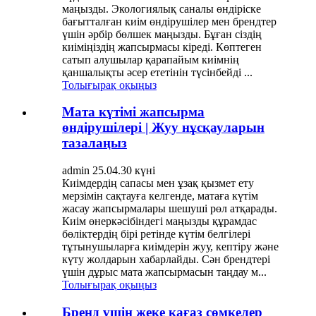
маңызды. Экологиялық саналы өндіріске
бағытталған киім өндірушілер мен брендтер
үшін әрбір бөлшек маңызды. Бұған сіздің
киіміңіздің жапсырмасы кіреді. Көптеген
сатып алушылар қарапайым киімнің
қаншалықты әсер ететінін түсінбейді ...
Толығырақ оқыңыз
Мата күтімі жапсырма
өндірушілері | Жуу нұсқауларын
тазалаңыз
admin 25.04.30 күні
Киімдердің сапасы мен ұзақ қызмет ету
мерзімін сақтауға келгенде, матаға күтім
жасау жапсырмалары шешуші рөл атқарады.
Киім өнеркәсібіндегі маңызды құрамдас
бөліктердің бірі ретінде күтім белгілері
тұтынушыларға киімдерін жуу, кептіру және
күту жолдарын хабарлайды. Сән брендтері
үшін дұрыс мата жапсырмасын таңдау м...
Толығырақ оқыңыз
Бренд үшін жеке қағаз сөмкелер