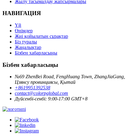
Жылу тасымалдау жапсырмалары
НАВИГАЦИЯ
Үй
Өнімдер
Жиі қойылатын сұрақтар
Біз туралы
Жаңалықтар
Бізбен хабарласыңы
Бізбен хабарласыңы
№69 ZhenBei Road, FengHuang Town, ZhangJiaGang,
Цзянсу провинциясы, Қытай
+8619951392538
contact@colorpglobal.com
Дүйсенбі-сенбі: 9:00-17:00 GMT+8