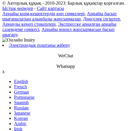
© Авторлық құқық - 2010-2023: Барлық құқықтар қорғалған.
Ыстық өнімдер
-
Сайт картасы
Арнайы киім-кешектердің көп сөмкелері
,
Арнайы басып
шығарылатын алынбалы жапсырмалар
,
Дөңгелек ілгіштер
,
Арнаулы кенеп стикерлері
,
Экспресске арналған арнайы
сәлемдеме сөмкесі
,
Арнайы винил жапсырмасын басып
шығару
,
Электрондық поштаны жіберу
WeChat
Whatsapp
x
English
French
German
Portuguese
Spanish
Russian
Japanese
Korean
Arabic
Irish