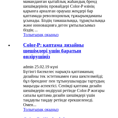
маманданған қытайлық жаһандық бренд
шешімдерінің провайдері Color-P өзінің
қарынға арналған орауыш жеңдері бар
қаптамада революциялық тұжырымдаманы
ұсынады. Біздің тамашалыққа, тұрақтылыққа
және инновацияға деген ұмтылысымыз
біздің ...
Толығырақ оқыңыз
Color-P: қаптама дизайны
шешімдері үшін баратын
өндірушіңіз
admin 25.02.19 күні
Бүгінгі бәсекелес нарықта қаптаманың
дизайны тек эстетикамен ғана шектелмейді;
бұл брендинг пен тұтынушыларды тартудың
маңызды аспектісі. Сенімді қаптама дизайн
шешімдерін өндіруші ретінде Color-P жоғары
сапалы қаптама дизайн шешімдері үшін
таңдаулы таңдау ретінде ерекшеленеді.
Омен...
Толығырақ оқыңыз