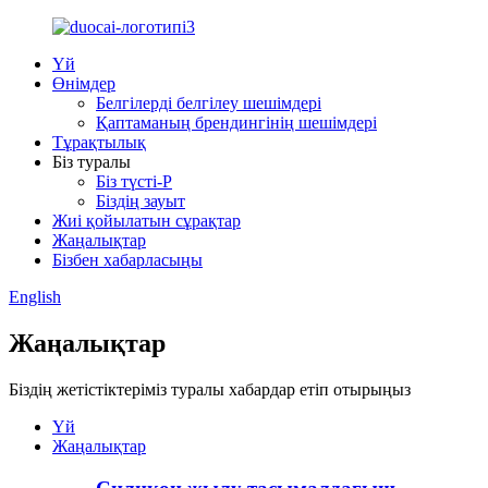
Үй
Өнімдер
Белгілерді белгілеу шешімдері
Қаптаманың брендингінің шешімдері
Тұрақтылық
Біз туралы
Біз түсті-P
Біздің зауыт
Жиі қойылатын сұрақтар
Жаңалықтар
Бізбен хабарласыңы
English
Жаңалықтар
Біздің жетістіктеріміз туралы хабардар етіп отырыңыз
Үй
Жаңалықтар