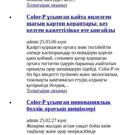
Толығырақ оқыңыз
Color-P ұсынған қайта өңделген
шағын картон қораптары: кез
келген қажеттілікке өте ыңғайлы
admin 25.03.06 күні
Қазіргі қоршаған ортаға зиян тигізбейтін
әлемде кәсіпорындар өз өнімдерін қорғап
қана қоймай, сонымен қатар қоршаған
ортаға тигізетін іздерін барынша азайтатын
орнықты орау шешімдерін іздейді. Color-P-те
біз бұл міндетті түсінеміз және экологиялық
тазалықты қамтамасыз етудің алдыңғы
қатарында болдық...
Толығырақ оқыңыз
Color-P ұсынған инновациялық
белдік орауыш шешімдері
admin 25.02.27 күні
Жиырма жылдан астам уақыт бойы киім
таңбалау және орау өнеркәсібінде