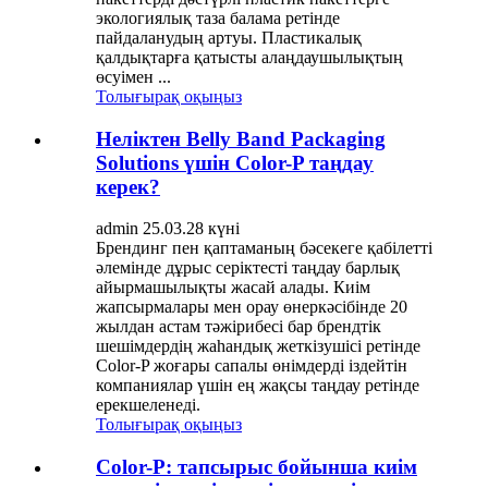
экологиялық таза балама ретінде
пайдаланудың артуы. Пластикалық
қалдықтарға қатысты алаңдаушылықтың
өсуімен ...
Толығырақ оқыңыз
Неліктен Belly Band Packaging
Solutions үшін Color-P таңдау
керек?
admin 25.03.28 күні
Брендинг пен қаптаманың бәсекеге қабілетті
әлемінде дұрыс серіктесті таңдау барлық
айырмашылықты жасай алады. Киім
жапсырмалары мен орау өнеркәсібінде 20
жылдан астам тәжірибесі бар брендтік
шешімдердің жаһандық жеткізушісі ретінде
Color-P жоғары сапалы өнімдерді іздейтін
компаниялар үшін ең жақсы таңдау ретінде
ерекшеленеді.
Толығырақ оқыңыз
Color-P: тапсырыс бойынша киім