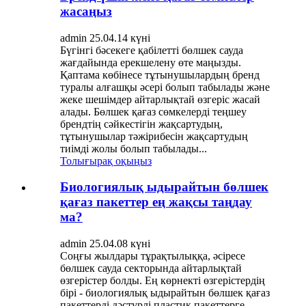
жасаңыз
admin 25.04.14 күні
Бүгінгі бәсекеге қабілетті бөлшек сауда
жағдайында ерекшелену өте маңызды.
Қаптама көбінесе тұтынушылардың бренд
туралы алғашқы әсері болып табылады және
жеке шешімдер айтарлықтай өзгеріс жасай
алады. Бөлшек қағаз сөмкелерді теңшеу
брендтің сәйкестігін жақсартудың,
тұтынушылар тәжірибесін жақсартудың
тиімді жолы болып табылады...
Толығырақ оқыңыз
Биологиялық ыдырайтын бөлшек
қағаз пакеттер ең жақсы таңдау
ма?
admin 25.04.08 күні
Соңғы жылдары тұрақтылыққа, әсіресе
бөлшек сауда секторында айтарлықтай
өзгерістер болды. Ең көрнекті өзгерістердің
бірі - биологиялық ыдырайтын бөлшек қағаз
пакеттерді дәстүрлі пластик пакеттерге