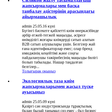
Силикон жылу тасымалдағыш
жапсырмалары мен басқа
таңбалау әдістерінің арасындағы
айырмашылық
admin 25.05.16 күні
Бүгінгі бәсекеге қабілетті киім өнеркәсібінде
әрбір егжей-тегжей маңызды, әсіресе
өнімділігі жоғары киімдерді сатып алатын
B2B сатып алушылары үшін. Белгілер жай
ғана идентификаторлар емес; олар бренд
имиджінің кеңейтімі және соңғы
пайдаланушы тәжірибесінің маңызды бөлігі
болып табылады. Нашар таңдалған
белгілер...
Толығырақ оқыңыз
Экологиялық таза киім
жапсырмаларымен жасыл түске
ауысыңыз
admin 25.05.09 күні
Қазіргі сән индустриясында тұрақтылық
бұдан былай танымал сөз емес - бұл бизнес