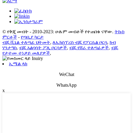
© የቅጂ መብት - 2010-2023: ሁሉም መብቶች የተጠበቁ ናቸው.
ትኩስ
ምርቶች
-
የጣቢያ ካርታ
ብጁ ቪኒል ተለጣፊ ህትመት
,
ለኤክስፕረስ ብጁ የፓርሴል ቦርሳ
,
ክብ
ሃንታግስ
,
ብጁ አልባሳት ፖሊ ቦርሳዎች
,
ብጁ የሸራ ተለጣፊዎች
,
ብጁ
የታተሙ ተነቃይ መለያዎች
,
ኢሜል ላክ
WeChat
WhatsApp
x