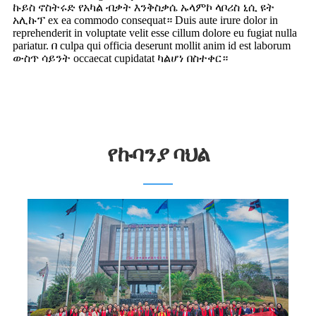
ኩይስ ኖስትሩድ የአካል ብቃት እንቅስቃሴ ኡላምኮ ላቦሪስ ኒሲ ዩት
አሊኩፕ ex ea commodo consequat። Duis aute irure dolor in
reprehenderit in voluptate velit esse cillum dolore eu fugiat nulla
pariatur. በ culpa qui officia deserunt mollit anim id est laborum
ውስጥ ሳይንት occaecat cupidatat ካልሆነ በስተቀር።
የኩባንያ ባህል