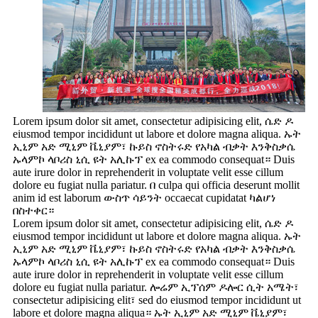
Lorem ipsum dolor sit amet, consectetur adipisicing elit, ሴድ ዶ
eiusmod tempor incididunt ut labore et dolore magna aliqua. ኡት
ኢኒም አድ ሚኒም ቬኒያም፣ ኩይስ ኖስትሩድ የአካል ብቃት እንቅስቃሴ
ኡላምኮ ላቦሪስ ኒሲ ዩት አሊኩፕ ex ea commodo consequat። Duis
aute irure dolor in reprehenderit in voluptate velit esse cillum
dolore eu fugiat nulla pariatur. በ culpa qui officia deserunt mollit
anim id est laborum ውስጥ ሳይንት occaecat cupidatat ካልሆነ
በስተቀር።
Lorem ipsum dolor sit amet, consectetur adipisicing elit, ሴድ ዶ
eiusmod tempor incididunt ut labore et dolore magna aliqua. ኡት
ኢኒም አድ ሚኒም ቬኒያም፣ ኩይስ ኖስትሩድ የአካል ብቃት እንቅስቃሴ
ኡላምኮ ላቦሪስ ኒሲ ዩት አሊኩፕ ex ea commodo consequat። Duis
aute irure dolor in reprehenderit in voluptate velit esse cillum
dolore eu fugiat nulla pariatur. ሎሬም ኢፕሰም ዶሎር ሲት አሜት፣
consectetur adipisicing elit፣ sed do eiusmod tempor incididunt ut
labore et dolore magna aliqua። ኡት ኢኒም አድ ሚኒም ቬኒያም፣