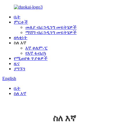
ቤት
ምርቶች
መለያ ብራንዲንግ መፍትሄዎች
ማሸግ ብራንዲንግ መፍትሄዎች
ዘላቂነት
ስለ እኛ
እኛ ቀለም-ፒ
የእኛ ፋብሪካ
የሚጠየቁ ጥያቄዎች
ዜና
ያግኙን
English
ቤት
ስለ እኛ
ስለ እኛ