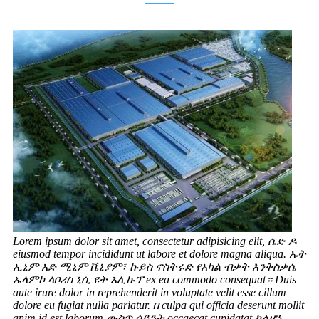
Lorem ipsum dolor sit amet, consectetur adipisicing elit, ሴድ ዶ
eiusmod tempor incididunt ut labore et dolore magna aliqua. ኡት
ኢኒም አድ ሚኒም ቬኒያም፣ ኩይስ ኖስትሩድ የአካል ብቃት እንቅስቃሴ
ኡላምኮ ላቦሪስ ኒሲ ዩት አሊኩፕ ex ea commodo consequat። Duis
aute irure dolor in reprehenderit in voluptate velit esse cillum
dolore eu fugiat nulla pariatur. በ culpa qui officia deserunt mollit
anim id est laborum ውስጥ ሳይንት occaecat cupidatat ካልሆነ