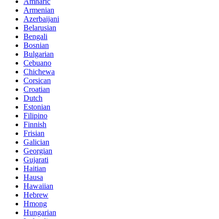
Amharic
Armenian
Azerbaijani
Belarusian
Bengali
Bosnian
Bulgarian
Cebuano
Chichewa
Corsican
Croatian
Dutch
Estonian
Filipino
Finnish
Frisian
Galician
Georgian
Gujarati
Haitian
Hausa
Hawaiian
Hebrew
Hmong
Hungarian