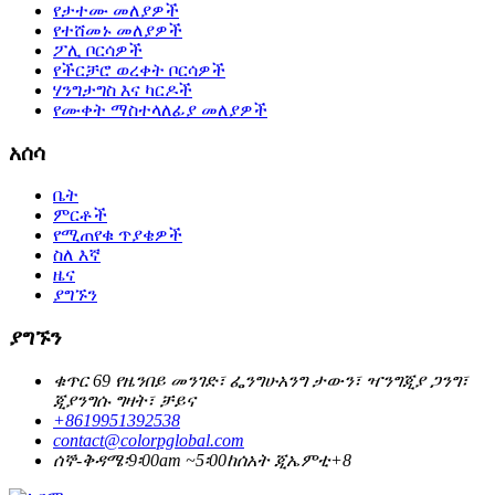
የታተሙ መለያዎች
የተሸመኑ መለያዎች
ፖሊ ቦርሳዎች
የችርቻሮ ወረቀት ቦርሳዎች
ሃንግታግስ እና ካርዶች
የሙቀት ማስተላለፊያ መለያዎች
አሰሳ
ቤት
ምርቶች
የሚጠየቁ ጥያቄዎች
ስለ እኛ
ዜና
ያግኙን
ያግኙን
ቁጥር 69 የዜንበይ መንገድ፣ ፌንግሁአንግ ታውን፣ ዣንግጂያ ጋንግ፣
ጂያንግሱ ግዛት፣ ቻይና
+8619951392538
contact@colorpglobal.com
ሰኞ-ቅዳሜ፡9፡00am ~5፡00ከሰአት ጂኤምቲ+8