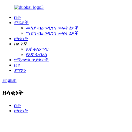
ቤት
ምርቶች
መለያ ብራንዲንግ መፍትሄዎች
ማሸግ ብራንዲንግ መፍትሄዎች
ዘላቂነት
ስለ እኛ
እኛ ቀለም-ፒ
የእኛ ፋብሪካ
የሚጠየቁ ጥያቄዎች
ዜና
ያግኙን
English
ዘላቂነት
ቤት
ዘላቂነት