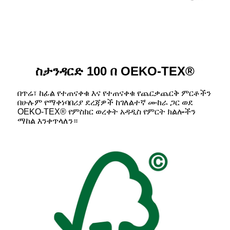
ስታንዳርድ 100 በ OEKO-TEX®
በጥሬ፣ ከፊል የተጠናቀቁ እና የተጠናቀቁ የጨርቃጨርቅ ምርቶችን
በሁሉም የማቀነባበሪያ ደረጃዎች ከገለልተኛ ሙከራ ጋር ወደ
OEKO-TEX® የምስክር ወረቀት አዳዲስ የምርት ክልሎችን
ማከል እንቀጥላለን።