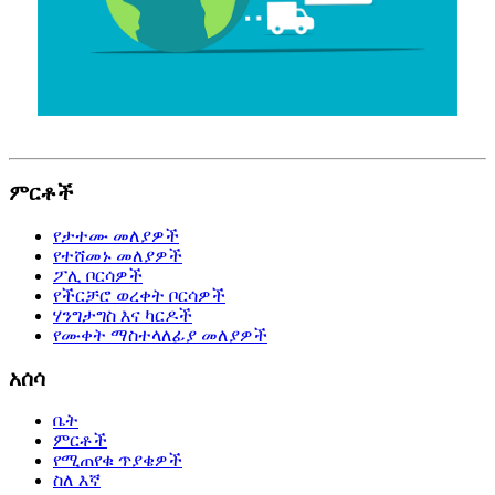
ምርቶች
የታተሙ መለያዎች
የተሸመኑ መለያዎች
ፖሊ ቦርሳዎች
የችርቻሮ ወረቀት ቦርሳዎች
ሃንግታግስ እና ካርዶች
የሙቀት ማስተላለፊያ መለያዎች
አሰሳ
ቤት
ምርቶች
የሚጠየቁ ጥያቄዎች
ስለ እኛ