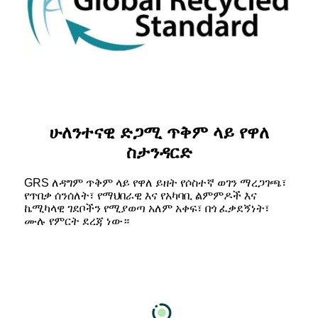
ሁለንተናዊ ድጋሚ ጥቅም ላይ የዋለ
ስታንዳርድ
GRS ለዳግም ጥቅም ላይ የዋለ ይዘት የሶስተኛ ወገን ማረጋገጫ፣
የጥበቃ ሰንሰለት፣ የማህበራዊ እና የአካባቢ ልምምዶች እና
ኬሚካላዊ ገደቦችን የሚያወጣ አለም አቀፍ፣ በጎ ፈቃደኝነት፣
ሙሉ የምርት ደረጃ ነው።