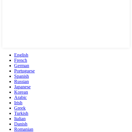
English
French
German
Portuguese
Spanish
Russian
Japanese
Korean
Arabic
Irish
Greek
Turkish
Italian
Danish
Romanian