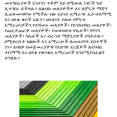
መተግበሪያዎች እንደገና ጥቅም ላይ በሚውሉ ነገሮች ላይ
ሊተገበሩ ይችላሉ። ለልብስ መለያዎችዎ እና ለምርት ማሸግ
ሊጠቀሙባቸው የሚችሉ ብዙ አይነት አማራጭ ኢኮ-ተስማሚ
እና ዘላቂ ቁሶች አሉን። ዘላቂነት ያለው የምርት
አማራጮቻችን የተሸመኑ መለያዎች፣ የእንክብካቤ መለያዎች፣
የጨርቃጨርቅ መለያዎች፣ የመወዛወዝ ትኬቶች፣ የሃንግ
መለያዎች፣ ካሴቶች እና ብራንድ ማሸጊያዎች ያካትታሉ።
በሚቀርቡት ክልሎች እና አማራጮች ለመወያየት ደስተኞች
ነን። እባክዎ በመጀመሪያዎቹ የእድገት ደረጃዎች ለአካባቢ
ተስማሚ እና ዘላቂ የቁሳቁስ አማራጮች እንደሚያስፈልግ
ይግለጹ።