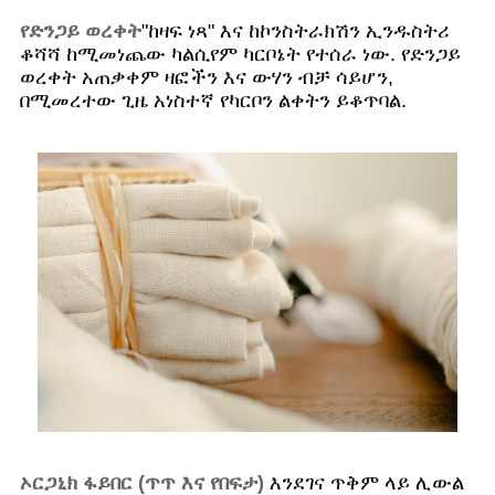
የድንጋይ ወረቀት
"ከዛፍ ነጻ" እና ከኮንስትራክሽን ኢንዱስትሪ
ቆሻሻ ከሚመነጨው ካልሲየም ካርቦኔት የተሰራ ነው. የድንጋይ
ወረቀት አጠቃቀም ዛፎችን እና ውሃን ብቻ ሳይሆን,
በሚመረተው ጊዜ አነስተኛ የካርቦን ልቀትን ይቆጥባል.
ኦርጋኒክ ፋይበር (ጥጥ እና የበፍታ)
እንደገና ጥቅም ላይ ሊውል