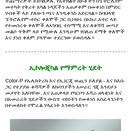
ተጨማሪዎች ይደባለቃሉ. የአትክልት ዘይቶችን በፔትሮሊየም
መተካት የቅሪተ አካል ነዳጆችን አጠቃቀም በመቀነስ በምድር
ሃብቶች ላይ ያለውን ጫና እንዲቀንስ አድርጓል። ከባህላዊ
ፔትሮሊየም-ተኮር ቀለሞች ጋር ሲነፃፀሩ በአኩሪ አተር ላይ
የተመሰረቱ ቀለሞች ለአካባቢ ተስማሚ እና ለቆሻሻ መጣያ
መልሶ ጥቅም ላይ የሚውሉ እንዲሁም የበለጠ ደማቅ ቀለሞች
እና ያነሰ ቀለም ያላቸው ተደርገው ይወሰዳሉ።
ኢኮሎጂካል የማምረት ሂደት
Color-P የኤሌክትሪክ እና የኢነርጂ ወጪን ይለያል - እና ከእሱ
ጋር የተያያዙ ቆሻሻዎች ለኩባንያችን አሠራር ጎጂ እንደሆኑ
መታየት አለባቸው. እና አጠቃላይ የካርቦን አሻራ ዘላቂነት እና
በአመራረት ሂደታችን ውስጥ ብክነትን የመቀነስ አስፈላጊነትን
በተመለከተ የሞራል ሃላፊነት እንወስዳለን።