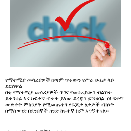
የማተሚያ መሳሪያዎች በጣም ጥሩውን የሥራ ሁኔታ ላይ
ደርሰዋል
በቂ የማተሚያ መሳሪያዎች ጥገና የመሳሪያውን ብልሽት
ይቀንሳል እና ከፍተኛ ብቃት ያለው ደረጃን ይገነዘባል. በከፍተኛ
ውድቀት ምክንያት የሚመጡትን የፍጆታ ዕቃዎች ብክነት
በማስወገድ በደንበኞች ዘንድ ከፍተኛ ስም አግኝተናል።