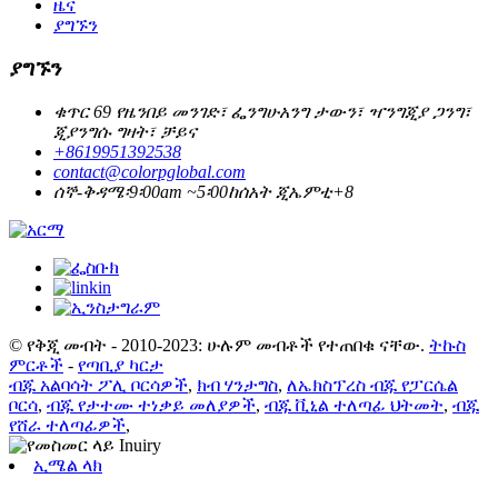
ዜና
ያግኙን
ያግኙን
ቁጥር 69 የዜንበይ መንገድ፣ ፌንግሁአንግ ታውን፣ ዣንግጂያ ጋንግ፣
ጂያንግሱ ግዛት፣ ቻይና
+8619951392538
contact@colorpglobal.com
ሰኞ-ቅዳሜ፡9፡00am ~5፡00ከሰአት ጂኤምቲ+8
© የቅጂ መብት - 2010-2023: ሁሉም መብቶች የተጠበቁ ናቸው.
ትኩስ
ምርቶች
-
የጣቢያ ካርታ
ብጁ አልባሳት ፖሊ ቦርሳዎች
,
ክብ ሃንታግስ
,
ለኤክስፕረስ ብጁ የፓርሴል
ቦርሳ
,
ብጁ የታተሙ ተነቃይ መለያዎች
,
ብጁ ቪኒል ተለጣፊ ህትመት
,
ብጁ
የሸራ ተለጣፊዎች
,
ኢሜል ላክ