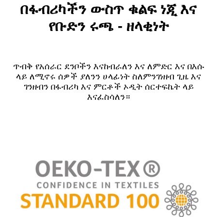
በፋብሪካችን ውስጥ ቁልፍ ነጂ እና
የቡድን ሩጫ - ዘላቂነት
ጥብቅ የአሰራር ደንቦችን እናከብራለን እና ለምድር እና በእሱ
ላይ ለሚኖሩ ሰዎች ያለንን ሀላፊነት ስለምንገነዘብ ጊዜ እና
ገንዘብን በፋብሪካ እና ምርቶች ኦዲት ሰርተፍኬት ላይ
እናፈስሳለን።