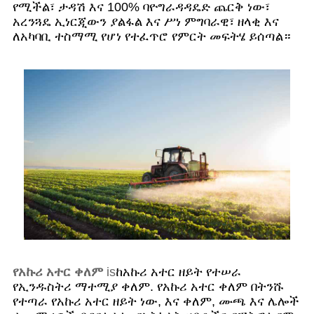
የሚችል፣ ታዳሽ እና 100% ባዮግራዳዳዴድ ጨርቅ ነው፣
አረንጓዴ ኢነርጂውን ያልፋል እና ሥነ ምግባራዊ፣ ዘላቂ እና
ለአካባቢ ተስማሚ የሆነ የተፈጥሮ የምርት መፍትሄ ይሰጣል።
የአኩሪ አተር ቀለም
is
ከአኩሪ አተር ዘይት የተሠራ
የኢንዱስትሪ ማተሚያ ቀለም. የአኩሪ አተር ቀለም በትንሹ
የተጣራ የአኩሪ አተር ዘይት ነው, እና ቀለም, ሙጫ እና ሌሎች