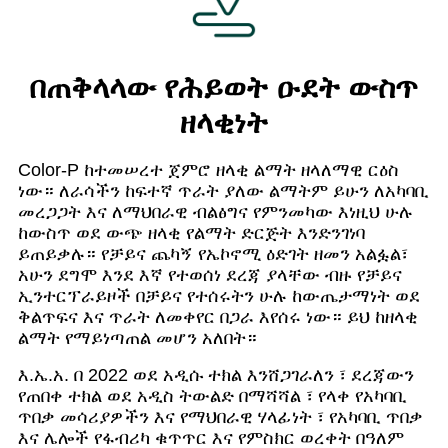
በጠቅላላው የሕይወት ዑደት ውስጥ
ዘላቂነት
Color-P ከተመሠረተ ጀምሮ ዘላቂ ልማት ዘላለማዊ ርዕስ
ነው። ለራሳችን ከፍተኛ ጥራት ያለው ልማትም ይሁን ለአካባቢ
መረጋጋት እና ለማህበራዊ ብልፅግና የምንመካው እነዚህ ሁሉ
ከውስጥ ወደ ውጭ ዘላቂ የልማት ድርጅት እንድንገነባ
ይጠይቃሉ። የቻይና ጨካኝ የኤኮኖሚ ዕድገት ዘመን አልፏል፣
አሁን ደግሞ እንደ እኛ የተወሰነ ደረጃ ያላቸው ብዙ የቻይና
ኢንተርፕራይዞች በቻይና የተሰሩትን ሁሉ ከውጤታማነት ወደ
ቅልጥፍና እና ጥራት ለመቀየር በጋራ እየሰሩ ነው። ይህ ከዘላቂ
ልማት የማይነጣጠል መሆን አለበት።
እ.ኤ.አ. በ 2022 ወደ አዲሱ ተክል እንሸጋገራለን ፣ ደረጃውን
የጠበቀ ተክል ወደ አዲስ ትውልድ በማሻሻል ፣ የላቀ የአካባቢ
ጥበቃ መሳሪያዎችን እና የማህበራዊ ሃላፊነት ፣ የአካባቢ ጥበቃ
እና ሌሎች የፋብሪካ ቁጥጥር እና የምስክር ወረቀት በዓለም