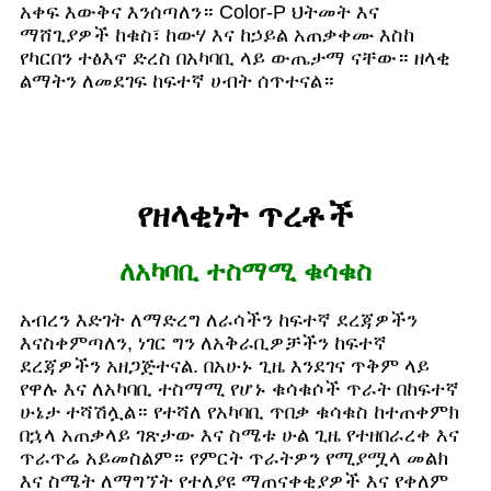
አቀፍ እውቅና እንሰጣለን። Color-P ህትመት እና
ማሸጊያዎች ከቁስ፣ ከውሃ እና ከኃይል አጠቃቀሙ እስከ
የካርበን ተፅእኖ ድረስ በአካባቢ ላይ ውጤታማ ናቸው። ዘላቂ
ልማትን ለመደገፍ ከፍተኛ ሀብት ሰጥተናል።
የዘላቂነት ጥረቶች
ለአካባቢ ተስማሚ ቁሳቁስ
አብረን እድገት ለማድረግ ለራሳችን ከፍተኛ ደረጃዎችን
እናስቀምጣለን, ነገር ግን ለአቅራቢዎቻችን ከፍተኛ
ደረጃዎችን አዘጋጅተናል. በአሁኑ ጊዜ እንደገና ጥቅም ላይ
የዋሉ እና ለአካባቢ ተስማሚ የሆኑ ቁሳቁሶች ጥራት በከፍተኛ
ሁኔታ ተሻሽሏል። የተሻለ የአካባቢ ጥበቃ ቁሳቁስ ከተጠቀምክ
በኋላ አጠቃላይ ገጽታው እና ስሜቱ ሁል ጊዜ የተዘበራረቀ እና
ጥራጥሬ አይመስልም። የምርት ጥራትዎን የሚያሟላ መልክ
እና ስሜት ለማግኘት የተለያዩ ማጠናቀቂያዎች እና የቀለም