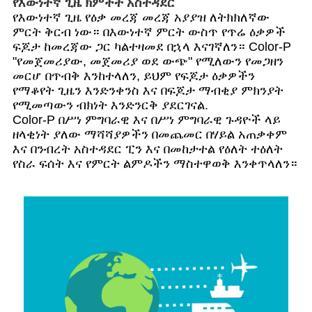
የእውነተኛ ጊዜ ክምችት አስተዳደር
የእውነተኛ ጊዜ የዕቃ መረጃ መረጃ አያያዝ ለትክክለኛው
ምርት ቅርብ ነው። በእውነተኛ ምርት ውስጥ የጥሬ ዕቃዎች
ፍጆታ ከመረጃው ጋር ካልተዛመደ በኋላ እናገኛለን። Color-P
"የመጀመሪያው, መጀመሪያ ወደ ውጭ" የሚለውን የመጋዘን
መርሆ በጥብቅ እንከተላለን, ይህም የፍጆታ ዕቃዎችን
የማቆየት ጊዜን እንድንቀንስ እና በፍጆታ ማብቂያ ምክንያት
የሚመጣውን ብክነት እንድንርቅ ያደርገናል.
Color-P በሥነ ምግባራዊ እና በሥነ ምግባራዊ ጉዳዮች ላይ
ዘላቂነት ያለው ማሻሻያዎችን በመጨመር በሃይል አጠቃቀም
እና በንብረት አስተዳደር ፒን እና በመከታተል የዕለት ተዕለት
የስራ ፍሰት እና የምርት ልምዶችን ማስተዋወቅ እንቀጥላለን።