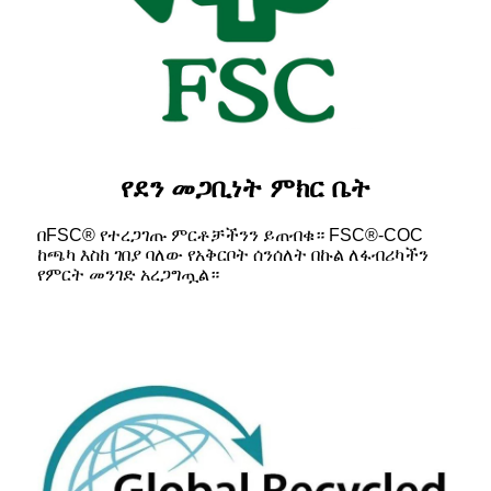
የደን ​​መጋቢነት ምክር ቤት
በFSC® የተረጋገጡ ምርቶቻችንን ይጠብቁ። FSC®-COC
ከጫካ እስከ ገበያ ባለው የአቅርቦት ሰንሰለት በኩል ለፋብሪካችን
የምርት መንገድ አረጋግጧል።