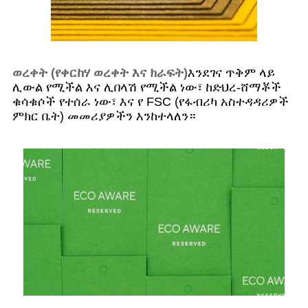
ወረቀት (የቀርከሃ ወረቀት እና ክራፍት)
እንደገና ጥቅም ላይ
ሊውል የሚችል እና ሊበላሽ የሚችል ነው፣ ከድህረ-ሸማቾች
ቁሳቁሶች የተሰራ ነው፣ እና የ FSC (የፋብሪካ አስተዳዳሪዎች
ምክር ቤት) መመሪያዎችን እንከተላለን።