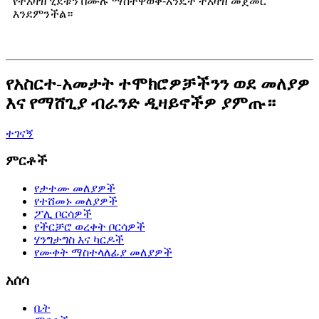
የትእዛዝ ሂደቱን በሙሉ ማስተዋወቅ-እንዴት ትእዛዝ መጀመር
እንደምንችል።
የአስርተ-አመታት ተሞክሮዎቻችንን ወደ መለያዎ
እና የማሸጊያ ብራንድ ዲዛይኖችዎ ያምጡ።
ተገናኝ
ምርቶች
የታተሙ መለያዎች
የተሸመኑ መለያዎች
ፖሊ ቦርሳዎች
የችርቻሮ ወረቀት ቦርሳዎች
ሃንግታግስ እና ካርዶች
የሙቀት ማስተላለፊያ መለያዎች
አሰሳ
ቤት