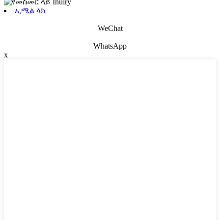
ኢሜል ላክ
WeChat
WhatsApp
x