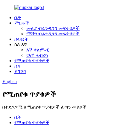
ቤት
ምርቶች
መለያ ብራንዲንግ መፍትሄዎች
ማሸግ ብራንዲንግ መፍትሄዎች
ዘላቂነት
ስለ እኛ
እኛ ቀለም-ፒ
የእኛ ፋብሪካ
የሚጠየቁ ጥያቄዎች
ዜና
ያግኙን
English
የሚጠየቁ ጥያቄዎች
በተደጋጋሚ ለሚጠየቁ ጥያቄዎች ፈጣን መልሶች
ቤት
የሚጠየቁ ጥያቄዎች