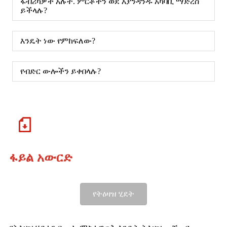
ፋብሪካዎች አሉት. ምርቶችን ወደ እያንዳንዱ አካባቢ ማድረስ
ይችላሉ?
እንዴት ነው የምከፍለው?
የብድር ውሎችን ይቀበላሉ?
ፋይል አውርድ
የትዕዛዝ ሂደት