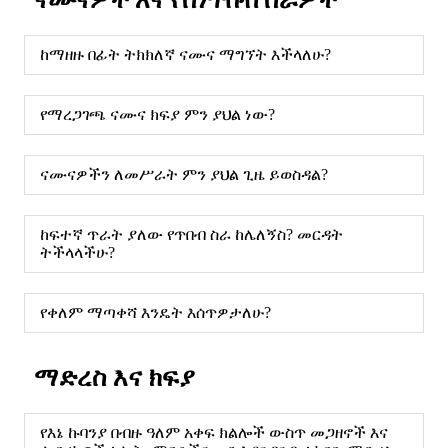
ከማዘዙ በፊት ትክክለኛ ናሙና ማግኘት እችላለሁ?
የማረጋገጫ ናሙና ክፍያ ምን ያህል ነው?
ናሙናዎችን ለመሥራት ምን ያህል ጊዜ ይወስዳል?
ከፍተኛ ጥራት ያለው የጥበብ ስራ ከሌለኝስ? መርዳት
ትችላላችሁ?
የቀለም ማጣቀሻ እንዴት እሰጥዎታለሁ?
ማድረስ እና ክፍያ
የእኔ ኩባንያ በብዙ ዓለም አቀፍ ክልሎች ውስጥ መጋዘኖች እና