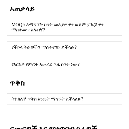
አጠቃላይ
MOQን ለማግኘት ስንት መለያዎችን ወይም ፓኬጆችን
ማስቀመጥ አለብኝ?
የችኮላ ትዕዛዞችን ማስተናገድ ይችላሉ?
የእርስዎ የምርት አመራር ጊዜ ስንት ነው?
ጥቅስ
ትክክለኛ ጥቅስ እንዴት ማግኘት እችላለሁ?
ናሙናዎች እና የስነጥበብ ስራዎች