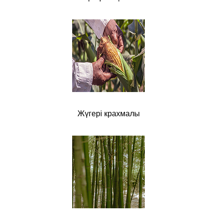
Жүгері крахмалы