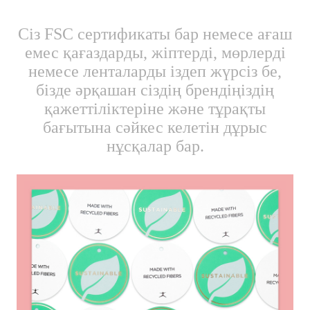
Сіз FSC сертификаты бар немесе ағаш
емес қағаздарды, жіптерді, мөрлерді
немесе ленталарды іздеп жүрсіз бе,
бізде әрқашан сіздің брендіңіздің
қажеттіліктеріне және тұрақты
бағытына сәйкес келетін дұрыс
нұсқалар бар.