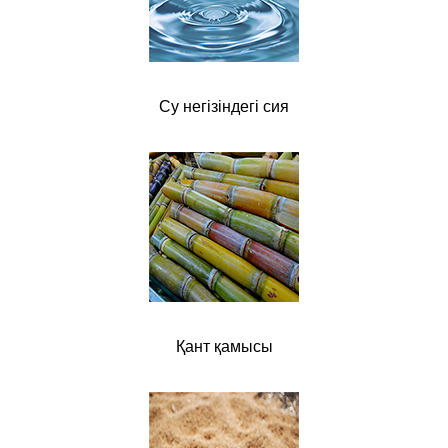
Су негізіндегі сия
Қант қамысы