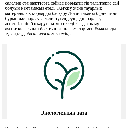
салалық стандарттарға сәйкес нормативтік талаптарға сай
болуын қамтамасыз етеді. Жеткізу және тауарлық-
материалдық қорларды басқару Логистиканы бірнеше ай
бұрын жоспарлауға және түгендеуіңіздің барлық
аспектілерін басқаруға көмектеседі. Сізді сақтау
ауыртпалығынан босатып, жапсырмалар мен бумаларды
түгендеуді басқаруға көмектесіңіз.
Экологиялық таза