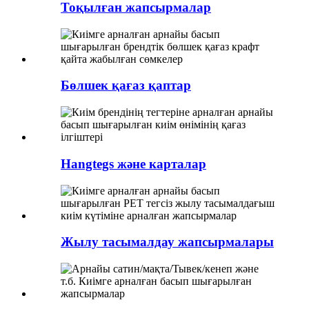
Тоқылған жапсырмалар
Бөлшек қағаз қаптар
Hangtegs және карталар
Жылу тасымалдау жапсырмалары