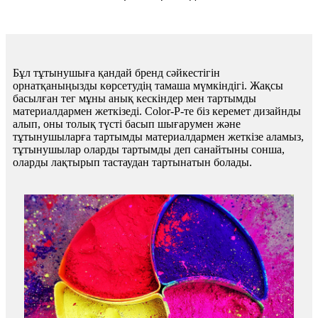
Бұл тұтынушыға қандай бренд сәйкестігін
орнатқаныңызды көрсетудің тамаша мүмкіндігі. Жақсы
басылған тег мұны анық кескіндер мен тартымды
материалдармен жеткізеді. Color-P-те біз керемет дизайнды
алып, оны толық түсті басып шығарумен және
тұтынушыларға тартымды материалдармен жеткізе аламыз,
тұтынушылар оларды тартымды деп санайтыны сонша,
оларды лақтырып тастаудан тартынатын болады.