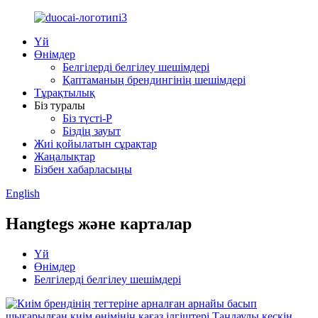
Үй
Өнімдер
Белгілерді белгілеу шешімдері
Қаптаманың брендингінің шешімдері
Тұрақтылық
Біз туралы
Біз түсті-P
Біздің зауыт
Жиі қойылатын сұрақтар
Жаңалықтар
Бізбен хабарласыңы
English
Hangtegs және карталар
Үй
Өнімдер
Белгілерді белгілеу шешімдері