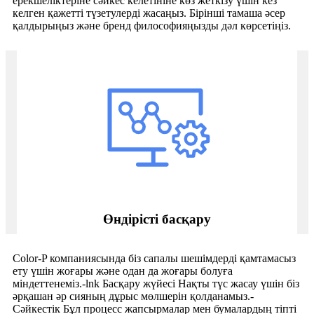
ерекшеліктеріне сәйкес келетініне көз жеткізу үшін кез
келген қажетті түзетулерді жасаңыз. Бірінші тамаша әсер
қалдырыңыз және бренд философияңызды дәл көрсетіңіз.
Өндірісті басқару
Color-P компаниясында біз сапалы шешімдерді қамтамасыз
ету үшін жоғары және одан да жоғары болуға
міндеттенеміз.-lnk Басқару жүйесі Нақты түс жасау үшін біз
әрқашан әр сияның дұрыс мөлшерін қолданамыз.-
Сәйкестік Бұл процесс жапсырмалар мен бумалардың тіпті