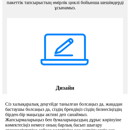
пакеттік тапсырыстың өмірлік циклі бойынша шешімдерді
ұсынамыз.
Дизайн
Сіз халықаралық деңгейде танылған болсаңыз да, жаңадан
бастаушы болсаңыз да, сіздің брендіңіз сіздің бизнесіңіздің
бірден-бір маңызды активі деп санаймыз.
Жапсырмаларыңыз бен бумаларыңыздың дұрыс көрінуіне
көмектесіңіз немесе оның барлық басып шығару