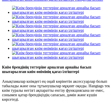
Киім брендінің тегтеріне арналған арнайы басып
шығарылған киім өнімінің қағаз ілгіштері
Анықтамалар киімдегі ең оңай көрінетін аксессуарлар болып
табылады және оны тұтынушылар мұқият оқиды. Hangtags тек
киім туралы негізгі ақпаратты енгізу функциясына ие емес,
сонымен қатар брендіңіздің сапасын, дәмін және күшін
көрсетеді.