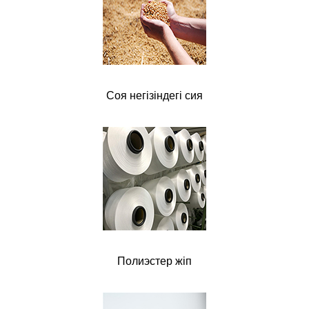
Соя негізіндегі сия
Полиэстер жіп