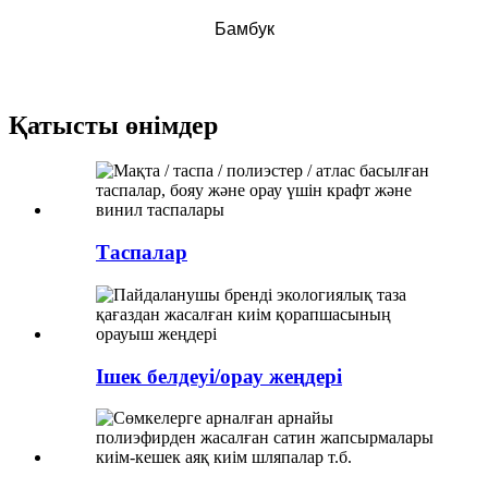
Бамбук
Қатысты өнімдер
Таспалар
Ішек белдеуі/орау жеңдері