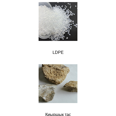
LDPE
Қиыршық тас