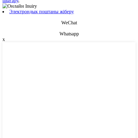
шығару
,
Электрондық поштаны жіберу
WeChat
Whatsapp
x