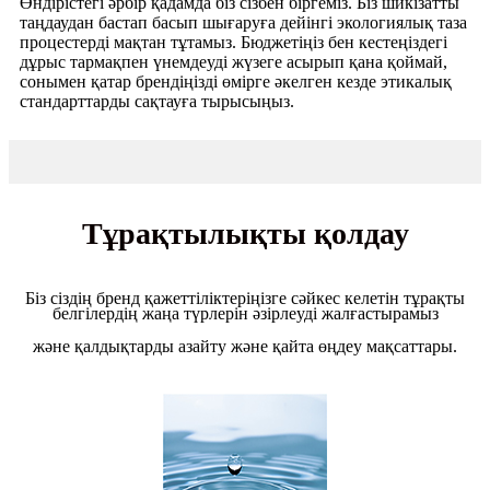
Өндірістегі әрбір қадамда біз сізбен біргеміз. Біз шикізатты
таңдаудан бастап басып шығаруға дейінгі экологиялық таза
процестерді мақтан тұтамыз. Бюджетіңіз бен кестеңіздегі
дұрыс тармақпен үнемдеуді жүзеге асырып қана қоймай,
сонымен қатар брендіңізді өмірге әкелген кезде этикалық
стандарттарды сақтауға тырысыңыз.
Тұрақтылықты қолдау
Біз сіздің бренд қажеттіліктеріңізге сәйкес келетін тұрақты
белгілердің жаңа түрлерін әзірлеуді жалғастырамыз
және қалдықтарды азайту және қайта өңдеу мақсаттары.