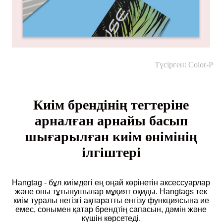
Түсірген: Color-P
Киім брендінің тегтеріне
арналған арнайы басып
шығарылған киім өнімінің
ілгіштері
Hangtag - бұл киімдегі ең оңай көрінетін аксессуарлар
және оны тұтынушылар мұқият оқиды. Hangtags тек
киім туралы негізгі ақпаратты енгізу функциясына ие
емес, сонымен қатар брендтің сапасын, дәмін және
күшін көрсетеді.