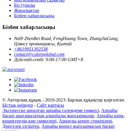
Біз туралы
Жаңалықтар
Бізбен хабарласыңы
Бізбен хабарласыңы
№69 ZhenBei Road, FengHuang Town, ZhangJiaGang,
Цзянсу провинциясы, Қытай
+8619951392538
contact@colorpglobal.com
Дүйсенбі-сенбі: 9:00-17:00 GMT+8
© Авторлық құқық - 2010-2023: Барлық құқықтар қорғалған.
Ыстық өнімдер
-
Сайт картасы
Экспресске арналған арнайы сәлемдеме сөмкесі
,
Арнайы
басып шығарылатын алынбалы жапсырмалар
,
Арнайы киім-
кешектердің көп сөмкелері
,
Арнаулы кенеп стикерлері
,
Дөңгелек ілгіштер
,
Арнайы винил жапсырмасын басып