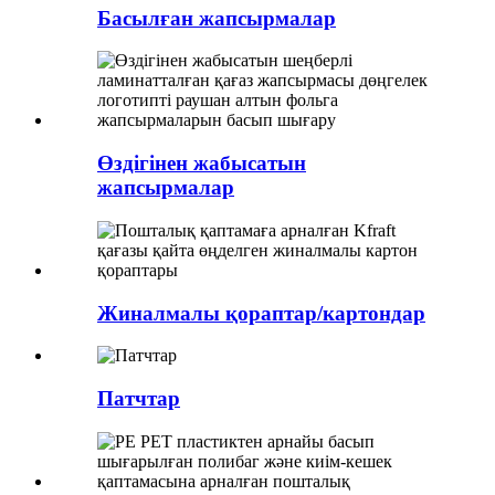
Басылған жапсырмалар
Өздігінен жабысатын
жапсырмалар
Жиналмалы қораптар/картондар
Патчтар