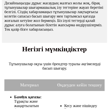
Дизайныңызды дұрыс жасаудың жалғыз жолы жоқ, бірақ
тұтынушылар шығармашылық ілу тегтеріне жауап беретіні
белгілі. Сіздің хабарламаңыз тұтынушылар лақтырғысы
келетін сапасыз басып шығару мен тартымсыз қағазда
жоғалып кетуіне жол бермеңіз. Біз ілулі тегтерді қалай
дұрыс алуға болатынын білетін жапсырма өндірушілерміз.
Тек қазір бізге хабарласыңыз.
Негізгі мүмкіндіктер
Тұтынушылар оқуы үшін брендтер туралы әңгімелерді
басып шығару.
Материал
Өңдеуден кейін теңшеу
Бамбук қағазы
:
Тұрақты және
жаңартылатын
Кесу және пішіндеу