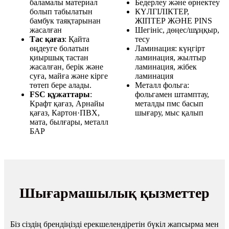
баламалы материал
Бедерлеу және өрнектеу
болып табылатын
КҮЛГІЛІКТЕР,
бамбук таяқтарынан
ЖІПТЕР ЖӘНЕ PINS
жасалған
Шегініс, дөңес/шұңқыр,
Тас қағаз
: Қайта
тесу
өңдеуге болатын
Ламинация: күңгірт
қиыршық тастан
ламинация, жылтыр
жасалған, берік және
ламинация, жібек
суға, майға және кірге
ламинация
төтеп бере алады.
Металл фольга:
FSC құжаттары
:
фольгамен штамптау,
Крафт қағаз, Арнайы
металды пмс басып
қағаз, Картон·ПВХ,
шығару, мыс қалып
мата, былғары, металл
БАР
Шығармашылық қызметтер
Біз сіздің брендіңізді ерекшелендіретін бүкіл жапсырма мен