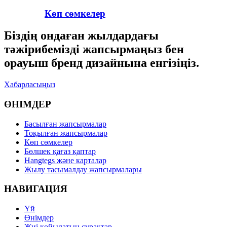
Көп сөмкелер
Біздің ондаған жылдардағы
тәжірибемізді жапсырмаңыз бен
орауыш бренд дизайнына енгізіңіз.
Хабарласыңыз
ӨНІМДЕР
Басылған жапсырмалар
Тоқылған жапсырмалар
Көп сөмкелер
Бөлшек қағаз қаптар
Hangtegs және карталар
Жылу тасымалдау жапсырмалары
НАВИГАЦИЯ
Үй
Өнімдер
Жиі қойылатын сұрақтар