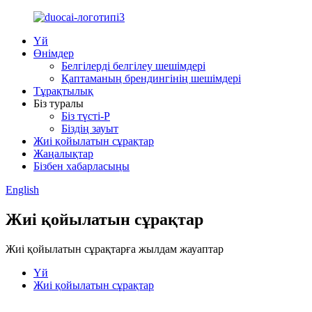
Үй
Өнімдер
Белгілерді белгілеу шешімдері
Қаптаманың брендингінің шешімдері
Тұрақтылық
Біз туралы
Біз түсті-P
Біздің зауыт
Жиі қойылатын сұрақтар
Жаңалықтар
Бізбен хабарласыңы
English
Жиі қойылатын сұрақтар
Жиі қойылатын сұрақтарға жылдам жауаптар
Үй
Жиі қойылатын сұрақтар