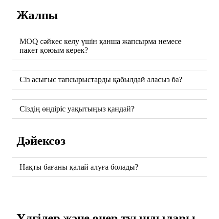
Жалпы
MOQ сәйкес келу үшін қанша жапсырма немесе
пакет қоюым керек?
Сіз асығыс тапсырыстарды қабылдай аласыз ба?
Сіздің өндіріс уақытыңыз қандай?
Дәйексөз
Нақты бағаны қалай алуға болады?
Үлгілер және өнер туындылары