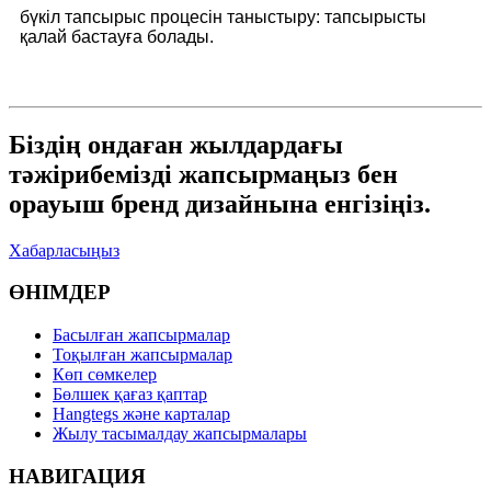
бүкіл тапсырыс процесін таныстыру: тапсырысты
қалай бастауға болады.
Біздің ондаған жылдардағы
тәжірибемізді жапсырмаңыз бен
орауыш бренд дизайнына енгізіңіз.
Хабарласыңыз
ӨНІМДЕР
Басылған жапсырмалар
Тоқылған жапсырмалар
Көп сөмкелер
Бөлшек қағаз қаптар
Hangtegs және карталар
Жылу тасымалдау жапсырмалары
НАВИГАЦИЯ