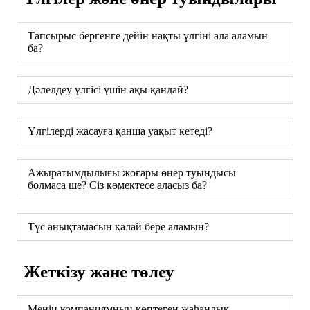
Тапсырыс бергенге дейін нақты үлгіні ала аламын
ба?
Дәлелдеу үлгісі үшін ақы қандай?
Үлгілерді жасауға қанша уақыт кетеді?
Ажыратымдылығы жоғары өнер туындысы
болмаса ше? Сіз көмектесе аласыз ба?
Түс анықтамасын қалай бере аламын?
Жеткізу және төлеу
Менің компаниямның көптеген жаһандық