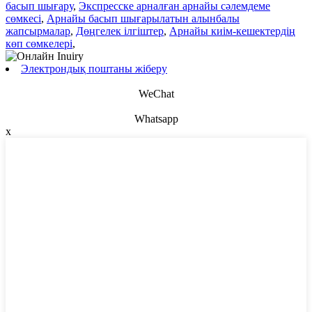
басып шығару
,
Экспресске арналған арнайы сәлемдеме
сөмкесі
,
Арнайы басып шығарылатын алынбалы
жапсырмалар
,
Дөңгелек ілгіштер
,
Арнайы киім-кешектердің
көп сөмкелері
,
Электрондық поштаны жіберу
WeChat
Whatsapp
x