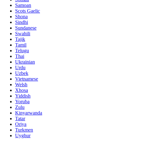
Samoan
Scots Gaelic
Shona
Sindhi
Sundanese
Swahili
Tajik
Tamil
Telugu
Thai
Ukrainian
Urdu
Uzbek
Vietnamese
Welsh
Xhosa
Yiddish
Yoruba
Zulu
Kinyarwanda
Tatar
Oriya
Turkmen
Uyghur