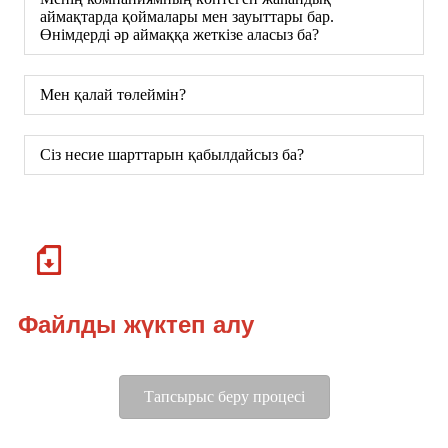
аймақтарда қоймалары мен зауыттары бар.
Өнімдерді әр аймаққа жеткізе аласыз ба?
Мен қалай төлеймін?
Сіз несие шарттарын қабылдайсыз ба?
Файлды жүктеп алу
Тапсырыс беру процесі