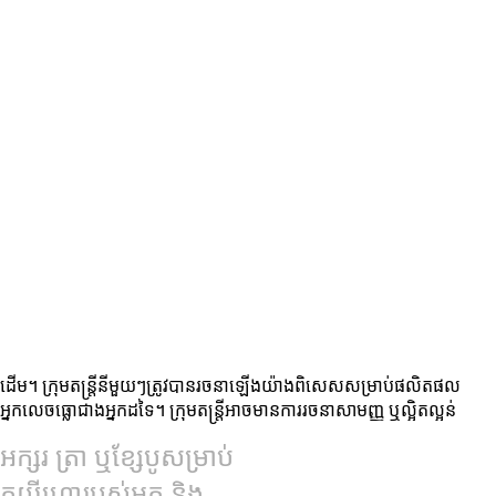
ដើម។ ក្រុមតន្រ្តីនីមួយៗត្រូវបានរចនាឡើងយ៉ាងពិសេសសម្រាប់ផលិតផល
កលេចធ្លោជាងអ្នកដទៃ។ ក្រុមតន្រ្តីអាចមានការរចនាសាមញ្ញ ឬល្អិតល្អន់
សរ ត្រា ឬខ្សែបូសម្រាប់
រម៉ាកយីហោរបស់អ្នក និង