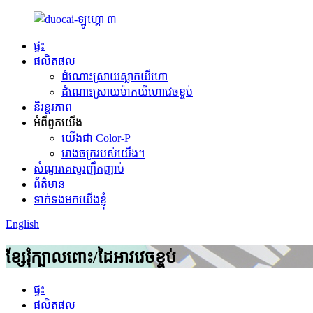
ផ្ទះ
ផលិតផល
ដំណោះស្រាយស្លាកយីហោ
ដំណោះស្រាយម៉ាកយីហោវេចខ្ចប់
និរន្តរភាព
អំពីពួកយើង
យើងជា Color-P
រោងចក្ររបស់យើង។
សំណួរគេសួរញឹកញាប់
ព័ត៌មាន
ទាក់ទងមកយើងខ្ញុំ
English
ខ្សែរុំក្បាលពោះ/ដៃអាវវេចខ្ចប់
ផ្ទះ
ផលិតផល