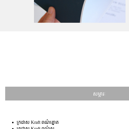
សម្ភារៈ
ក្រដាស Kraft ពណ៌ត្នោត
ក្រដាស Kraft ពណ៌ស