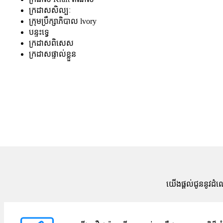
ក្រដាសសិល្បៈ
ក្រុមប្រឹក្សាភិបាល lvory
បន្ទះទ្វេ
ក្រដាសពិសេស
ក្រដាសផ្ទាល់ខ្លួន
យើងផ្តល់ជូននូវដំណ