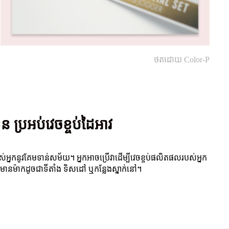
ថតដោយ Color-P
 ប្រអប់វេចខ្ចប់ដៃអាវ
អ្នកនូវគែមទាន់សម័យ។ អ្នកអាចប្រើវាដើម្បីវេចខ្ចប់ផលិតផលរបស់អ្នក
លមានម៉ាកដូចជាទីតាំង ទិសដៅ ឬកន្លែងស្នាក់នៅ។