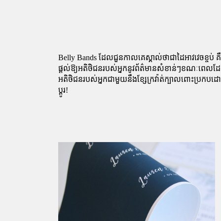
Belly Bands ដែលជួនកាលគេស្គាល់ថាជាដៃអាវវេចខ្ចប់ គឺ
ផ្តល់ឱ្យអតិថិជនរបស់អ្នកនូវព័ត៌មានសំខាន់ៗខណៈពេលដែលរ
អតិថិជនរបស់អ្នកជាមួយនឹងខ្សែក្រវ៉ាត់ក្បាលពោះប្រកបដោយន
ប្តូរ!