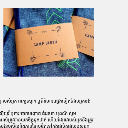
ូហ្គោ​របស់​អ្នក ពាក្យ​ស្លោក ឬ​ព័ត៌មាន​ផ្សេង​ទៀត​ដែល​អ្នក​ចង់​
ស្មីយូវី ឬការបោកបញ្ឆោត គំរូរចនា ឬពណ៌ សូម
អស់ត្រូវបានយកចិត្តទុកដាក់ ហើយដៃអាវរបស់អ្នកនឹងត្រូវ
កគេបន្ថែមស្ទីលនិងភាពច្នៃប្រឌិតទៅក្នុងផលិតផលរបស់អ្នក