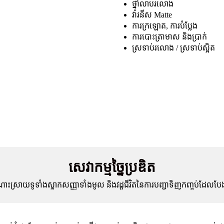
ថ្នាំលាបរលោង
វ៉ារនីស Matte
ការក្រឡោត, ការបំប្លែង
ការបោះត្រាមាស និងប្រាក់
ស្រទាប់រលោង / ស្រទាប់ស្អិត
សេវាកម្មច្នៃប្រឌិត
ោះស្រាយទូទាំងស្លាកសញ្ញាទាំងមូល និងវដ្តជីវិតនៃការបញ្ជាទិញកញ្ចប់ដែលប