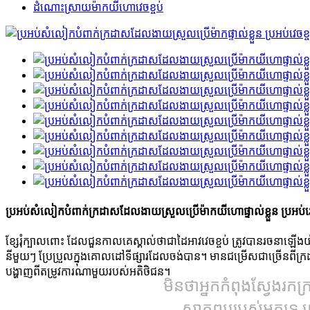
ដំណោះស្រាយម៉ាកយីហោវេចខ្ចប់
ប្រអប់សំលៀកបំពាក់ក្រដាសដែលងាយស្រួលប្រើម៉ាកយីហោផ្ទាល់ខ្លួន ប្រអប់វេ
ខ្សែរុំក្បាលពោះ ដែលជួនកាលគេស្គាល់ថាជាដៃអាវវេចខ្ចប់ ត្រូវបានរចនា
នីមួយៗ ប្រែប្រួលក្នុងគោលដៅទីផ្សារដែលចង់បាន។ មានជម្រើសជាច្រើនពីក្រដ
បង្ហាញពីតម្រូវការណាមួយរបស់អតិថិជន។
មិនថាអ្នកកំពុងស្វែងរក
ស្លាកព្យួររបស់អ្នកទេ