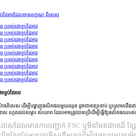
ចខ្ចប់ដៃអាវ
ឡើងយ៉ាងពិសេស ដើម្បីបង្ហាញផលិតផលមួយឈុត ដូចជាអាវទ្រនាប់ ឬស្រោមជើងជា
ាស រហូតដល់សម្ភារៈសំយោគ ដែលអាចត្រូវបានប្រើដើម្បីធ្វើឱ្យផលិតផលរបស់អ្ន
ក្រដាសដែលមានការបញ្ជាក់ FSC ឬមិនមែនជាឈើ ខ្សែអក្
 យើងតែងតែមានជម្រើសត្រឹមត្រូវដើម្បីផ្គូផ្គងតម្រូវកា