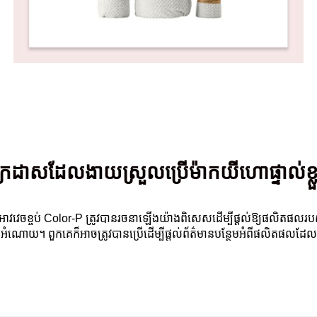
រដាសដែលងាយស្រួលប្រើម៉ាកយីហោផ្ទាល់ខ្លួន
វវេចខ្ចប់ Color-P ត្រូវបានរចនាឡើងយ៉ាងពិសេសដើម្បីផ្តល់ឱ្យផលិតផលរបស់
ងអំណោយ។ ពួកគេក៏អាចត្រូវបានប្រើដើម្បីផ្តល់ព័ត៌មានបន្ថែមអំពីផលិតផលដែ