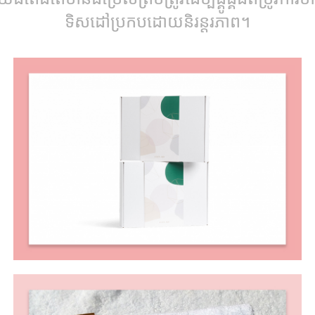
ទិសដៅប្រកបដោយនិរន្តរភាព។