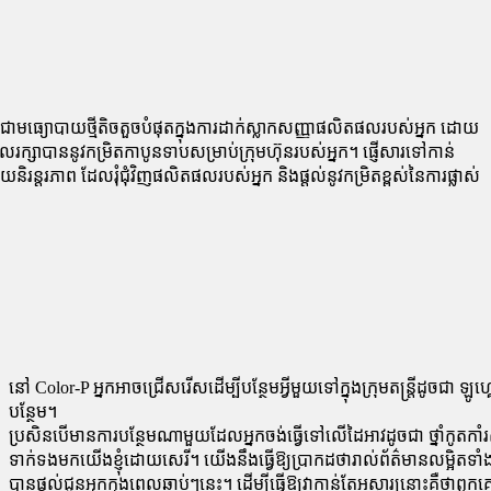
ជាមធ្យោបាយថ្មីតិចតួចបំផុតក្នុងការដាក់ស្លាកសញ្ញាផលិតផលរបស់អ្នក ដោយ
ក្សាបាននូវកម្រិតកាបូនទាបសម្រាប់ក្រុមហ៊ុនរបស់អ្នក។ ផ្ញើសារទៅកាន់
ិរន្តរភាព ដែលរុំជុំវិញផលិតផលរបស់អ្នក និងផ្តល់នូវកម្រិតខ្ពស់នៃការផ្លាស់
នៅ Color-P អ្នក​អាច​ជ្រើសរើស​ដើម្បី​បន្ថែម​អ្វី​មួយ​ទៅ​ក្នុង​ក្រុម​តន្ត្រី​ដូច​ជា ឡ
បន្ថែម។
ប្រសិនបើមានការបន្ថែមណាមួយដែលអ្នកចង់ធ្វើទៅលើដៃអាវដូចជា ថ្នាំកូតកាំរ
ទាក់ទងមកយើងខ្ញុំដោយសេរី។ យើងនឹងធ្វើឱ្យប្រាកដថារាល់ព័ត៌មានលម្អិតទាំង
បានផ្តល់ជូនអ្នកក្នុងពេលឆាប់ៗនេះ។ ដើម្បីធ្វើឱ្យវាកាន់តែអស្ចារ្យនោះគឺថាពួ