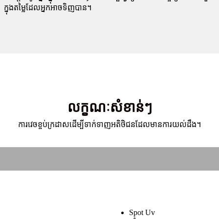
ក្នុងតម្លៃដែលអ្នកអាចទិញបាន។
លក្ខណៈសំខាន់ៗ
ការវេចខ្ចប់ក្រដាសដើម្បីទាក់ទាញអតិថិជនដែលមានការយល់ដឹង។
Spot Uv