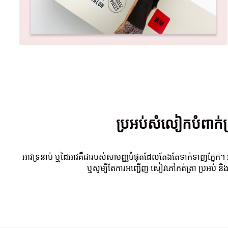
ប្រអប់សំលៀកបំពាក់ក្
អាវទ្រនាប់ ឬដៃអាវគឺជារបស់សាមញ្ញបំផុតដែលតែងតែទាក់ទាញភ្នែក។ អា
ឬសូម្បីតែការអញ្ជើញ សៀវភៅកត់ត្រា ប្រអប់ និ