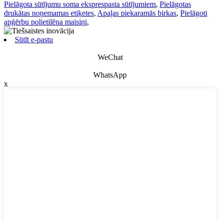
Pielāgota sūtījumu soma eksprespasta sūtījumiem
,
Pielāgotas
drukātas noņemamas etiķetes
,
Apaļas piekaramās birkas
,
Pielāgoti
apģērbu polietilēna maisiņi
,
Sūtīt e-pastu
WeChat
WhatsApp
x