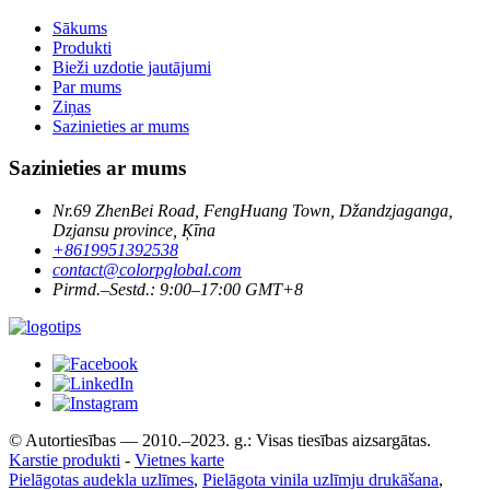
Sākums
Produkti
Bieži uzdotie jautājumi
Par mums
Ziņas
Sazinieties ar mums
Sazinieties ar mums
Nr.69 ZhenBei Road, FengHuang Town, Džandzjaganga,
Dzjansu province, Ķīna
+8619951392538
contact@colorpglobal.com
Pirmd.–Sestd.: 9:00–17:00 GMT+8
© Autortiesības — 2010.–2023. g.: Visas tiesības aizsargātas.
Karstie produkti
-
Vietnes karte
Pielāgotas audekla uzlīmes
,
Pielāgota vinila uzlīmju drukāšana
,