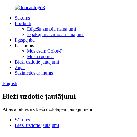
Sākums
Produkti
Etiķešu zīmolu risinājumi
Iepakojuma zīmola risinājumi
Ilgtspējība
Par mums
Mēs esam Color-P
Mūsu rūpnīca
Bieži uzdotie jautājumi
Ziņas
Sazinieties ar mums
English
Bieži uzdotie jautājumi
Ātras atbildes uz bieži uzdotajiem jautājumiem
Sākums
Bieži uzdotie jautājumi