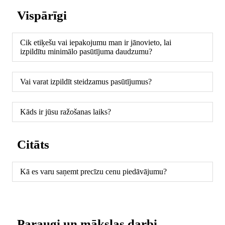
Vispārīgi
Cik etiķešu vai iepakojumu man ir jānovieto, lai
izpildītu minimālo pasūtījuma daudzumu?
Vai varat izpildīt steidzamus pasūtījumus?
Kāds ir jūsu ražošanas laiks?
Citāts
Kā es varu saņemt precīzu cenu piedāvājumu?
Paraugi un mākslas darbi