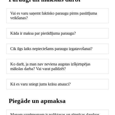
Vai es varu saņemt faktisko paraugu pirms pasūtījuma
veikšanas?
Kāda ir maksa par pierādījuma paraugu?
Cik ilgs laiks nepieciešams paraugu izgatavošanai?
Ko darīt, ja man nav neviena augstas izšķirtspējas
mākslas darba? Vai varat palīdzēt?
Kā es varu sniegt jums krāsu atsauci?
Piegāde un apmaksa
Manam uzņēmumam ir noliktavas un rūpnīcas daudzos