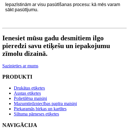
Iepazīstinām ar visu pasūtīšanas procesu: kā mēs varam
sākt pasūtījumu.
Ienesiet mūsu gadu desmitiem ilgo
pieredzi savu etiķešu un iepakojumu
zīmolu dizainā.
Sazinieties ar mums
PRODUKTI
Drukātas etiķetes
Austas etiķetes
Polietilēna maisiņi
Mazumtirdzniecības papīra maisiņi
Piekaramās birkas un kartītes
Siltuma pārneses etiķetes
NAVIGĀCIJA