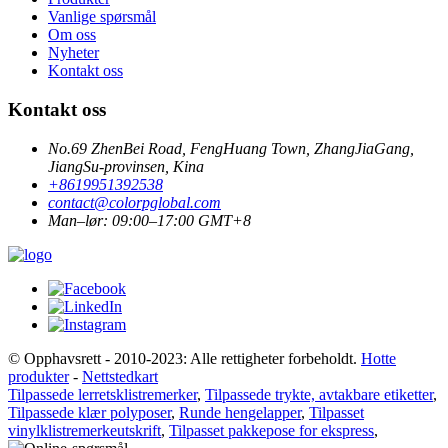
Vanlige spørsmål
Om oss
Nyheter
Kontakt oss
Kontakt oss
No.69 ZhenBei Road, FengHuang Town, ZhangJiaGang,
JiangSu-provinsen, Kina
+8619951392538
contact@colorpglobal.com
Man–lør: 09:00–17:00 GMT+8
© Opphavsrett - 2010-2023: Alle rettigheter forbeholdt.
Hotte
produkter
-
Nettstedkart
Tilpassede lerretsklistremerker
,
Tilpassede trykte, avtakbare etiketter
,
Tilpassede klær polyposer
,
Runde hengelapper
,
Tilpasset
vinylklistremerkeutskrift
,
Tilpasset pakkepose for ekspress
,