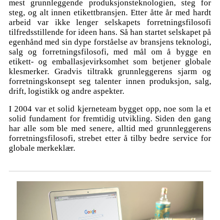
mest grunnleggende produksjonsteknologien, steg for
steg, og alt innen etikettbransjen. Etter åtte år med hardt
arbeid var ikke lenger selskapets forretningsfilosofi
tilfredsstillende for ideen hans. Så han startet selskapet på
egenhånd med sin dype forståelse av bransjens teknologi,
salg og forretningsfilosofi, med mål om å bygge en
etikett- og emballasjevirksomhet som betjener globale
klesmerker. Gradvis tiltrakk grunnleggerens sjarm og
forretningskonsept seg talenter innen produksjon, salg,
drift, logistikk og andre aspekter.
I 2004 var et solid kjerneteam bygget opp, noe som la et
solid fundament for fremtidig utvikling. Siden den gang
har alle som ble med senere, alltid med grunnleggerens
forretningsfilosofi, strebet etter å tilby bedre service for
globale merkeklær.