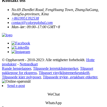
Kontakt oss
No.69 ZhenBei Road, FengHuang Town, ZhangJiaGang,
JiangSu-provinsen, Kina
+8619951392538
contact@colorpglobal.com
Man–lør: 09:00–17:00 GMT+8
© Opphavsrett - 2010-2023: Alle rettigheter forbeholdt.
Hotte
produkter
-
Nettstedkart
Runde hengelapper
,
Tilpassede lerretsklistremerker
,
Tilpasset
pakkepose for ekspress
,
Tilpasset vinylklistremerkeutskrift
,
Tilpassede klær polyposer
,
Tilpassede trykte, avtakbare etiketter
,
Send e-post
WeChat
WhatsApp