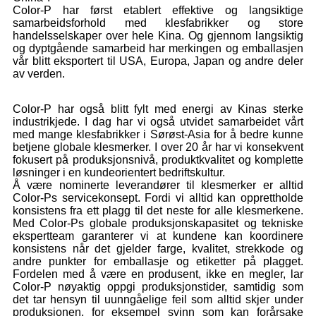
Color-P har først etablert effektive og langsiktige
samarbeidsforhold med klesfabrikker og store
handelsselskaper over hele Kina. Og gjennom langsiktig
og dyptgående samarbeid har merkingen og emballasjen
vår blitt eksportert til USA, Europa, Japan og andre deler
av verden.
Color-P har også blitt fylt med energi av Kinas sterke
industrikjede. I dag har vi også utvidet samarbeidet vårt
med mange klesfabrikker i Sørøst-Asia for å bedre kunne
betjene globale klesmerker. I over 20 år har vi konsekvent
fokusert på produksjonsnivå, produktkvalitet og komplette
løsninger i en kundeorientert bedriftskultur.
Å være nominerte leverandører til klesmerker er alltid
Color-Ps servicekonsept. Fordi vi alltid kan opprettholde
konsistens fra ett plagg til det neste for alle klesmerkene.
Med Color-Ps globale produksjonskapasitet og tekniske
ekspertteam garanterer vi at kundene kan koordinere
konsistens når det gjelder farge, kvalitet, strekkode og
andre punkter for emballasje og etiketter på plagget.
Fordelen med å være en produsent, ikke en megler, lar
Color-P nøyaktig oppgi produksjonstider, samtidig som
det tar hensyn til uunngåelige feil som alltid skjer under
produksjonen, for eksempel svinn som kan forårsake