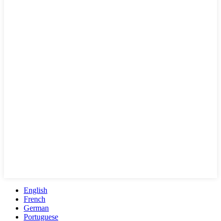
English
French
German
Portuguese