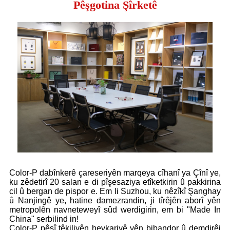
Pêşgotina Şîrketê
Color-P dabînkerê çareseriyên marqeya cîhanî ya Çînî ye,
ku zêdetirî 20 salan e di pîşesaziya etîketkirin û pakkirina
cil û bergan de pispor e. Em li Suzhou, ku nêzîkî Şanghay
û Nanjingê ye, hatine damezrandin, ji tîrêjên aborî yên
metropolên navneteweyî sûd werdigirin, em bi "Made In
China" serbilind in!
Color-P pêşî têkiliyên hevkariyê yên bibandor û demdirêj