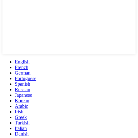
English
French
German
Portuguese
Spanish
Russian
Japanese
Korean
Arabic
Irish
Greek
Turkish
Italian
Danish