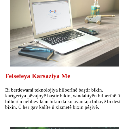
Felsefeya Karsaziya Me
Bi berdewamî teknolojiya hilberînê baştir bikin,
karîgeriya pêvajoyê baştir bikin, windahiyên hilberînê û
hilberên nelihev kêm bikin da ku avantaja bihayê bi dest
bixin. Û her gav kalîte û xizmetê bixin pêşiyê.