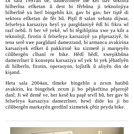
Di sala 1991an de, damezrînerê me ket nav sektora
hilberîna etîketan û dest bi fêrbûna ji teknolojiya
hilberînê ya herî bingehîn kir, gav bi gav, her tiştê di
sektora etîketan de fêr bû. Piştî 8 salan xebata dijwar,
felsefeya karsaziya heyî ya pargîdaniyê êdî bi fikra wî
razî nebû. Ji ber vê yekê, wî bi têgihîştina xwe ya kûr a
teknolojî, firotin û felsefeya karsaziyê ya pîşesaziyê, bi
tena serê xwe pargîdanî damezrand, bi armanca avakirina
karsaziyek etîket û pakkirinê ku xizmetê ji marqeyên
cilûbergên cîhanî re bike. Hêdî hêdî, xweşikbûna
damezrîner û konsepta karsaziya wî yek bi yek jêhatîyên
di hilberîn, firotin, operasyon, lojîstîk û aliyên din de
kişand.
Heta sala 2004an, tîmeke bingehîn a zexm hatibû
avakirin, ku bingehek zexm ji bo pêşkeftina pêşerojê
danî. Ji wê demê ve, her kesê ku paşê tevlî bû, her gav bi
felsefeya karsaziya damezrîner, hewl dide ku ji bo
cilûbergên markayên gerdûnî xizmetek çêtir peyda bike.