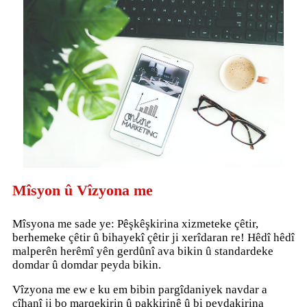
Mîsyon û Vîzyona me
Mîsyona me sade ye: Pêşkêşkirina xizmeteke çêtir,
berhemeke çêtir û bihayekî çêtir ji xerîdaran re! Hêdî hêdî
malperên herêmî yên gerdûnî ava bikin û standardeke
domdar û domdar peyda bikin.
Vîzyona me ew e ku em bibin pargîdaniyek navdar a
cîhanî ji bo marqekirin û pakkirinê û bi peydakirina