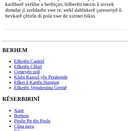
karûbarê xerîdar a berbiçav, hilberên mezin û nirxek
domdar ji xerîdarên xwe re, wekî dabînkerê çareseriyê û
hevkarê çêtirîn di pola xwe de xizmet bikin.
BERHEM
Etîketên Çapkirî
Etîketên Çêkirî
Çenteyên polî
Kîsên Kaxezî yên Perakende
Etîket û Kartên Hangtag
Etîketên Veguhestina Germê
RÊSERBIRINÎ
Xane
Berhem
Pirsên Pir tên Pirsîn
Çûna nava