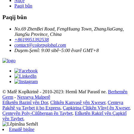
Nûçe
Paqij bûn
Paqij bûn
No.69 ZhenBei Road, FengHuang Town, ZhangJiaGang,
JiangSu Province, China
+8619951392538
contact@colorpglobal.com
Duşem-Şemî: 9:00 sibê~5:00 êvarê GMT+8
© Mafê Kopîkirinê - 2010-2023: Hemû Maf Parastî ne.
Berhemên
Germ
-
Nexşeya Malperê
Etîketên Bazinî yên Dor
,
Çîtikên Kanvasê yên Xweser
,
Çenteya
Pakêtê ya Taybet ji bo Express
,
Çapkirina Çîtikên Vînyl ên Xweser
,
Çenteyên Poly-Cilûbergan ên Taybet
,
Etîketên Rakirî yên Çapkirî
yên Taybet
,
Emailê bişîne