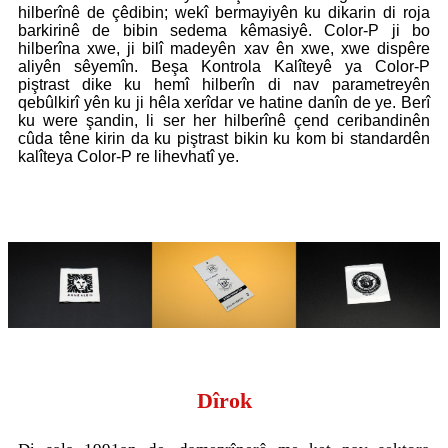
hilberînê de çêdibin; wekî bermayiyên ku dikarin di roja
barkirinê de bibin sedema kêmasiyê. Color-P ji bo
hilberîna xwe, ji bilî madeyên xav ên xwe, xwe dispêre
aliyên sêyemîn. Beşa Kontrola Kalîteyê ya Color-P
piştrast dike ku hemî hilberîn di nav parametreyên
qebûlkirî yên ku ji hêla xerîdar ve hatine danîn de ye. Berî
ku were şandin, li ser her hilberînê çend ceribandinên
cûda têne kirin da ku piştrast bikin ku kom bi standardên
kalîteya Color-P re lihevhatî ye.
Dîrok