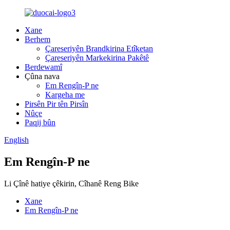
Xane
Berhem
Çareseriyên Brandkirina Etîketan
Çareseriyên Markekirina Pakêtê
Berdewamî
Çûna nava
Em Rengîn-P ne
Kargeha me
Pirsên Pir tên Pirsîn
Nûçe
Paqij bûn
English
Em Rengîn-P ne
Li Çînê hatiye çêkirin, Cîhanê Reng Bike
Xane
Em Rengîn-P ne