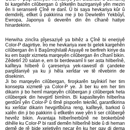
bi kargehên cilûbergan û şîrketên bazirganiyê yên mezin
ên li seranserê Çînê re danî. Û bi saya hevkariya kûr û
demdirêj, etîket û pakkirina me ji bo Dewletên Yekbûyî,
Ewropa, Japonya û deverên din ên cîhanê hatiye
hinardekirin.
Herwiha zincîra pîşesaziyê ya bihêz a Çînê bi enerjiyê
Color-P dagirtiye. Îro me hevkariya xwe bi gelek kargehên
cilûbergan ên li Başûrrojhilatê Asyayê re berfireh kiriye da
ku em baştir xizmeta marqeyên cilûbergan ên cîhanî bikin.
Zêdetirî 20 salan e, em bi berdewamî li ser asta hilberînê,
kalîteya hilberê û çareseriya yek-rawestî di çandeke
pargîdaniyê ya ku ji hêla xerîdar ve tê rêvebirin de
disekinin.
Ji bo marqeyên cilûbergan, firoşkarên tayînkirî her tim
konsepta xizmetê ya Color-P ye. Ji ber ku em her tim
dikarin ji bo hemî marqeyên cilûbergan ji cilûbergek heta
cilûbergek din hevgirtî bimînin. Bi kapasîteyên hilberîna
gerdûnî yên Color-P û tîmê pisporên teknîkî, garantîkirina
ku xerîdar dikarin hevgirtîbûna reng, kalîteyê, barkod û
xalên din ji bo pakkirin û etîketên xwe yên li ser cilûbergê
hevrêz bikin. Avantaja hilberînerbûnê ne brokerbûnê
dihêle ku Color-P bi rastî demên hilberînê bide û di heman
demê de rê bide xeletiyên neçar ên ku her gav di dema