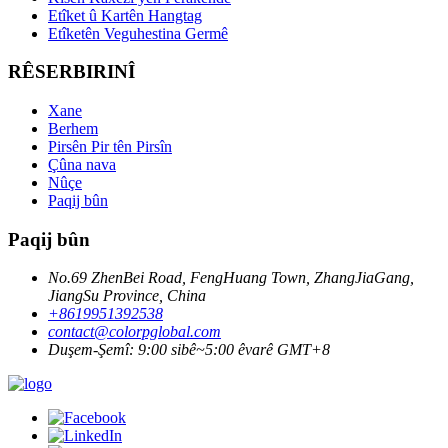
Etîket û Kartên Hangtag
Etîketên Veguhestina Germê
RÊSERBIRINÎ
Xane
Berhem
Pirsên Pir tên Pirsîn
Çûna nava
Nûçe
Paqij bûn
Paqij bûn
No.69 ZhenBei Road, FengHuang Town, ZhangJiaGang,
JiangSu Province, China
+8619951392538
contact@colorpglobal.com
Duşem-Şemî: 9:00 sibê~5:00 êvarê GMT+8