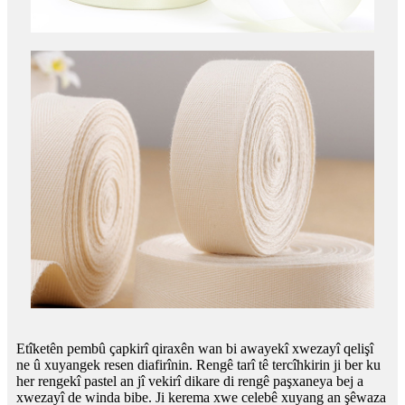
Etîketên pembû çapkirî qiraxên wan bi awayekî xwezayî qelişî
ne û xuyangek resen diafirînin. Rengê tarî tê tercîhkirin ji ber ku
her rengekî pastel an jî vekirî dikare di rengê paşxaneya bej a
xwezayî de winda bibe. Ji kerema xwe celebê xuyang an şêwaza