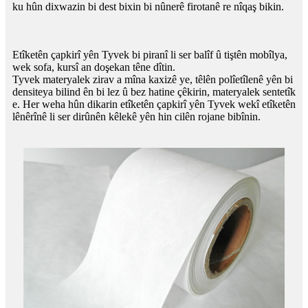
ku hûn dixwazin bi dest bixin bi nûnerê firotanê re nîqaş bikin.
Etîketên çapkirî yên Tyvek bi piranî li ser balîf û tiştên mobîlya,
wek sofa, kursî an doşekan têne dîtin.
Tyvek materyalek zirav a mîna kaxizê ye, têlên polîetîlenê yên bi
densiteya bilind ên bi lez û bez hatine çêkirin, materyalek sentetîk
e. Her weha hûn dikarin etîketên çapkirî yên Tyvek wekî etîketên
lênêrînê li ser dirûnên kêlekê yên hin cilên rojane bibînin.