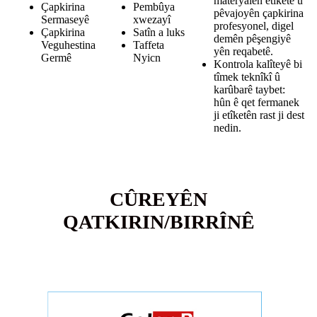
materyalên etîketê û
Çapkirina
Pembûya
pêvajoyên çapkirina
Sermaseyê
xwezayî
profesyonel, digel
Çapkirina
Satîn a luks
demên pêşengiyê
Veguhestina
Taffeta
yên reqabetê.
Germê
Nyicn
Kontrola kalîteyê bi
tîmek teknîkî û
karûbarê taybet:
hûn ê qet fermanek
ji etîketên rast ji dest
nedin.
CÛREYÊN
QATKIRIN/BIRRÎNÊ