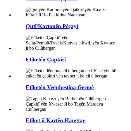
Qutî/Kartonên Pêçayî
Etîketên Çapkirî
Etîketên Veguhestina Germê
Etîket û Kartên Hangtag