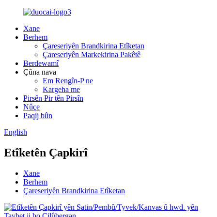
Xane
Berhem
Çareseriyên Brandkirina Etîketan
Çareseriyên Markekirina Pakêtê
Berdewamî
Çûna nava
Em Rengîn-P ne
Kargeha me
Pirsên Pir tên Pirsîn
Nûçe
Paqij bûn
English
Etîketên Çapkirî
Xane
Berhem
Çareseriyên Brandkirina Etîketan