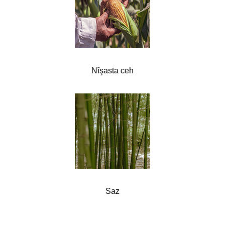
Nîşasta ceh
Saz