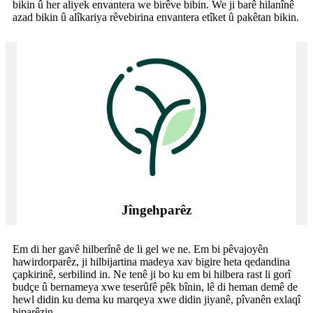
bikin û her aliyek envantera we birêve bibin. We ji barê hilanînê
azad bikin û alîkariya rêvebirina envantera etîket û pakêtan bikin.
Jîngehparêz
Em di her gavê hilberînê de li gel we ne. Em bi pêvajoyên
hawirdorparêz, ji hilbijartina madeya xav bigire heta qedandina
çapkirinê, serbilind in. Ne tenê ji bo ku em bi hilbera rast li gorî
budçe û bernameya xwe teserûfê pêk bînin, lê di heman demê de
hewl didin ku dema ku marqeya xwe didin jiyanê, pîvanên exlaqî
biparêzin.