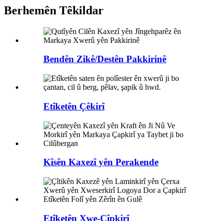
Berhemên Têkildar
Bendên Zikê/Destên Pakkirinê
Etîketên Çêkirî
Kîsên Kaxezî yên Perakende
Etîketên Xwe-Çîpkirî