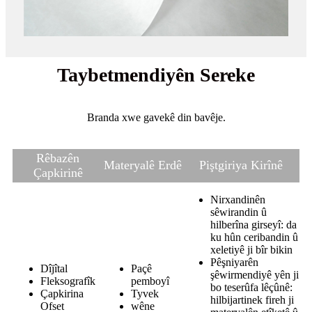
Taybetmendiyên Sereke
Branda xwe gavekê din bavêje.
Rêbazên
Materyalê Erdê
Piştgiriya Kirînê
Çapkirinê
Nirxandinên
sêwirandin û
hilberîna girseyî: da
ku hûn ceribandin û
xeletiyê ji bîr bikin
Pêşniyarên
Dîjîtal
Paçê
şêwirmendiyê yên ji
Fleksografîk
pemboyî
bo teserûfa lêçûnê:
Çapkirina
Tyvek
hilbijartinek fireh ji
Ofset
wêne