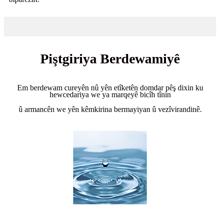
Piştgiriya Berdewamiyê
Em berdewam cureyên nû yên etîketên domdar pêş dixin ku
hewcedariya we ya marqeyê bicîh tînin
û armancên we yên kêmkirina bermayiyan û vezîvirandinê.