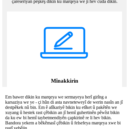
çareseriyan pêşkêş dikin ku marqeya we ji hev cuda dikin.
Mînakkirin
Em bawer dikin ku marqeya we sermayeya herî girîng a
karsaziya we ye - çi hûn di asta navneteweyî de werin nasîn an jî
destpêkek nû bin. Em ê alîkariyê bikin ku etîket û pakêtên we
xuyang û hestek rast çêbikin an jî hemî guhertinên pêwîst bikin
da ku ew bi hemî taybetmendiyên çapkirinê re li hev bikin.
Bandora yekem a bêkêmasî çêbikin û felsefeya marqeya xwe bi
rastî vebêjin.