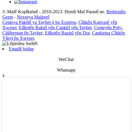
© Mafê Kopîkirinê - 2010-2023: Hemû Maf Parastî ne.
Berhemên
Germ
-
Nexşeya Malperê
Çenteya Pakêtê ya Taybet ji bo Express
,
Çîtikên Kanvasê yên
Xweser
,
Etîketên Rakirî yên Çapkirî yên Taybet
,
Çenteyên Poly-
Cilûbergan ên Taybet
,
Etîketên Bazinî yên Dor
,
Çapkirina Çîtikên
Vînyl ên Xweser
,
Emailê bişîne
WeChat
Whatsapp
x