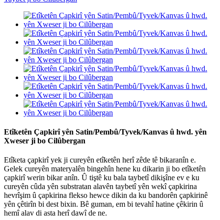
Etîketên Çapkirî yên Satin/Pembû/Tyvek/Kanvas û hwd. yên
Xweser ji bo Cilûbergan
Etîketa çapkirî yek ji cureyên etîketên herî zêde tê bikaranîn e.
Gelek cureyên materyalên bingehîn hene ku dikarin ji bo etîketên
çapkirî werin bikar anîn. Û tiştê ku bala taybetî dikişîne ev e ku
cureyên cûda yên substratan alavên taybetî yên wekî çapkirina
hevrîşim û çapkirina flekso hewce dikin da ku bandorên çapkirinê
yên çêtirîn bi dest bixin. Bê guman, em bi tevahî hatine çêkirin û
hemî alav di asta herî dawî de ne.