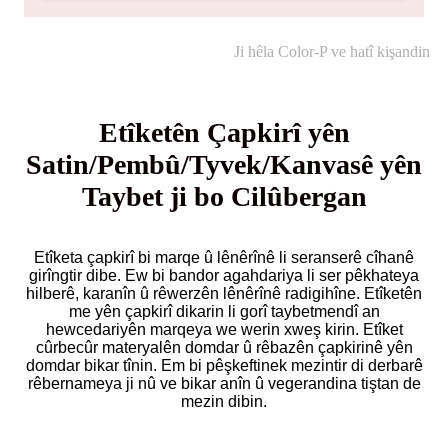
Ji hêla Color-P ve hatî kişandin
Etîketên Çapkirî yên
Satin/Pembû/Tyvek/Kanvasê yên
Taybet ji bo Cilûbergan
Etîketa çapkirî bi marqe û lênêrînê li seranserê cîhanê
girîngtir dibe. Ew bi bandor agahdariya li ser pêkhateya
hilberê, karanîn û rêwerzên lênêrînê radigihîne. Etîketên
me yên çapkirî dikarin li gorî taybetmendî an
hewcedariyên marqeya we werin xweş kirin. Etîket
cûrbecûr materyalên domdar û rêbazên çapkirinê yên
domdar bikar tînin. Em bi pêşkeftinek mezintir di derbarê
rêbernameya ji nû ve bikar anîn û vegerandina tiştan de
mezin dibin.