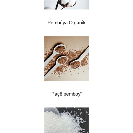
Pembûya Organîk
Paçê pemboyî