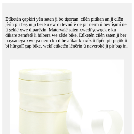
Etîketên çapkirî yên saten ji bo tîşortan, cilên pitikan an jî cilên
jêrîn pir baş in ji ber ku ew di tevnûrê de pir nerm û hevrîşimî ne
û şeklê xwe diparêzin. Materyalê saten xwedî şewqek e ku
dikare zerafetê li hilbera we zêde bike. Etîketên cilên saten ji ber
paşxaneya xwe ya nerm ku dibe alîkar ku xêz û tîpên pir piçûk û
bi hûrgulî çap bike, wekî etîketên lênêrîn û naverokê jî pir baş in.