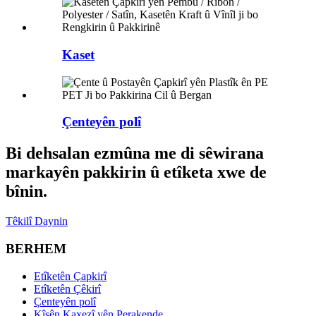
Kaset
Çenteyên polî
Bi dehsalan ezmûna me di sêwirana
markayên pakkirin û etîketa xwe de
bînin.
Têkilî Daynin
BERHEM
Etîketên Çapkirî
Etîketên Çêkirî
Çenteyên polî
Kîsên Kaxezî yên Perakende