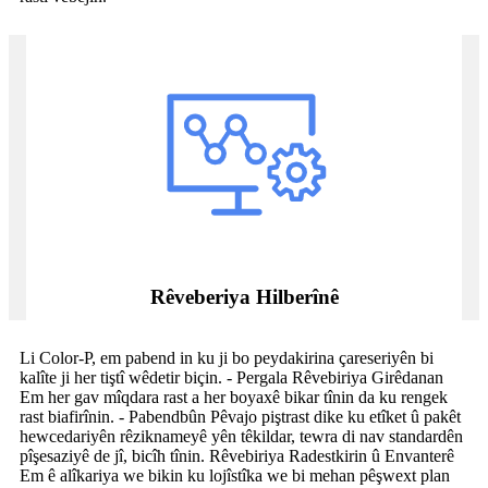
Rêveberiya Hilberînê
Li Color-P, em pabend in ku ji bo peydakirina çareseriyên bi
kalîte ji her tiştî wêdetir biçin. - Pergala Rêvebiriya Girêdanan
Em her gav mîqdara rast a her boyaxê bikar tînin da ku rengek
rast biafirînin. - Pabendbûn Pêvajo piştrast dike ku etîket û pakêt
hewcedariyên rêziknameyê yên têkildar, tewra di nav standardên
pîşesaziyê de jî, bicîh tînin. Rêvebiriya Radestkirin û Envanterê
Em ê alîkariya we bikin ku lojîstîka we bi mehan pêşwext plan