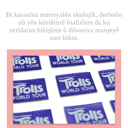
Bi karanîna materyalên ekolojîk, derfetên
nû yên kirrûbirrê biafirînin da ku
xerîdaran bikişînin û dilsoziya marqeyê
xurt bikin.