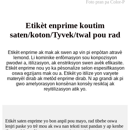
Foto pran pa Color-P
Etikèt enprime koutim
saten/koton/Tyvek/twal pou rad
Etikèt enprime ak mak ak swen ap vin pi enpòtan atravè
lemond. Li kominike enfòmasyon sou konpozisyon
pwodwi a, itilizasyon, ak enstriksyon swen avèk efikasite.
Etikèt enprime nou yo ka pèsonalize selon espesifikasyon
oswa egzijans mak ou a. Etikèt yo itilize yon varyete
materyèl dirab ak metòd enprime dirab. N ap grandi ak pi
gwo amelyorasyon konsènan konsèy resiklaj ak
reyitilizasyon atik yo.
Etikèt saten enprime yo bon anpil pou mayo, rad tibebe oswa
lenjri paske yo trè mou ak swa nan teksti tout pandan y ap kenbe