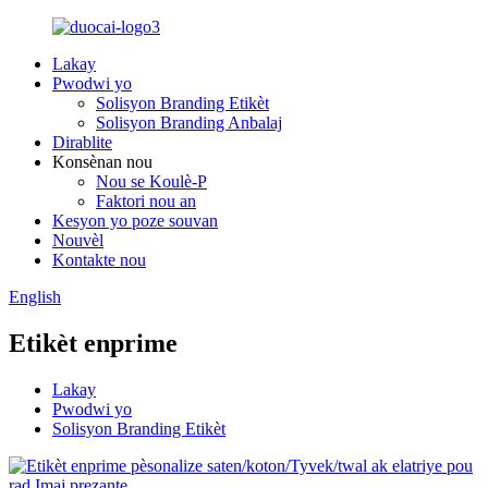
Lakay
Pwodwi yo
Solisyon Branding Etikèt
Solisyon Branding Anbalaj
Dirablite
Konsènan nou
Nou se Koulè-P
Faktori nou an
Kesyon yo poze souvan
Nouvèl
Kontakte nou
English
Etikèt enprime
Lakay
Pwodwi yo
Solisyon Branding Etikèt