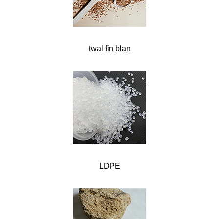
twal fin blan
LDPE