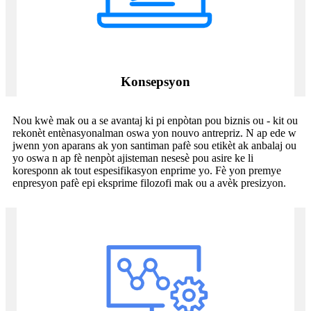
Konsepsyon
Nou kwè mak ou a se avantaj ki pi enpòtan pou biznis ou - kit ou
rekonèt entènasyonalman oswa yon nouvo antrepriz. N ap ede w
jwenn yon aparans ak yon santiman pafè sou etikèt ak anbalaj ou
yo oswa n ap fè nenpòt ajisteman nesesè pou asire ke li
koresponn ak tout espesifikasyon enprime yo. Fè yon premye
enpresyon pafè epi eksprime filozofi mak ou a avèk presizyon.