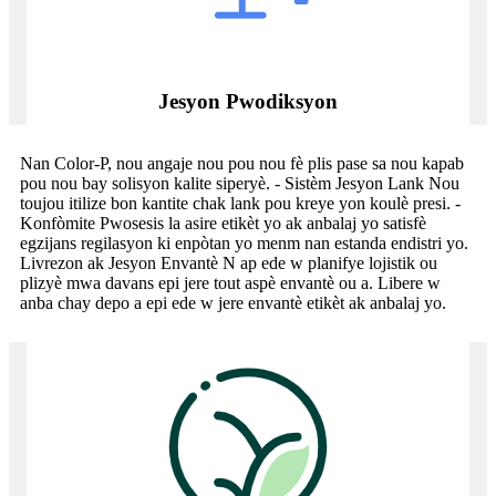
Jesyon Pwodiksyon
Nan Color-P, nou angaje nou pou nou fè plis pase sa nou kapab
pou nou bay solisyon kalite siperyè. - Sistèm Jesyon Lank Nou
toujou itilize bon kantite chak lank pou kreye yon koulè presi. -
Konfòmite Pwosesis la asire etikèt yo ak anbalaj yo satisfè
egzijans regilasyon ki enpòtan yo menm nan estanda endistri yo.
Livrezon ak Jesyon Envantè N ap ede w planifye lojistik ou
plizyè mwa davans epi jere tout aspè envantè ou a. Libere w
anba chay depo a epi ede w jere envantè etikèt ak anbalaj yo.