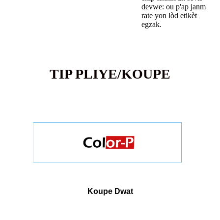
devwe: ou p'ap janm
rate yon lòd etikèt
egzak.
TIP PLIYE/KOUPE
Koupe Dwat