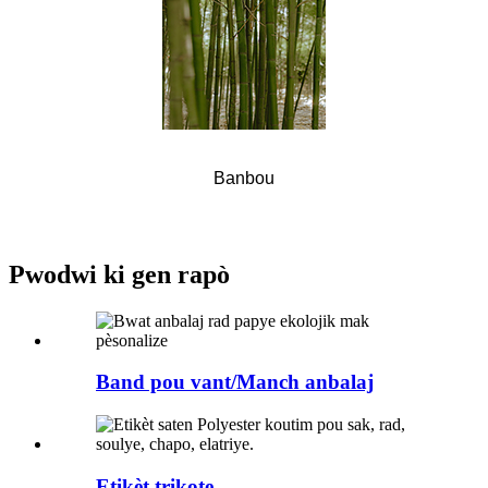
Banbou
Pwodwi ki gen rapò
Band pou vant/Manch anbalaj
Etikèt trikote