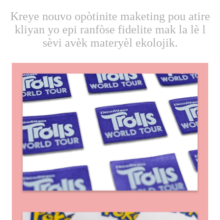
Kreye nouvo opòtinite maketing pou atire
kliyan yo epi ranfòse fidelite mak la lè l
sèvi avèk materyèl ekolojik.