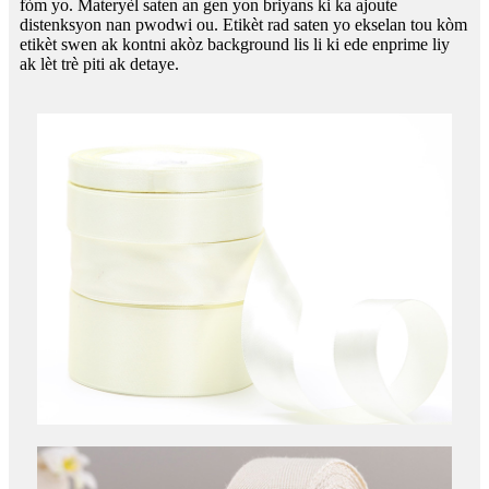
fòm yo. Materyèl saten an gen yon briyans ki ka ajoute
distenksyon nan pwodwi ou. Etikèt rad saten yo ekselan tou kòm
etikèt swen ak kontni akòz background lis li ki ede enprime liy
ak lèt ​​​​trè piti ak detaye.