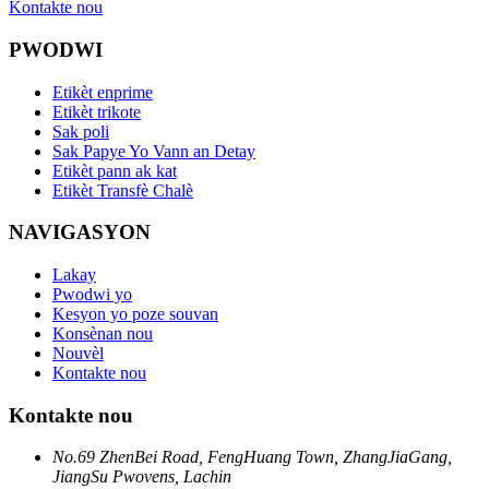
Kontakte nou
PWODWI
Etikèt enprime
Etikèt trikote
Sak poli
Sak Papye Yo Vann an Detay
Etikèt pann ak kat
Etikèt Transfè Chalè
NAVIGASYON
Lakay
Pwodwi yo
Kesyon yo poze souvan
Konsènan nou
Nouvèl
Kontakte nou
Kontakte nou
No.69 ZhenBei Road, FengHuang Town, ZhangJiaGang,
JiangSu Pwovens, Lachin