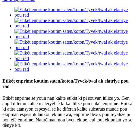
Etikèt enprime koutim saten/koton/Tyvek/twal ak elatriye pou
rad
Etikèt enprime se youn nan kalite etikèt ki pi souvan itilize yo. Gen
anpil diferan kalite materyèl tè ki ka itilize pou etikèt enprime. Epi sa
ki atire atansyon espesyal se ke diferan kalite substrats mande pou
ekipman espesifik tankou ekran swa, enprime flexo. pou reyalize pi
bon efè enprime. Natirèlman nou byen ekipe, epi tout ekipman yo se
dènye kri.