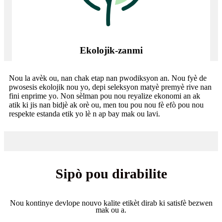
Ekolojik-zanmi
Nou la avèk ou, nan chak etap nan pwodiksyon an. Nou fyè de
pwosesis ekolojik nou yo, depi seleksyon matyè premyè rive nan
fini enprime yo. Non sèlman pou nou reyalize ekonomi an ak
atik ki jis nan bidjè ak orè ou, men tou pou nou fè efò pou nou
respekte estanda etik yo lè n ap bay mak ou lavi.
Sipò pou dirabilite
Nou kontinye devlope nouvo kalite etikèt dirab ki satisfè bezwen
mak ou a.