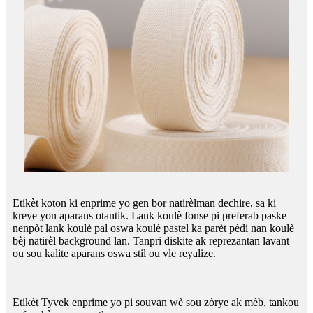
Etikèt koton ki enprime yo gen bor natirèlman dechire, sa ki
kreye yon aparans otantik. Lank koulè fonse pi preferab paske
nenpòt lank koulè pal oswa koulè pastel ka parèt pèdi nan koulè
bèj natirèl background lan. Tanpri diskite ak reprezantan lavant
ou sou kalite aparans oswa stil ou vle reyalize.
Etikèt Tyvek enprime yo pi souvan wè sou zòrye ak mèb, tankou