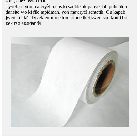
sofa, chèz oswa matla.
Tyvek se yon materyèl mens ki sanble ak papye, fib polietilèn
dansite wo ki file rapidman, yon materyèl sentetik. Ou kapab
jwenn etikèt Tyvek enprime tou kòm etikèt swen sou kouti bò
kèk rad aksidantèl.