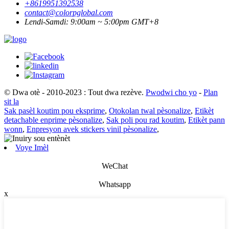
+8619951392538
contact@colorpglobal.com
Lendi-Samdi: 9:00am ~ 5:00pm GMT+8
© Dwa otè - 2010-2023 : Tout dwa rezève.
Pwodwi cho yo
-
Plan
sit la
Sak pasèl koutim pou eksprime
,
Otokolan twal pèsonalize
,
Etikèt
detachable enprime pèsonalize
,
Sak poli pou rad koutim
,
Etikèt pann
wonn
,
Enpresyon avek stickers vinil pèsonalize
,
Voye Imèl
WeChat
Whatsapp
x