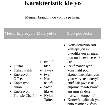
Karakteristik kle yo
Mennen branding ou yon pa pi lwen.
Metòd Enpresyon
Materyèl tè
Sipò pou Acha
Konsiderasyon sou
konsepsyon ak
pwodiksyon an mas:
pou ou ka evite esè ak
twal fin
erè a
Dijital
blan
Rekòmandasyon
Fleksografik
Tyvek
konsiltatif pou
Enpresyon
twal
ekonomize lajan: yon
Offset
Koton
gran varyete materyèl
Enpresyon
natirèl
etikèt ak pwosesis
ekran
Saten
enprime pwofesyonèl,
Enpresyon
liksye
ansanm ak delè
Transfè Chalè
Nyicn
livrezon konpetitif.
Taffeta
Kontwòl kalite ak yon
ekip teknik ak sèvis