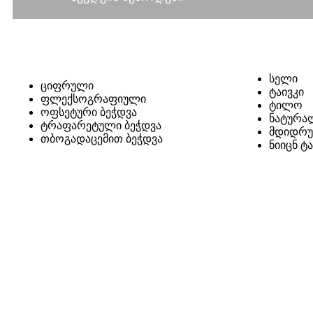
სელი
ციფრული
ტაივკი
ფლექსოგრაფიული
ტილო
ოფსეტური ბეჭდვა
ნატურა
ტრაფარეტული ბეჭდვა
მდიდრუ
თბოგადაცემით ბეჭდვა
ნიიცნ ტ