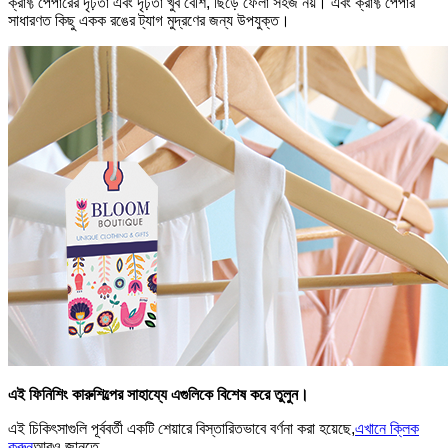
ক্রাফ্ট পেপারের দৃঢ়তা এবং দৃঢ়তা খুব বেশি, ছিঁড়ে ফেলা সহজ নয়। এবং ক্রাফ্ট পেপার
সাধারণত কিছু একক রঙের ট্যাগ মুদ্রণের জন্য উপযুক্ত।
এই ফিনিশিং কারুশিল্পের সাহায্যে এগুলিকে বিশেষ করে তুলুন।
এই চিকিৎসাগুলি পূর্ববর্তী একটি শেয়ারে বিস্তারিতভাবে বর্ণনা করা হয়েছে,
এখানে ক্লিক
করুন
আরও জানতে.