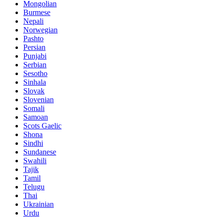
Mongolian
Burmese
Nepali
Norwegian
Pashto
Persian
Punjabi
Serbian
Sesotho
Sinhala
Slovak
Slovenian
Somali
Samoan
Scots Gaelic
Shona
Sindhi
Sundanese
Swahili
Tajik
Tamil
Telugu
Thai
Ukrainian
Urdu