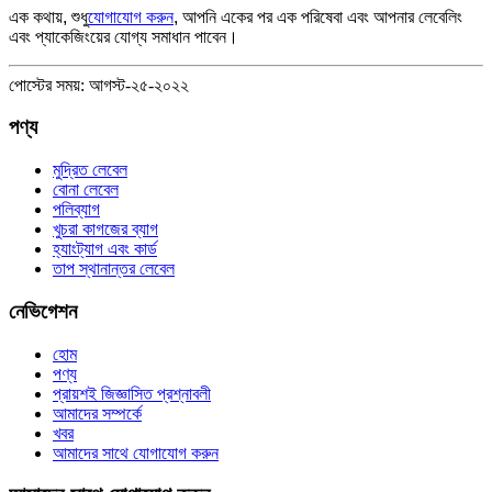
এক কথায়, শুধু
যোগাযোগ করুন
, আপনি একের পর এক পরিষেবা এবং আপনার লেবেলিং
এবং প্যাকেজিংয়ের যোগ্য সমাধান পাবেন।
পোস্টের সময়: আগস্ট-২৫-২০২২
পণ্য
মুদ্রিত লেবেল
বোনা লেবেল
পলিব্যাগ
খুচরা কাগজের ব্যাগ
হ্যাংট্যাগ এবং কার্ড
তাপ স্থানান্তর লেবেল
নেভিগেশন
হোম
পণ্য
প্রায়শই জিজ্ঞাসিত প্রশ্নাবলী
আমাদের সম্পর্কে
খবর
আমাদের সাথে যোগাযোগ করুন