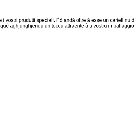
e i vostri prudutti speciali. Pò andà oltre à esse un cartellinu di
ttu què aghjunghjendu un toccu attraente à u vostru imballaggio