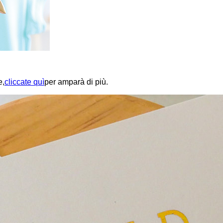
e,
cliccate quì
per amparà di più.