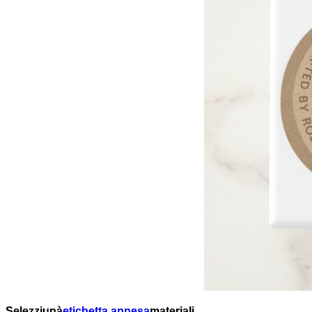
Selezziunà
etichetta appesa
materiali.