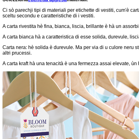
Ci sò parechji tipi di materiali per etichette di vestiti, cum'è ca
sceltu secondu e caratteristiche di i vestiti.
A carta rivestita hè fina, bianca, liscia, brillante è hà un ass
A carta bianca hà a caratteristica di esse solida, durevule, lisc
Carta nera: hè solida è durevule. Ma per via di u culore neru
altri prucessi.
A carta kraft hà una tenacità è una fermezza assai elevate, ùn