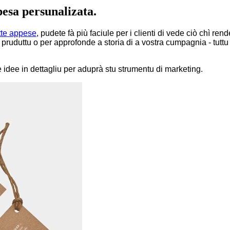
ppesa persunalizata.
tte appese
, pudete fà più faciule per i clienti di vede ciò chì rend
 un pruduttu o per approfonde a storia di a vostra cumpagnia - tu
 idee in dettagliu per aduprà stu strumentu di marketing.