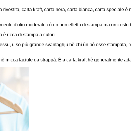
rta rivestita, carta kraft, carta nera, carta bianca, carta speciale 
orbimentu d'oliu moderatu cù un bon effettu di stampa ma un costu
ia è ricca di stampa a culori
 stessu, u so più grande svantaghju hè chì ùn pò esse stampata,
 hè micca faciule da strappà. È a carta kraft hè generalmente a