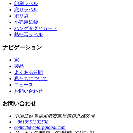
印刷ラベル
織りラベル
ポリ袋
小売用紙袋
ハングタグとカード
熱転写ラベル
ナビゲーション
家
製品
よくある質問
私たちについて
ニュース
お問い合わせ
お問い合わせ
中国江蘇省張家港市鳳皇鎮鎮北路69号
+8619951392538
contact@colorpglobal.com
月～土：午前9時～午後5時（GMT+8）