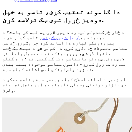
دا ګامونه تعقیب کړئ، تاسو به خپل
دودیز ځړول شوی ټګ ترلاسه کړئ.
د ځان څرګندولو لپاره د یوې لارې په لټه کې یاست؟ د
دودیز سره
ځړول شوي ټګونه
، تاسو کولی شئ د
پیرودونکو لپاره دا اسانه کړئ چې وګوري څه شی
ستاسو محصولات ځانګړي کوي. دا کولی شي د قیمت ټګ څخه
هاخوا لاړ شي، پیرودونکو ته د محصول پاملرنې
لارښوونې ښودلو یا ستاسو د شرکت کیسې ته ژوره کتلو
لپاره کارول کیږي - دا ټول ستاسو موجوده بسته بندۍ
ته زړه راښکونکي لمس اضافه کولو سره.
او زموږ د اسانه اصلاح کولو پروسې سره، تاسو ممکن د
دې بازار موندنې وسیلې کارولو په اړه مفصل نظرونه
ولرئ.