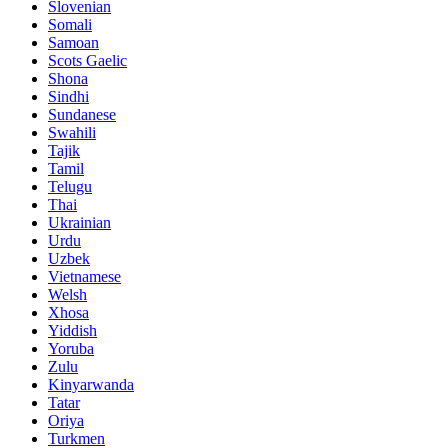
Slovenian
Somali
Samoan
Scots Gaelic
Shona
Sindhi
Sundanese
Swahili
Tajik
Tamil
Telugu
Thai
Ukrainian
Urdu
Uzbek
Vietnamese
Welsh
Xhosa
Yiddish
Yoruba
Zulu
Kinyarwanda
Tatar
Oriya
Turkmen