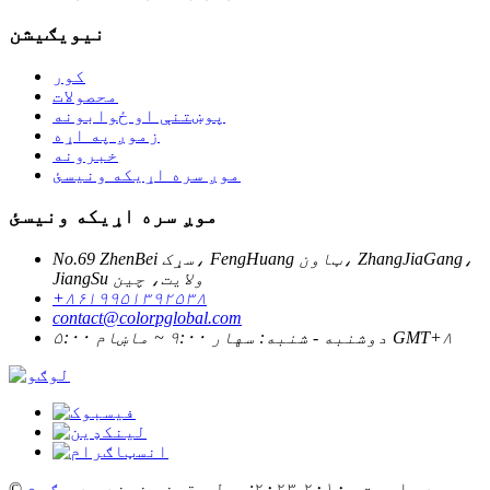
نیویګیشن
کور
محصولات
پوښتنې او ځوابونه
زموږ په اړه
خبرونه
موږ سره اړیکه ونیسئ
موږ سره اړیکه ونیسئ
No.69 ZhenBei سړک، FengHuang ټاون، ZhangJiaGang،
JiangSu ولايت، چين
+۸۶۱۹۹۵۱۳۹۲۵۳۸
contact@colorpglobal.com
دوشنبه - شنبه: سهار ۹:۰۰ ~ ماښام ۵:۰۰ GMT+۸
© د چاپ حق - ۲۰۱۰-۲۰۲۳: ټول حقونه خوندي دي.
ګرم