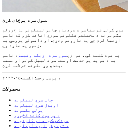
ټول سره یوځای کړئ.
موږ کولی شو ستاسو د دودیزو جامو لیبلونو یا ځړولو
ټګونو ته د مختلفو شکلونو سوري اضافه کړو که تاسو
اړتیا لرئ چې په تارونو وتړئ. او دا ټولې پروسې به
زموږ په غاړه وي.
په یوه کلمه کې، یوازې
موږ سره اړیکه ونیسئ
، تاسو
به د یو په یو خدمت او ستاسو د لیبل کولو او بسته
بندۍ وړ حلونه ترلاسه کړئ.
د پوسټ وخت: اګست-۲۵-۲۰۲۲
محصولات
چاپ شوي لیبلونه
اوبدل شوي لیبلونه
پولی بکسونه
د پرچون کاغذ کڅوړې
هېنګ ټګونه او کارتونه
د تودوخې لیږد لیبلونه