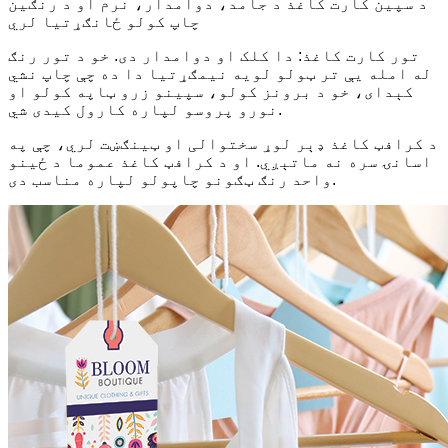
د سپین کارت کاغذ د جامد، دوامدار، نرم او د رنګین
چاپ کولو ځانګړتیا لري
تور کارت کاغذ: دا کلک او دوامدار دی. خو د تور رنګ
له امله یې تر ټولو لویه نیمګړتیا دا ده چې چاپ نشي
کېدای، خو د برونز کولو، سپینو زرو ټاپه کولو او
نورو پروسو لپاره کارول کیدی شي.
د کرافټ کاغذ ډېر لوړ سختوالی او ټینګښت لري، چې په
اسانۍ سره نه ماتېږي. او د کرافټ کاغذ عموما د ځینو
واحد رنګ ټګونو چاپولو لپاره مناسب دی.