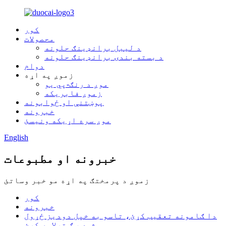
کور
محصولات
د لیبل برانډینګ حلونه
د بسته بندۍ برانډینګ حلونه
دوام
زموږ په اړه
موږ د رنګ-پي یو
زموږ فابریکه
پوښتنې او ځوابونه
خبرونه
موږ سره اړیکه ونیسئ
English
خبرونه او مطبوعات
زموږ د پرمختګ په اړه مو خبر وساتئ
کور
خبرونه
دا ګامونه تعقیب کړئ، تاسو به خپل دودیز ځړول
شوی ټګ ترلاسه کړئ.