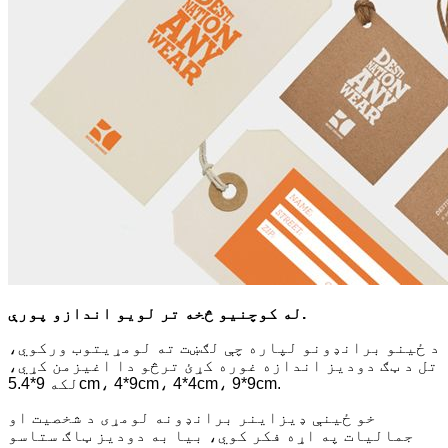
له کوچنیو څخه تر لویو اندازو پورې.
د ځینو برانډونو لپاره چې لګښت ته لومړیتوب ورکوي،
تل د ټګ دودیز اندازه غوره کړئ ترڅو دا اغیزمن کړي،
لکه 9*5.4cm، 4*9cm، 4*4cm، 9*9cm.
خو ځینې ډیزاینر برانډونه لومړی د شخصیت او
جمالیات په اړه فکر کوي، بیا به دودیز ټاګ ستاسو