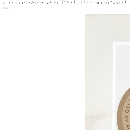
لومړیتوب وي. اندازه او شکل په خپله خوښه غوره کیدی
شي.