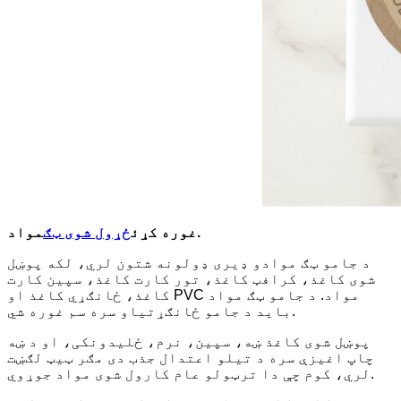
مواد.
غوره کړئ
ځړول شوی ټګ
د جامو ټګ موادو ډیری ډولونه شتون لري، لکه پوښل
شوی کاغذ، کرافټ کاغذ، تور کارت کاغذ، سپین کارت
کاغذ، ځانګړي کاغذ او PVC مواد. د جامو ټګ مواد
باید د جامو ځانګړتیاو سره سم غوره شي.
پوښل شوی کاغذ ښه، سپین، نرم، ځلیدونکی، او د ښه
چاپ اغیزې سره د تیلو اعتدال جذب دی مګر ټیټ لګښت
لري، کوم چې دا ترټولو عام کارول شوی مواد جوړوي.