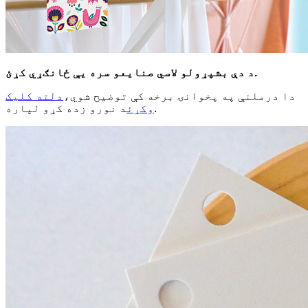
د دې بشپړولو لاسي صنایعو سره یې ځانګړي کړئ.
دا درملنې په پخوانۍ برخه کې توضیح شوي،
دلته کلیک
د نورو زده کړو لپاره.
وکړئ