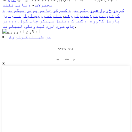
محصولات
-
د سایټ نقشه
ګردي ځړول شوي ټګونه
,
د ګمرکي جامو پولی بیگونه
,
د
کینوس دودیز سټیکرونه
,
د ایکسپریس لپاره دودیز
پارسل کڅوړه
,
د ګمرک وینیل سټیکر چاپ کول
,
دودیز
,
چاپ شوي لرې کیدونکي لیبلونه
برېښنالیک ولېږئ
وی چیټ
واټس اپ
x