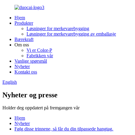
Hjem
Produkter
Løsninger for merkevarebygging
Løsninger for merkevarebygging av emballasje
Bærekraft
Om oss
Vi er Color-P
Fabrikken vår
Vanlige spørsmål
Nyheter
Kontakt oss
English
Nyheter og presse
Holder deg oppdatert på fremgangen vår
Hjem
Nyheter
Følg disse trinnene, så får du din tilpassede hangtag.