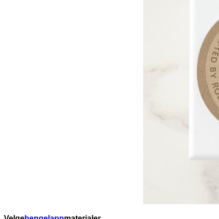
Velge
hengelapp
materialer.