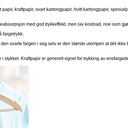
 papir, kraftpapir, svart kartongpapir, hvitt kartongpapir, spesi
oljeabsorpsjon med god trykkeffekt, men lav kostnad, noe som gjør 
å fargetrykk.
v den svarte fargen i seg selv er den største ulempen at det ikke
e i stykker. Kraftpapir er generelt egnet for trykking av ensfargede