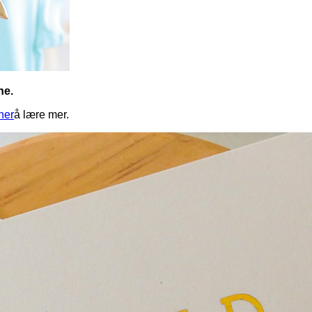
ne.
 her
å lære mer.