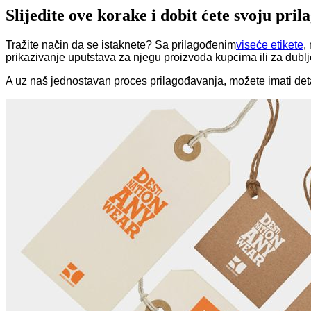
Slijedite ove korake i dobit ćete svoju pri
Tražite način da se istaknete? Sa prilagođenim
viseće etikete
,
prikazivanje uputstava za njegu proizvoda kupcima ili za dubl
A uz naš jednostavan proces prilagođavanja, možete imati deta