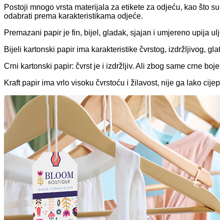
Postoji mnogo vrsta materijala za etikete za odjeću, kao što su p
odabrati prema karakteristikama odjeće.
Premazani papir je fin, bijel, gladak, sjajan i umjereno upija 
Bijeli kartonski papir ima karakteristike čvrstog, izdržljivog, gl
Crni kartonski papir: čvrst je i izdržljiv. Ali zbog same crne bo
Kraft papir ima vrlo visoku čvrstoću i žilavost, nije ga lako ci