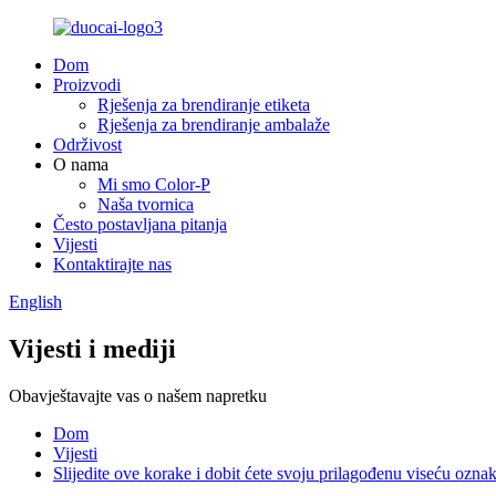
Dom
Proizvodi
Rješenja za brendiranje etiketa
Rješenja za brendiranje ambalaže
Održivost
O nama
Mi smo Color-P
Naša tvornica
Često postavljana pitanja
Vijesti
Kontaktirajte nas
English
Vijesti i mediji
Obavještavajte vas o našem napretku
Dom
Vijesti
Slijedite ove korake i dobit ćete svoju prilagođenu viseću ozna