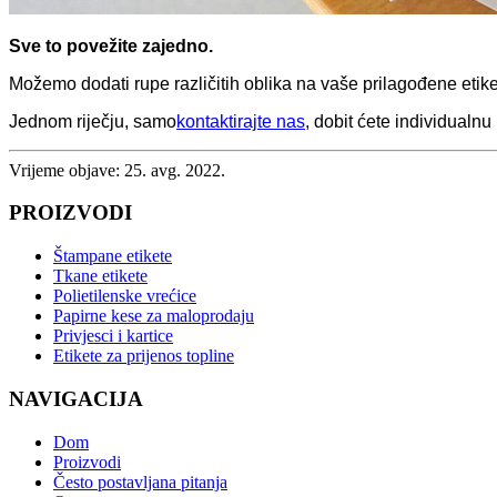
Sve to povežite zajedno.
Možemo dodati rupe različitih oblika na vaše prilagođene etikete
Jednom riječju, samo
kontaktirajte nas
, dobit ćete individualnu
Vrijeme objave: 25. avg. 2022.
PROIZVODI
Štampane etikete
Tkane etikete
Polietilenske vrećice
Papirne kese za maloprodaju
Privjesci i kartice
Etikete za prijenos topline
NAVIGACIJA
Dom
Proizvodi
Često postavljana pitanja