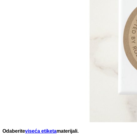
Odaberite
viseća etiketa
materijali.