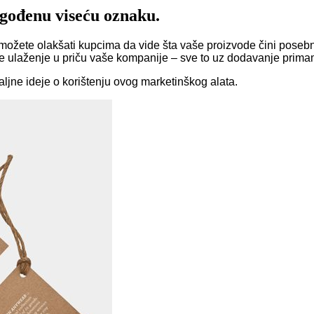
lagođenu viseću oznaku.
 možete olakšati kupcima da vide šta vaše proizvode čini posebni
je ulaženje u priču vaše kompanije – sve to uz dodavanje prima
ljne ideje o korištenju ovog marketinškog alata.