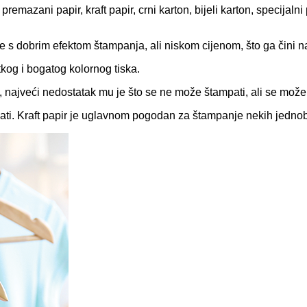
remazani papir, kraft papir, crni karton, bijeli karton, specijalni
ulje s dobrim efektom štampanja, ali niskom cijenom, što ga čini 
atkog i bogatog kolornog tiska.
je, najveći nedostatak mu je što se ne može štampati, ali se može 
jepati. Kraft papir je uglavnom pogodan za štampanje nekih jednob