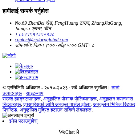
हामीलाई सम्पर्क गर्नुहोस
No.69 ZhenBei रोड, FengHuang टाउन, ZhangJiaGang,
Jiangsu प्रान्त, चीन
+८६१९९५१३९२५३८
contact@colorpglobal.com
सोम-शनि: बिहान ९:००~साँझ ५:०० GMT+८
© प्रतिलिपि अधिकार - २०१०-२०२३ : सबै अधिकार सुरक्षित।
तातो
उत्पादनहरू
-
साइटम्याप
राउन्ड ह्याङ्गट्यागहरू
,
अनुकूलित पोशाक पोलिब्यागहरू
,
अनुकूलन क्यानभास
स्टिकरहरू
,
एक्सप्रेसको लागि अनुकूल पार्सल झोला
,
अनुकूलन भिनिल स्टिकर
प्रिन्टिङ
,
अनुकूलित मुद्रित हटाउन सकिने लेबलहरू
,
इमेल पठाउनुहोस्
WeChat ले