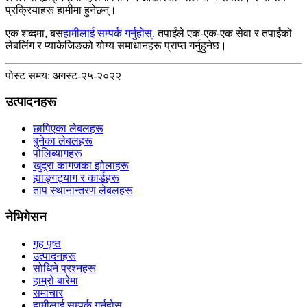
प्रक्रियाहरू हामीमा हुनेछन्।
एक शब्दमा, बस
हामीलाई सम्पर्क गर्नुहोस्
, तपाईंले एक-एक-एक सेवा र तपाईंको
लेबलिंग र प्याकेजिङको योग्य समाधानहरू प्राप्त गर्नुहुनेछ।
पोस्ट समय: अगस्ट-२५-२०२२
उत्पादनहरू
छापिएका लेबलहरू
बुनेका लेबलहरू
पोलिब्यागहरू
खुद्रा कागजका झोलाहरू
ह्याङ्गट्याग र कार्डहरू
ताप स्थानान्तरण लेबलहरू
नेभिगेसन
गृह पृष्ठ
उत्पादनहरू
सोधिने प्रश्नहरू
हाम्रो बारेमा
समाचार
हामीलाई सम्पर्क गर्नुहोस