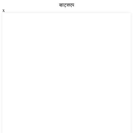
व्हाट्सएप
x