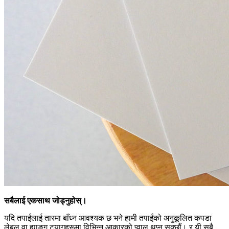
सबैलाई एकसाथ जोड्नुहोस्।
यदि तपाईंलाई तारमा बाँध्न आवश्यक छ भने हामी तपाईंको अनुकूलित कपडा
लेबल वा ह्याङ्ग ट्यागहरूमा विभिन्न आकारको प्वाल थप्न सक्छौं। र यी सबै