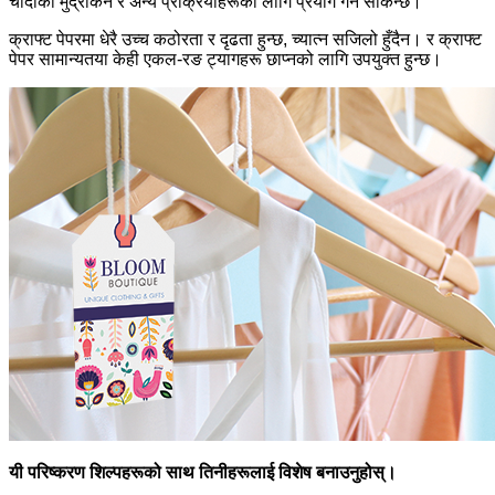
चाँदीको मुद्रांकन र अन्य प्रक्रियाहरूको लागि प्रयोग गर्न सकिन्छ।
क्राफ्ट पेपरमा धेरै उच्च कठोरता र दृढता हुन्छ, च्यात्न सजिलो हुँदैन। र क्राफ्ट
पेपर सामान्यतया केही एकल-रङ ट्यागहरू छाप्नको लागि उपयुक्त हुन्छ।
यी परिष्करण शिल्पहरूको साथ तिनीहरूलाई विशेष बनाउनुहोस्।