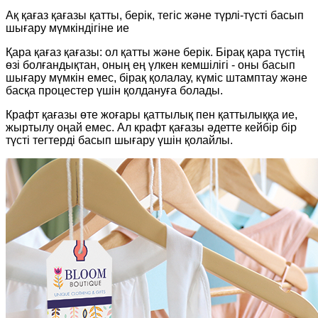
Ақ қағаз қағазы қатты, берік, тегіс және түрлі-түсті басып
шығару мүмкіндігіне ие
Қара қағаз қағазы: ол қатты және берік. Бірақ қара түстің
өзі болғандықтан, оның ең үлкен кемшілігі - оны басып
шығару мүмкін емес, бірақ қолалау, күміс штамптау және
басқа процестер үшін қолдануға болады.
Крафт қағазы өте жоғары қаттылық пен қаттылыққа ие,
жыртылу оңай емес. Ал крафт қағазы әдетте кейбір бір
түсті тегтерді басып шығару үшін қолайлы.