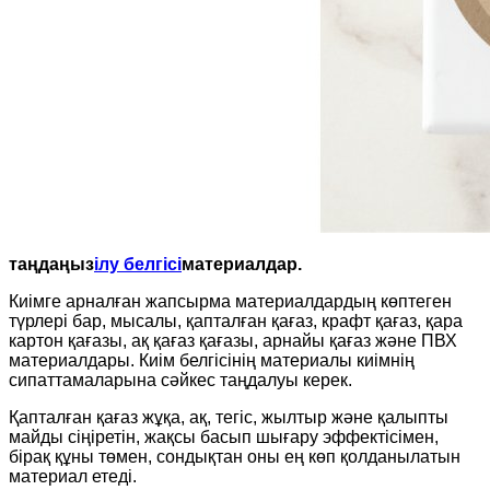
таңдаңыз
ілу белгісі
материалдар.
Киімге арналған жапсырма материалдардың көптеген
түрлері бар, мысалы, қапталған қағаз, крафт қағаз, қара
картон қағазы, ақ қағаз қағазы, арнайы қағаз және ПВХ
материалдары. Киім белгісінің материалы киімнің
сипаттамаларына сәйкес таңдалуы керек.
Қапталған қағаз жұқа, ақ, тегіс, жылтыр және қалыпты
майды сіңіретін, жақсы басып шығару эффектісімен,
бірақ құны төмен, сондықтан оны ең көп қолданылатын
материал етеді.