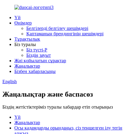
Үй
Өнімдер
Белгілерді белгілеу шешімдері
Қаптаманың брендингінің шешімдері
Тұрақтылық
Біз туралы
Біз түсті-P
Біздің зауыт
Жиі қойылатын сұрақтар
Жаңалықтар
Бізбен хабарласыңы
English
Жаңалықтар және баспасөз
Біздің жетістіктеріміз туралы хабардар етіп отырыңыз
Үй
Жаңалықтар
Осы қадамдарды орындаңыз, сіз теңшелген ілу тегін
аласыз.