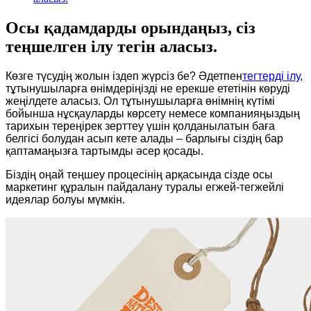
Осы қадамдарды орындаңыз, сіз
теңшелген ілу тегін аласыз.
Көзге түсудің жолын іздеп жүрсіз бе? Әдетпен
тегтерді ілу
,
тұтынушыларға өнімдеріңізді не ерекше ететінін көруді
жеңілдете аласыз. Ол тұтынушыларға өнімнің күтімі
бойынша нұсқауларды көрсету немесе компанияңыздың
тарихын тереңірек зерттеу үшін қолданылатын баға
белгісі болудан асып кете алады – барлығы сіздің бар
қаптамаңызға тартымды әсер қосады.
Біздің оңай теңшеу процесінің арқасында сізде осы
маркетинг құралын пайдалану туралы егжей-тегжейлі
идеялар болуы мүмкін.