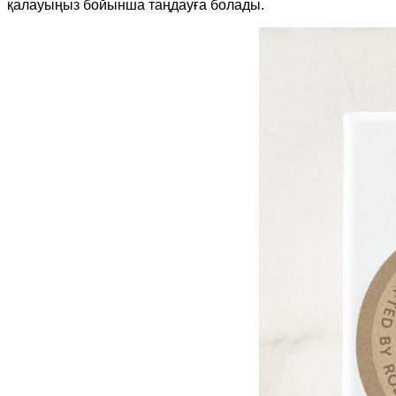
қалауыңыз бойынша таңдауға болады.