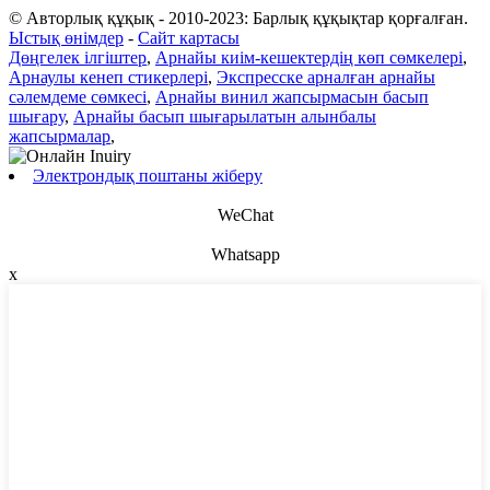
© Авторлық құқық - 2010-2023: Барлық құқықтар қорғалған.
Ыстық өнімдер
-
Сайт картасы
Дөңгелек ілгіштер
,
Арнайы киім-кешектердің көп сөмкелері
,
Арнаулы кенеп стикерлері
,
Экспресске арналған арнайы
сәлемдеме сөмкесі
,
Арнайы винил жапсырмасын басып
шығару
,
Арнайы басып шығарылатын алынбалы
жапсырмалар
,
Электрондық поштаны жіберу
WeChat
Whatsapp
x