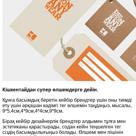
Кішкентайдан супер өлшемдерге дейін.
Құнға басымдық беретін кейбір брендтер үшін оны тиімді
ету үшін әрқашан кәдімгі тег өлшемін таңдаңыз, мысалы,
9*5,4см,4*9см,4*4см,9*9см.
Бірақ кейбір дизайнерлік брендтер алдымен тұлға мен
эстетиканы қарастырады, содан кейін теңшелген тег
сіздің басымдылығыңыз болады. Өлшемі мен пішінін