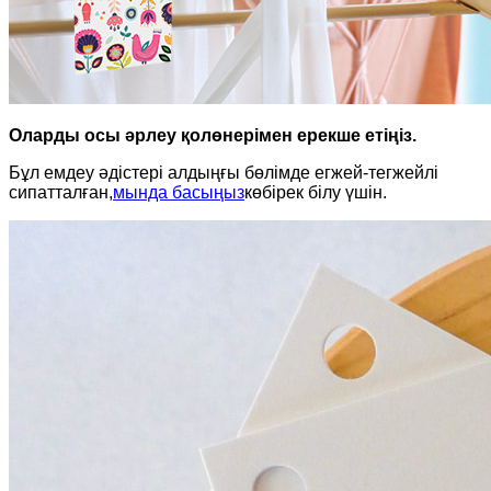
Оларды осы әрлеу қолөнерімен ерекше етіңіз.
Бұл емдеу әдістері алдыңғы бөлімде егжей-тегжейлі
сипатталған,
мында басыңыз
көбірек білу үшін.