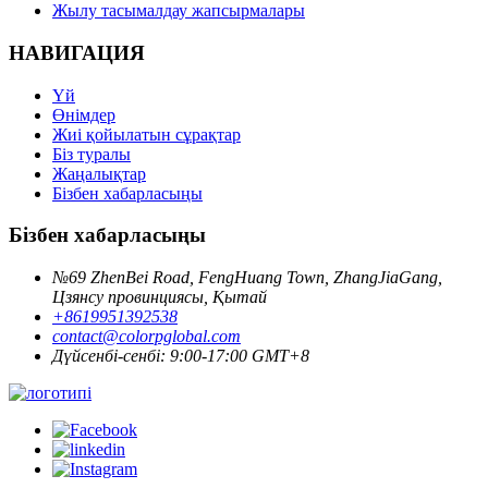
Жылу тасымалдау жапсырмалары
НАВИГАЦИЯ
Үй
Өнімдер
Жиі қойылатын сұрақтар
Біз туралы
Жаңалықтар
Бізбен хабарласыңы
Бізбен хабарласыңы
№69 ZhenBei Road, FengHuang Town, ZhangJiaGang,
Цзянсу провинциясы, Қытай
+8619951392538
contact@colorpglobal.com
Дүйсенбі-сенбі: 9:00-17:00 GMT+8