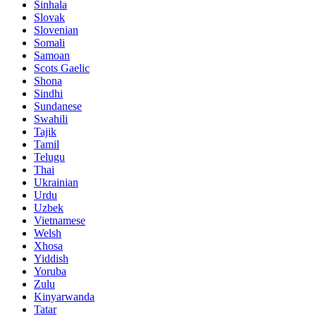
Sinhala
Slovak
Slovenian
Somali
Samoan
Scots Gaelic
Shona
Sindhi
Sundanese
Swahili
Tajik
Tamil
Telugu
Thai
Ukrainian
Urdu
Uzbek
Vietnamese
Welsh
Xhosa
Yiddish
Yoruba
Zulu
Kinyarwanda
Tatar