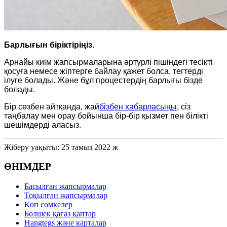
Барлығын біріктіріңіз.
Арнайы киім жапсырмаларына әртүрлі пішіндегі тесікті
қосуға немесе жіптерге байлау қажет болса, тегтерді
ілуге ​​болады. Және бұл процестердің барлығы бізде
болады.
Бір сөзбен айтқанда, жай
бізбен хабарласыңы
, сіз
таңбалау мен орау бойынша бір-бір қызмет пен білікті
шешімдерді аласыз.
Жіберу уақыты: 25 тамыз 2022 ж
ӨНІМДЕР
Басылған жапсырмалар
Тоқылған жапсырмалар
Көп сөмкелер
Бөлшек қағаз қаптар
Hangtegs және карталар