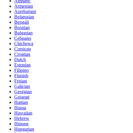
Amharic
Armenian
Azerbaijani
Belarusian
Bengali
Bosnian
Bulgarian
Cebuano
Chichewa
Corsican
Croatian
Dutch
Estonian
Filipino
Finnish
Frisian
Galician
Georgian
Gujarati
Haitian
Hausa
Hawaiian
Hebrew
Hmong
Hungarian