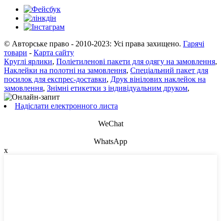
© Авторське право - 2010-2023: Усі права захищено.
Гарячі
товари
-
Карта сайту
Круглі ярлики
,
Поліетиленові пакети для одягу на замовлення
,
Наклейки на полотні на замовлення
,
Спеціальний пакет для
посилок для експрес-доставки
,
Друк вінілових наклейок на
замовлення
,
Знімні етикетки з індивідуальним друком
,
Надіслати електронного листа
WeChat
WhatsApp
x