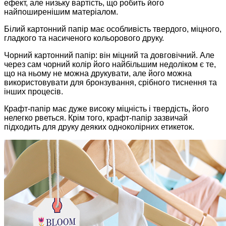
ефект, але низьку вартість, що робить його
найпоширенішим матеріалом.
Білий картонний папір має особливість твердого, міцного,
гладкого та насиченого кольорового друку.
Чорний картонний папір: він міцний та довговічний. Але
через сам чорний колір його найбільшим недоліком є ​​те,
що на ньому не можна друкувати, але його можна
використовувати для бронзування, срібного тиснення та
інших процесів.
Крафт-папір має дуже високу міцність і твердість, його
нелегко рветься. Крім того, крафт-папір зазвичай
підходить для друку деяких одноколірних етикеток.