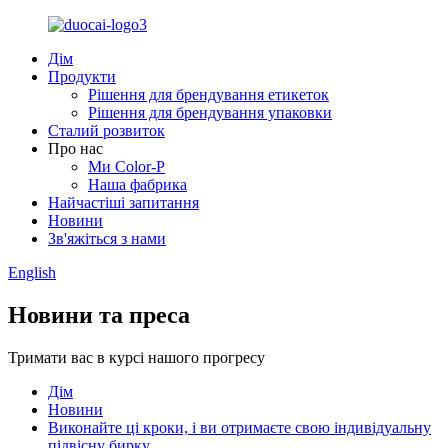
Дім
Продукти
Рішення для брендування етикеток
Рішення для брендування упаковки
Сталий розвиток
Про нас
Ми Color-P
Наша фабрика
Найчастіші запитання
Новини
Зв'яжіться з нами
English
Новини та преса
Тримати вас в курсі нашого прогресу
Дім
Новини
Виконайте ці кроки, і ви отримаєте свою індивідуальну
підвісну бирку.