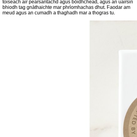
toiseach air pearsantachd agus bòidhchead, agus an uairsin
bhiodh tag gnàthaichte mar phrìomhachas dhut. Faodar am
meud agus an cumadh a thaghadh mar a thogras tu.