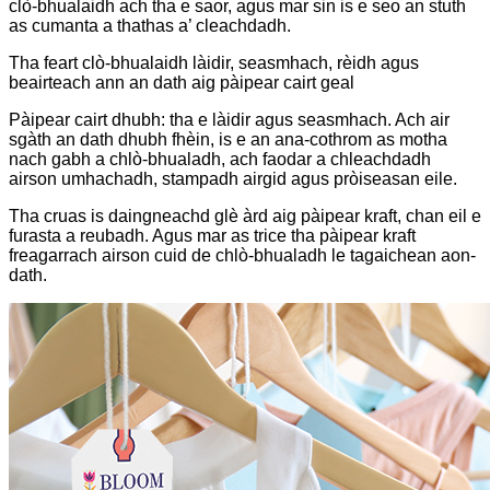
clò-bhualaidh ach tha e saor, agus mar sin is e seo an stuth
as cumanta a thathas a’ cleachdadh.
Tha feart clò-bhualaidh làidir, seasmhach, rèidh agus
beairteach ann an dath aig pàipear cairt geal
Pàipear cairt dhubh: tha e làidir agus seasmhach. Ach air
sgàth an dath dhubh fhèin, is e an ana-cothrom as motha
nach gabh a chlò-bhualadh, ach faodar a chleachdadh
airson umhachadh, stampadh airgid agus pròiseasan eile.
Tha cruas is daingneachd glè àrd aig pàipear kraft, chan eil e
furasta a reubadh. Agus mar as trice tha pàipear kraft
freagarrach airson cuid de chlò-bhualadh le tagaichean aon-
dath.