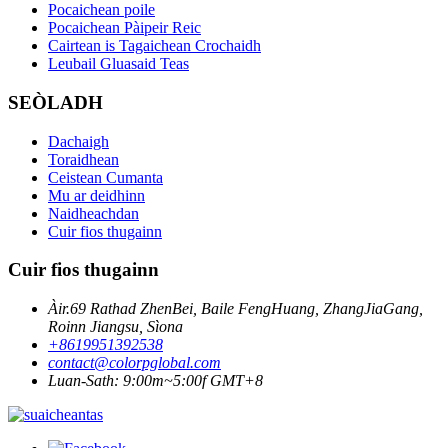
Pocaichean poile
Pocaichean Pàipeir Reic
Cairtean is Tagaichean Crochaidh
Leubail Gluasaid Teas
SEÒLADH
Dachaigh
Toraidhean
Ceistean Cumanta
Mu ar deidhinn
Naidheachdan
Cuir fios thugainn
Cuir fios thugainn
Àir.69 Rathad ZhenBei, Baile FengHuang, ZhangJiaGang,
Roinn Jiangsu, Sìona
+8619951392538
contact@colorpglobal.com
Luan-Sath: 9:00m~5:00f GMT+8