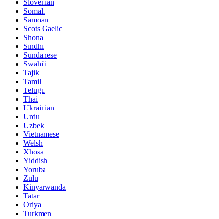
Slovenian
Somali
Samoan
Scots Gaelic
Shona
Sindhi
Sundanese
Swahili
Tajik
Tamil
Telugu
Thai
Ukrainian
Urdu
Uzbek
Vietnamese
Welsh
Xhosa
Yiddish
Yoruba
Zulu
Kinyarwanda
Tatar
Oriya
Turkmen