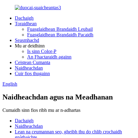
Dachaigh
Toraidhean
Fuasglaidhean Brandaidh Leubail
Fuasglaidhean Brandaidh Pacaidh
Seasmhachd
Mu ar deidhinn
Is sinn Color-P
An Fhactaraidh againn
Ceistean Cumanta
Naidheachdan
Cuir fios thugainn
English
Naidheachdan agus na Meadhanan
Cumaidh sinn fios ribh mu ar n-adhartas
Dachaigh
Naidheachdan
Lean na ceumannan seo, gheibh thu do chlib crochaidh
gnàthaichte.