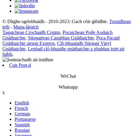
© Dlighe-sgrìobhaidh - 2010-2023: Gach còir glèidhte.
Toraidhean
teth
-
Mapa-làraich
Tagaichean Crochaidh Cruinn
,
Pocaichean Poile Aodaich
Gnàthaichte
,
Stiogairean Canabhas Gnàthaichte
,
Poca Pacaid
Gnàthaichte airson Express
,
Clò-bhualadh Stiogair Vinyl
Gnàthaichte
,
Leubail clò-bhuailte gnàthaichte a ghabhas toirt air
falbh
,
Cuir Post-d
WeChat
Whatsapp
x
English
French
German
Portuguese
Spanish
Russian
Japanese