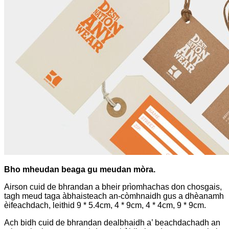
Bho mheudan beaga gu meudan mòra.
Airson cuid de bhrandan a bheir prìomhachas don chosgais,
tagh meud taga àbhaisteach an-còmhnaidh gus a dhèanamh
èifeachdach, leithid 9 * 5.4cm, 4 * 9cm, 4 * 4cm, 9 * 9cm.
Ach bidh cuid de bhrandan dealbhaidh a’ beachdachadh an