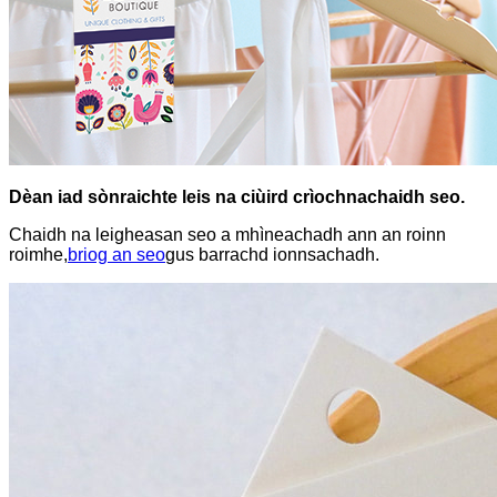
Dèan iad sònraichte leis na ciùird crìochnachaidh seo.
Chaidh na leigheasan seo a mhìneachadh ann an roinn
roimhe,
briog an seo
gus barrachd ionnsachadh.