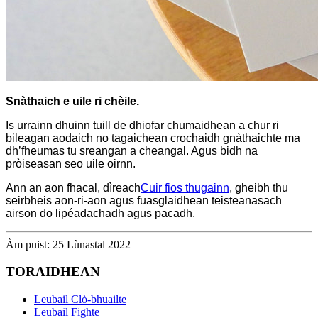
Snàthaich e uile ri chèile.
Is urrainn dhuinn tuill de dhiofar chumaidhean a chur ri
bileagan aodaich no tagaichean crochaidh gnàthaichte ma
dh’fheumas tu sreangan a cheangal. Agus bidh na
pròiseasan seo uile oirnn.
Ann an aon fhacal, dìreach
Cuir fios thugainn
, gheibh thu
seirbheis aon-ri-aon agus fuasglaidhean teisteanasach
airson do lipéadachadh agus pacadh.
Àm puist: 25 Lùnastal 2022
TORAIDHEAN
Leubail Clò-bhuailte
Leubail Fighte