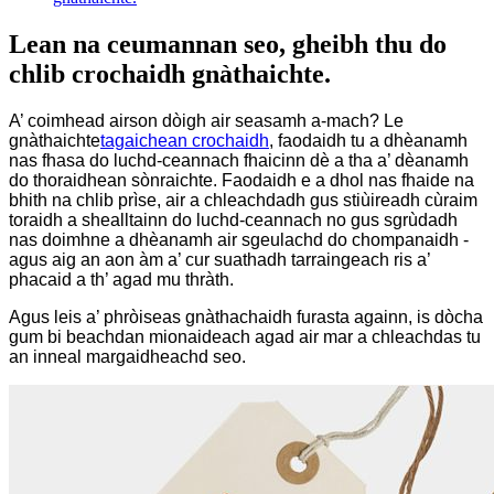
Lean na ceumannan seo, gheibh thu do
chlib crochaidh gnàthaichte.
A’ coimhead airson dòigh air seasamh a-mach? Le
gnàthaichte
tagaichean crochaidh
, faodaidh tu a dhèanamh
nas fhasa do luchd-ceannach fhaicinn dè a tha a’ dèanamh
do thoraidhean sònraichte. Faodaidh e a dhol nas fhaide na
bhith na chlib prìse, air a chleachdadh gus stiùireadh cùraim
toraidh a shealltainn do luchd-ceannach no gus sgrùdadh
nas doimhne a dhèanamh air sgeulachd do chompanaidh -
agus aig an aon àm a’ cur suathadh tarraingeach ris a’
phacaid a th’ agad mu thràth.
Agus leis a’ phròiseas gnàthachaidh furasta againn, is dòcha
gum bi beachdan mionaideach agad air mar a chleachdas tu
an inneal margaidheachd seo.