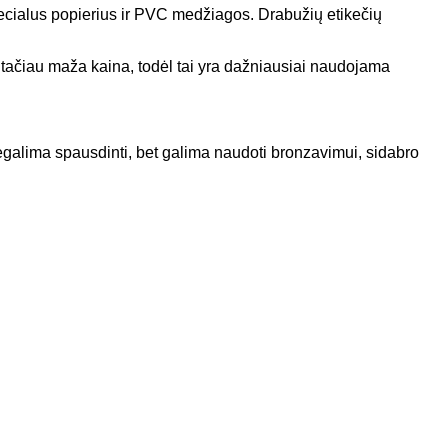
specialus popierius ir PVC medžiagos. Drabužių etikečių
u, tačiau maža kaina, todėl tai yra dažniausiai naudojama
 negalima spausdinti, bet galima naudoti bronzavimui, sidabro