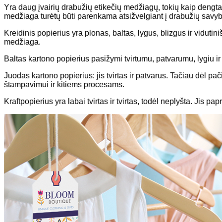
Yra daug įvairių drabužių etikečių medžiagų, tokių kaip dengta
medžiaga turėtų būti parenkama atsižvelgiant į drabužių savy
Kreidinis popierius yra plonas, baltas, lygus, blizgus ir vidut
medžiaga.
Baltas kartono popierius pasižymi tvirtumu, patvarumu, lygiu i
Juodas kartono popierius: jis tvirtas ir patvarus. Tačiau dėl p
štampavimui ir kitiems procesams.
Kraftpopierius yra labai tvirtas ir tvirtas, todėl neplyšta. Jis 