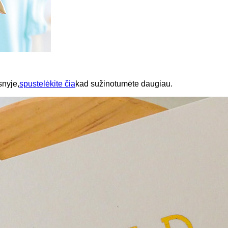
snyje,
spustelėkite čia
kad sužinotumėte daugiau.