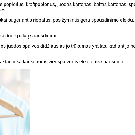
s popierius, kraftpopierius, juodas kartonas, baltas kartonas, 
bes.
iniškai sugeriantis riebalus, pasižymintis geru spausdinimo efekt
r sodriu spalvų spausdinimu
ačios juodos spalvos didžiausias jo trūkumas yra tas, kad ant jo
paprastai tinka kai kurioms vienspalvėms etiketėms spausdinti.