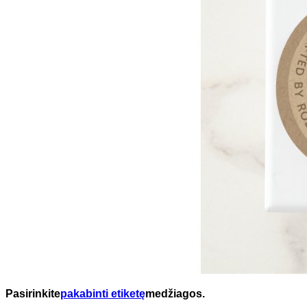
Pasirinkite
pakabinti etiketę
medžiagos.