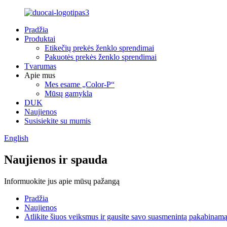
Pradžia
Produktai
Etikečių prekės ženklo sprendimai
Pakuotės prekės ženklo sprendimai
Tvarumas
Apie mus
Mes esame „Color-P“
Mūsų gamykla
DUK
Naujienos
Susisiekite su mumis
English
Naujienos ir spauda
Informuokite jus apie mūsų pažangą
Pradžia
Naujienos
Atlikite šiuos veiksmus ir gausite savo suasmenintą pakabinamą 