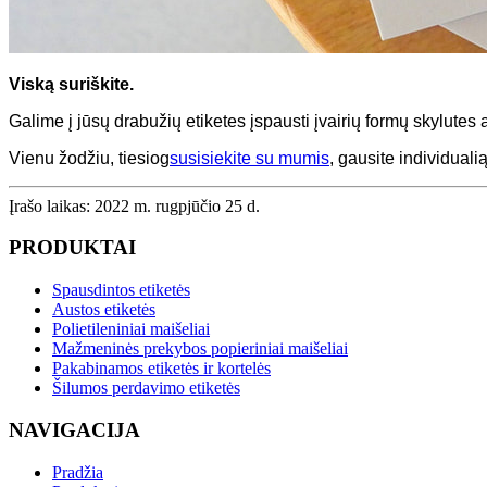
Viską suriškite.
Galime į jūsų drabužių etiketes įspausti įvairių formų skylutes a
Vienu žodžiu, tiesiog
susisiekite su mumis
, gausite individual
Įrašo laikas: 2022 m. rugpjūčio 25 d.
PRODUKTAI
Spausdintos etiketės
Austos etiketės
Polietileniniai maišeliai
Mažmeninės prekybos popieriniai maišeliai
Pakabinamos etiketės ir kortelės
Šilumos perdavimo etiketės
NAVIGACIJA
Pradžia