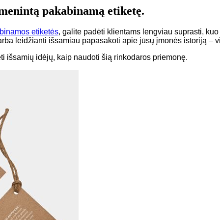
asmenintą pakabinamą etiketę.
binamos etiketės
, galite padėti klientams lengviau suprasti, kuo j
 arba leidžianti išsamiau papasakoti apie jūsų įmonės istoriją – 
i išsamių idėjų, kaip naudoti šią rinkodaros priemonę.