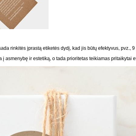
a rinkitės įprastą etiketės dydį, kad jis būtų efektyvus, pvz., 9 
 į asmenybę ir estetiką, o tada prioritetas teikiamas pritaikytai e