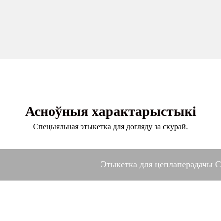
Асноўныя характарыстыкі
Спецыяльная этыкетка для догляду за скурай.
Этыкетка для цеплаперадачы Co