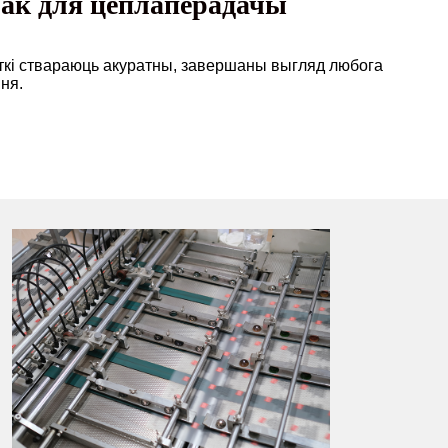
ірак для цеплаперадачы
кеткі ствараюць акуратны, завершаны выгляд любога
ня.