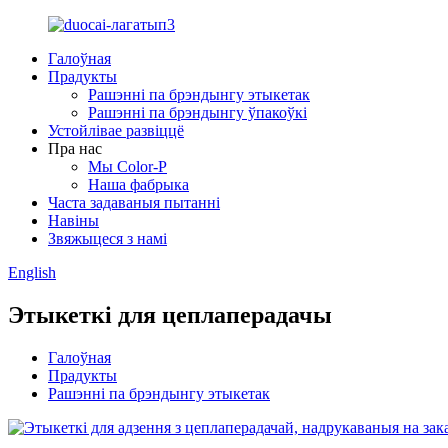
Галоўная
Прадукты
Рашэнні па брэндынгу этыкетак
Рашэнні па брэндынгу ўпакоўкі
Устойлівае развіццё
Пра нас
Мы Color-P
Наша фабрыка
Часта задаваныя пытанні
Навіны
Звяжыцеся з намі
English
Этыкеткі для цеплаперадачы
Галоўная
Прадукты
Рашэнні па брэндынгу этыкетак