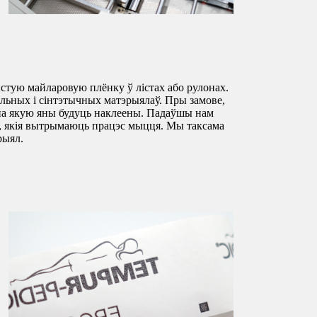
стую майларовую плёнку ў лістах або рулонах.
альных і сінтэтычных матэрыялаў. Пры замове,
, на якую яны будуць наклеены. Падаўшы нам
, якія вытрымаюць працэс мыцця. Мы таксама
рыял.