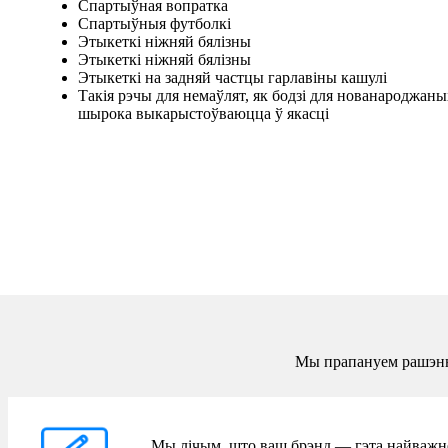
Спартыўная вопратка
Спартыўныя футболкі
Этыкеткі ніжняй бялізны
Этыкеткі ніжняй бялізны
Этыкеткі на задняй частцы гарлавіны кашулі
Такія рэчы для немаўлят, як бодзі для нованароджаны
шырока выкарыстоўваюцца ў якасці
Мы прапануем рашэнні
Мы лічым, што ваш брэнд — гэта найважней