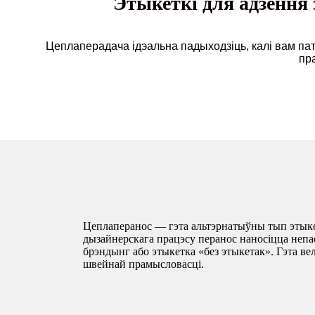
Этыкеткі для адзення 
Цеплаперадача ідэальна падыходзіць, калі вам пат
пр
Цеплаперанос — гэта альтэрнатыўны тып этыкет
дызайнерскага працэсу перанос наносіцца непас
брэндынг або этыкетка «без этыкетак». Гэта ве
швейнай прамысловасці.