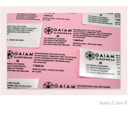
Знята Color-P