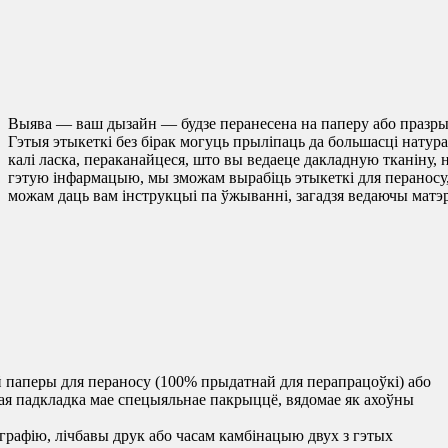
Выява — ваш дызайн — будзе перанесена на паперу або празры
Гэтыя этыкеткі без бірак могуць прыліпаць да большасці натур
калі ласка, пераканайцеся, што вы ведаеце дакладную тканіну
гэтую інфармацыю, мы зможам вырабіць этыкеткі для пераносу
можам даць вам інструкцыі па ўжыванні, загадзя ведаючы матэ
 паперы для пераносу (100% прыдатнай для перапрацоўкі) або
я падкладка мае спецыяльнае пакрыццё, вядомае як ахоўны
рафію, лічбавы друк або часам камбінацыю двух з гэтых