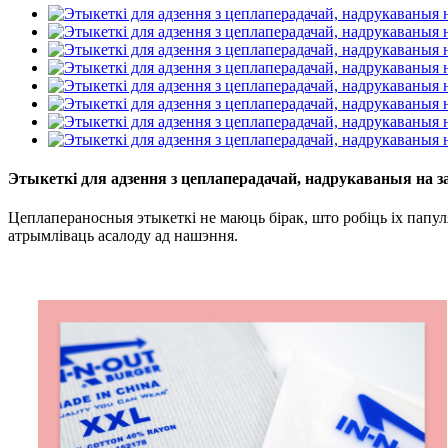
Этыкеткі для адзення з цеплаперадачай, надрукаваныя на зак
Цеплапераносныя этыкеткі не маюць бірак, што робіць іх папу
атрымліваць асалоду ад нашэння.