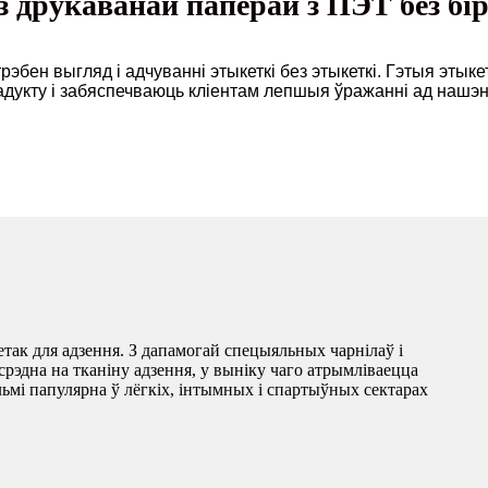
з друкаванай паперай з ПЭТ без б
рэбен выгляд і адчуванні этыкеткі без этыкеткі. Гэтыя эты
адукту і забяспечваюць кліентам лепшыя ўражанні ад нашэн
ак для адзення. З дапамогай спецыяльных чарнілаў і
рэдна на тканіну адзення, у выніку чаго атрымліваецца
льмі папулярна ў лёгкіх, інтымных і спартыўных сектарах