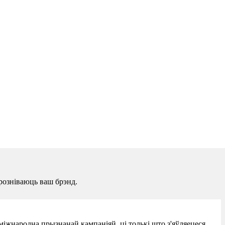
розніваюць ваш брэнд.
міжнародна прызнанай кампаніяй, ці толькі што з'яўляецеся