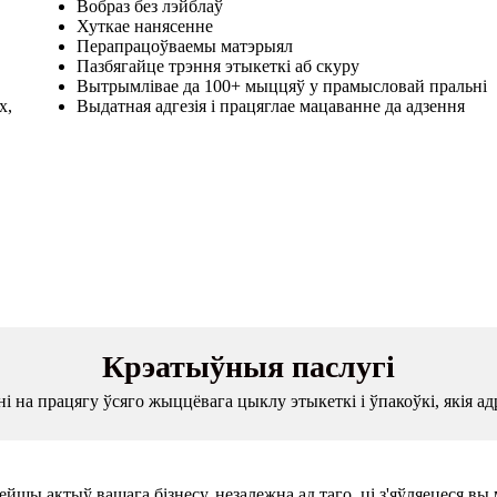
Вобраз без лэйблаў
Хуткае нанясенне
Перапрацоўваемы матэрыял
Пазбягайце трэння этыкеткі аб скуру
Вытрымлівае да 100+ мыццяў у прамысловай пральні
х,
Выдатная адгезія і працяглае мацаванне да адзення
Крэатыўныя паслугі
 на працягу ўсяго жыццёвага цыклу этыкеткі і ўпакоўкі, якія ад
шы актыў вашага бізнесу, незалежна ад таго, ці з'яўляецеся вы 