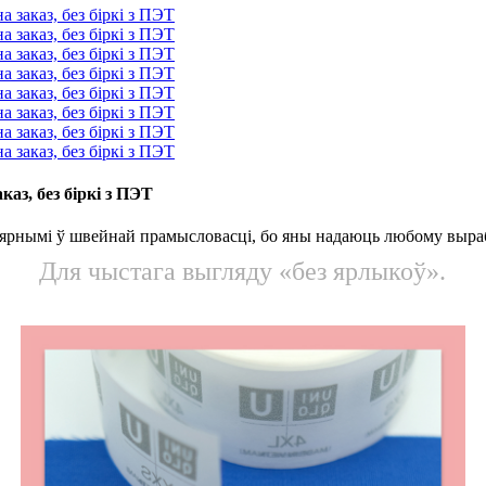
аз, без біркі з ПЭТ
лярнымі ў швейнай прамысловасці, бо яны надаюць любому выраб
Для чыстага выгляду «без ярлыкоў».