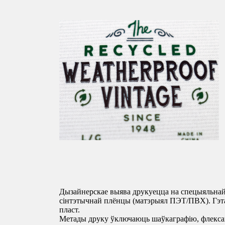
Дызайнерскае выява друкуецца на спецыяльнай
сінтэтычнай плёнцы (матэрыял ПЭТ/ПВХ). Гэта
пласт.
Метады друку ўключаюць шаўкаграфію, флексаг