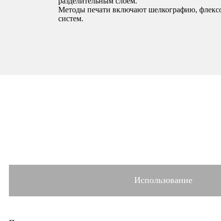
разделительным слоем.
Методы печати включают шелкографию, флексо
систем.
Использование