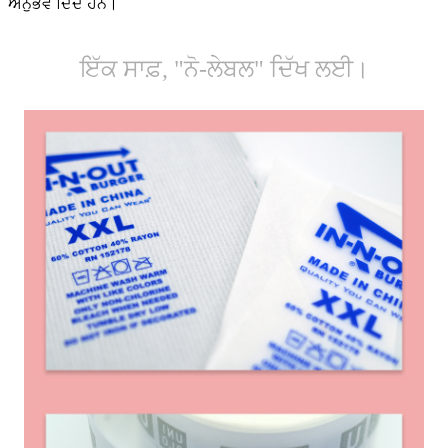
ਅਨੁਭਵ ਦਿੰਦੇ ਹਨ।
ਇੱਕ ਸਾਫ਼, "ਨੋ-ਲੇਬਲ" ਦਿੱਖ ਲਈ।