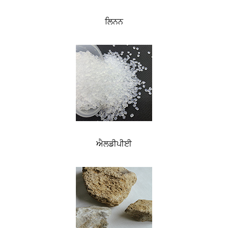
ਲਿਨਨ
ਐਲਡੀਪੀਈ