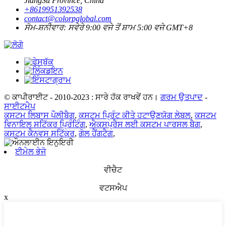
JiangSu Province, China
+8619951392538
contact@colorpglobal.com
ਸੋਮ-ਸ਼ਨੀਵਾਰ: ਸਵੇਰੇ 9:00 ਵਜੇ ਤੋਂ ਸ਼ਾਮ 5:00 ਵਜੇ GMT+8
© ਕਾਪੀਰਾਈਟ - 2010-2023 : ਸਾਰੇ ਹੱਕ ਰਾਖਵੇਂ ਹਨ।
ਗਰਮ ਉਤਪਾਦ
-
ਸਾਈਟਮੈਪ
ਕਸਟਮ ਲਿਬਾਸ ਪੌਲੀਬੈਗ
,
ਕਸਟਮ ਪ੍ਰਿੰਟ ਕੀਤੇ ਹਟਾਉਣਯੋਗ ਲੇਬਲ
,
ਕਸਟਮ
ਵਿਨਾਇਲ ਸਟਿੱਕਰ ਪ੍ਰਿੰਟਿੰਗ
,
ਐਕਸਪ੍ਰੈਸ ਲਈ ਕਸਟਮ ਪਾਰਸਲ ਬੈਗ
,
ਕਸਟਮ ਕੈਨਵਸ ਸਟਿੱਕਰ
,
ਗੋਲ ਹੈਂਗਟੈਗ
,
ਈਮੇਲ ਭੇਜੋ
ਵੀਚੈਟ
ਵਟਸਐਪ
x