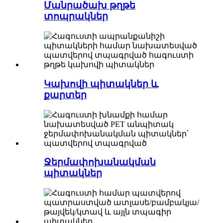
Մանրածախ թղթե
տոպրակներ
Կախովի պիտակներ և
քարտեր
Ջերմափոխանակման
պիտակներ