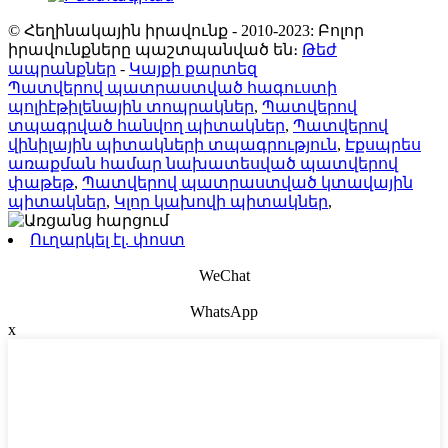
© Հեղինակային իրավունք - 2010-2023: Բոլոր
իրավունքները պաշտպանված են։
Թեժ
ապրանքներ
-
Կայքի քարտեզ
Պատվերով պատրաստված հագուստի
պոլիէթիլենային տոպրակներ
,
Պատվերով
տպագրված հանվող պիտակներ
,
Պատվերով
վինիլային պիտակների տպագրություն
,
Էքսպրես
առաքման համար նախատեսված պատվերով
փաթեթ
,
Պատվերով պատրաստված կտավային
պիտակներ
,
Կլոր կախովի պիտակներ
,
Ուղարկել էլ. փոստ
WeChat
WhatsApp
x