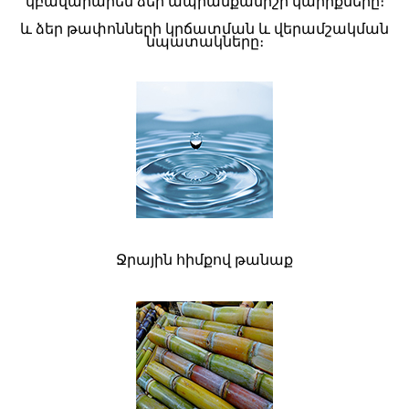
կբավարարեն ձեր ապրանքանիշի կարիքները։
և ձեր թափոնների կրճատման և վերամշակման
նպատակները։
Ջրային հիմքով թանաք