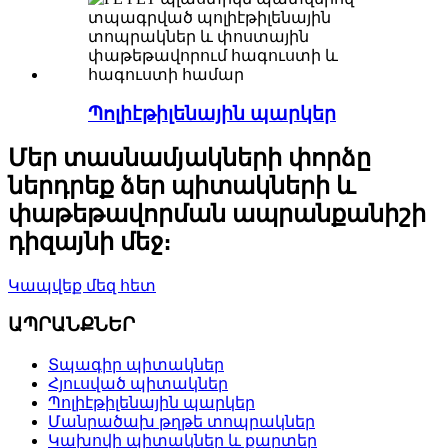
Պոլիէթիլենային պարկեր
Մեր տասնամյակների փորձը
ներդրեք ձեր պիտակների և
փաթեթավորման ապրանքանիշի
դիզայնի մեջ։
Կապվեք մեզ հետ
ԱՊՐԱՆՔՆԵՐ
Տպագիր պիտակներ
Հյուսված պիտակներ
Պոլիէթիլենային պարկեր
Մանրածախ թղթե տոպրակներ
Կախովի պիտակներ և քարտեր