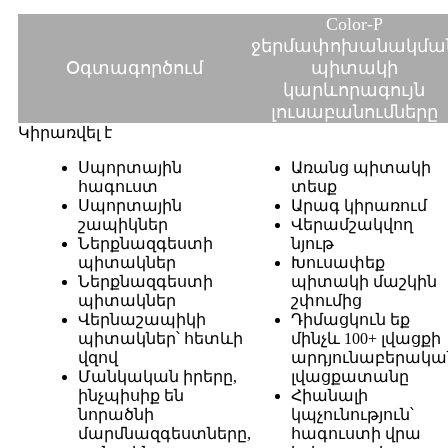
Color-P
ջերմափոխանակմա
Օգտագործում
պիտակի
կարևորագույն
լուսաբանումները
Կիրառվել է
Սպորտային
Առանց պիտակի
հագուստ
տեսք
Սպորտային
Արագ կիրառում
շապիկներ
Վերամշակվող
Ներքնազգեստի
նյութ
պիտակներ
Խուսափեք
Ներքնազգեստի
պիտակի մաշկին
պիտակներ
շփումից
Վերնաշապիկի
Դիմացկուն եք
պիտակներ՝ հետևի
մինչև 100+ լվացքի
վզով
արդյունաբերակա
Մանկական իրերը,
լվացքատանը
ինչպիսիք են
Հիանալի
նորածնի
կպչունություն՝
մարմնազգեստները,
հագուստի վրա