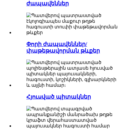
ժապավեններ
Փորի ժապավեններ/
փաթեթավորման թևքեր
Հյուսված պիտակներ