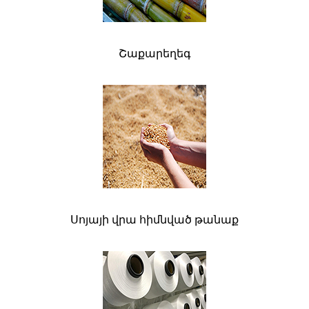
Շաքարեղեգ
Սոյայի վրա հիմնված թանաք