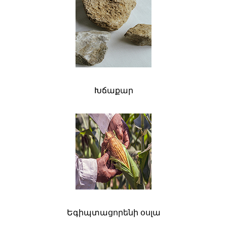
Խճաքար
Եգիպտացորենի օսլա