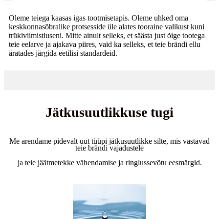
Oleme teiega kaasas igas tootmisetapis. Oleme uhked oma
keskkonnasõbralike protsesside üle alates tooraine valikust kuni
trükiviimistluseni. Mitte ainult selleks, et säästa just õige tootega
teie eelarve ja ajakava piires, vaid ka selleks, et teie brändi ellu
äratades järgida eetilisi standardeid.
Jätkusuutlikkuse tugi
Me arendame pidevalt uut tüüpi jätkusuutlikke silte, mis vastavad
teie brändi vajadustele
ja teie jäätmetekke vähendamise ja ringlussevõtu eesmärgid.