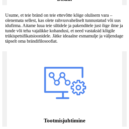
Usume, et teie bränd on teie ettevõtte kõige olulisem vara –
olenemata sellest, kas olete rahvusvaheliselt tunnustatud või uus
idufirma. Aitame luua teie siltidele ja pakenditele just õige ilme ja
tunde või teha vajalikke kohandusi, et need vastaksid kõigile
trükispetsifikatsioonidele. Jätke ideaalne esmamulje ja väljendage
täpselt oma brändifilosoofiat.
Tootmisjuhtimine