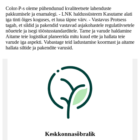
Color-P-s oleme pühendunud kvaliteetsete lahenduste
pakkumisele ja enamalegi. - LNK haldussüsteem Kasutame alati
iga tinti õiges koguses, et luua täpne värv. - Vastavus Protsess
tagab, et sildid ja pakendid vastavad asjakohastele regulatiivsetele
nõuetele ja isegi tööstusstandarditele. Tarne ja varude haldamine
Aitame teie logistikat planeerida mitu kuud ette ja hallata teie
varude iga aspekti. Vabastage teid ladustamise koormast ja aitame
hallata siltide ja pakendite varusid.
Keskkonnasõbralik