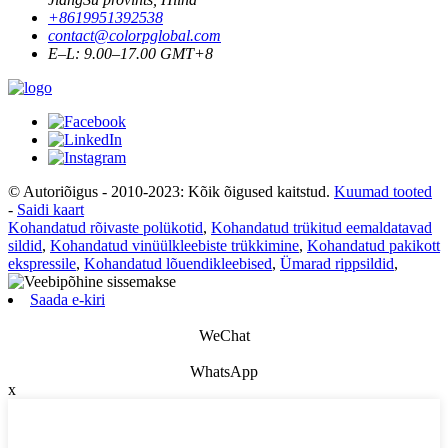
+8619951392538
contact@colorpglobal.com
E–L: 9.00–17.00 GMT+8
© Autoriõigus - 2010-2023: Kõik õigused kaitstud.
Kuumad tooted
-
Saidi kaart
Kohandatud rõivaste polükotid
,
Kohandatud trükitud eemaldatavad
sildid
,
Kohandatud vinüülkleebiste trükkimine
,
Kohandatud pakikott
ekspressile
,
Kohandatud lõuendikleebised
,
Ümarad rippsildid
,
Saada e-kiri
WeChat
WhatsApp
x