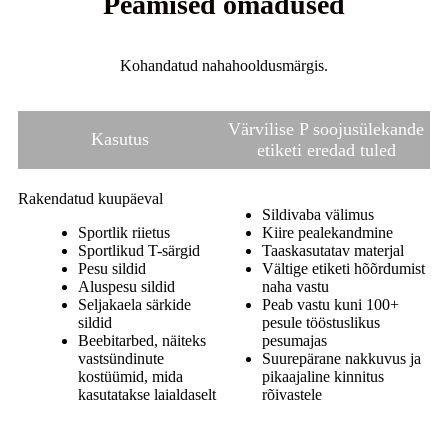
Peamised omadused
Kohandatud nahahooldusmärgis.
Värvilise P soojusülekande
Kasutus
etiketi eredad tuled
Rakendatud kuupäeval
Sildivaba välimus
Sportlik riietus
Kiire pealekandmine
Sportlikud T-särgid
Taaskasutatav materjal
Pesu sildid
Vältige etiketi hõõrdumist
Aluspesu sildid
naha vastu
Seljakaela särkide
Peab vastu kuni 100+
sildid
pesule tööstuslikus
Beebitarbed, näiteks
pesumajas
vastsündinute
Suurepärane nakkuvus ja
kostüümid, mida
pikaajaline kinnitus
kasutatakse laialdaselt
rõivastele