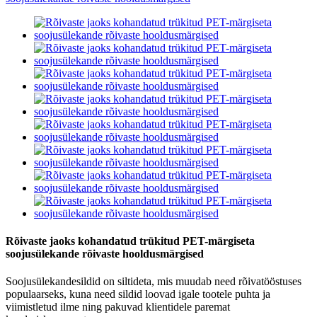
Rõivaste jaoks kohandatud trükitud PET-märgiseta
soojusülekande rõivaste hooldusmärgised
Soojusülekandesildid on siltideta, mis muudab need rõivatööstuses
populaarseks, kuna need sildid loovad igale tootele puhta ja
viimistletud ilme ning pakuvad klientidele paremat