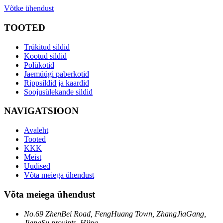
Võtke ühendust
TOOTED
Trükitud sildid
Kootud sildid
Polükotid
Jaemüügi paberkotid
Rippsildid ja kaardid
Soojusülekande sildid
NAVIGATSIOON
Avaleht
Tooted
KKK
Meist
Uudised
Võta meiega ühendust
Võta meiega ühendust
No.69 ZhenBei Road, FengHuang Town, ZhangJiaGang,
JiangSu provints, Hiina