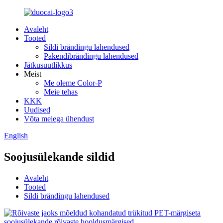
Avaleht
Tooted
Sildi brändingu lahendused
Pakendibrändingu lahendused
Jätkusuutlikkus
Meist
Me oleme Color-P
Meie tehas
KKK
Uudised
Võta meiega ühendust
English
Soojusülekande sildid
Avaleht
Tooted
Sildi brändingu lahendused