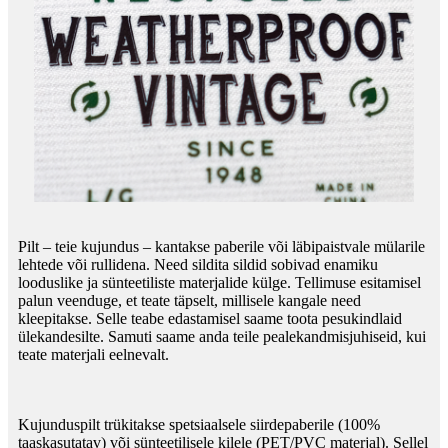
Pilt – teie kujundus – kantakse paberile või läbipaistvale mülarile
lehtede või rullidena. Need sildita sildid sobivad enamiku
looduslike ja sünteetiliste materjalide külge. Tellimuse esitamisel
palun veenduge, et teate täpselt, millisele kangale need
kleepitakse. Selle teabe edastamisel saame toota pesukindlaid
ülekandesilte. Samuti saame anda teile pealekandmisjuhiseid, kui
teate materjali eelnevalt.
Kujunduspilt trükitakse spetsiaalsele siirdepaberile (100%
taaskasutatav) või sünteetilisele kilele (PET/PVC materjal). Sellel