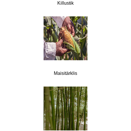
Killustik
Maisitärklis