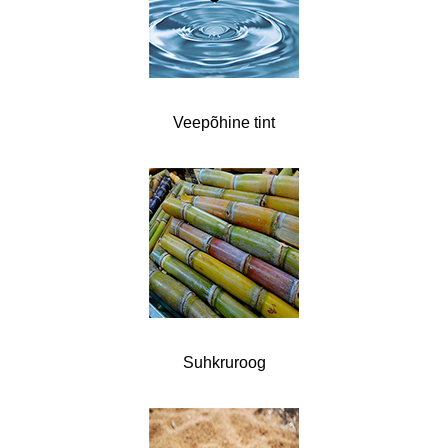
Veepõhine tint
Suhkruroog