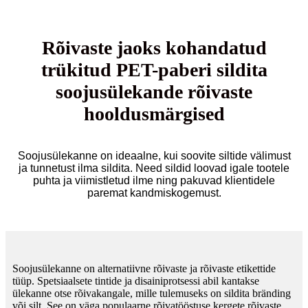
Rõivaste jaoks kohandatud
trükitud PET-paberi sildita
soojusülekande rõivaste
hooldusmärgised
Soojusülekanne on ideaalne, kui soovite siltide välimust
ja tunnetust ilma sildita. Need sildid loovad igale tootele
puhta ja viimistletud ilme ning pakuvad klientidele
paremat kandmiskogemust.
Soojusülekanne on alternatiivne rõivaste ja rõivaste etikettide
tüüp. Spetsiaalsete tintide ja disainiprotsessi abil kantakse
ülekanne otse rõivakangale, mille tulemuseks on sildita bränding
või silt. See on väga populaarne rõivatööstuse kergete rõivaste,