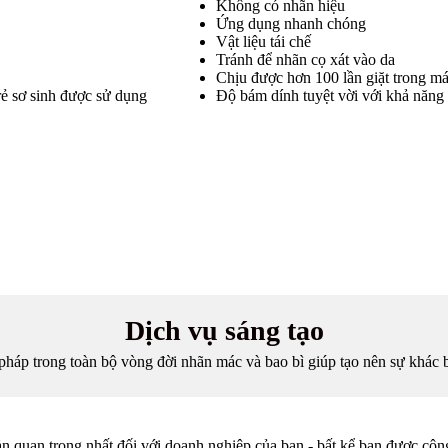
Không có nhãn hiệu
Ứng dụng nhanh chóng
Vật liệu tái chế
Tránh để nhãn cọ xát vào da
Chịu được hơn 100 lần giặt trong má
rẻ sơ sinh được sử dụng
Độ bám dính tuyệt vời với khả năng 
Dịch vụ sáng tạo
pháp trong toàn bộ vòng đời nhãn mác và bao bì giúp tạo nên sự khác 
sản quan trọng nhất đối với doanh nghiệp của bạn - bất kể bạn được côn