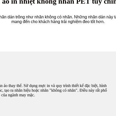
áo in nhiệt không nhãn PET tùy ch
 nhãn dán trông như nhãn không có nhãn. Những nhãn dán này t
mang đến cho khách hàng trải nghiệm đeo tốt hơn.
áo thay thế. Sử dụng mực in và quy trình thiết kế đặc biệt, hình
c, tạo ra nhãn hiệu hoặc nhãn "không có nhãn". Điều này rất phổ
ao của ngành may mặc.