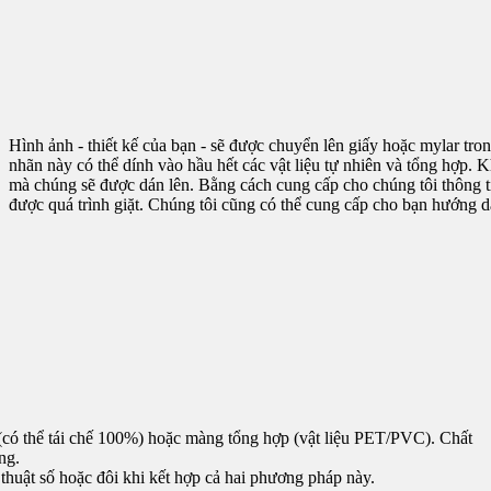
Hình ảnh - thiết kế của bạn - sẽ được chuyển lên giấy hoặc mylar tr
nhãn này có thể dính vào hầu hết các vật liệu tự nhiên và tổng hợp. K
mà chúng sẽ được dán lên. Bằng cách cung cấp cho chúng tôi thông ti
được quá trình giặt. Chúng tôi cũng có thể cung cấp cho bạn hướng d
t (có thể tái chế 100%) hoặc màng tổng hợp (vật liệu PET/PVC). Chất
ng.
thuật số hoặc đôi khi kết hợp cả hai phương pháp này.