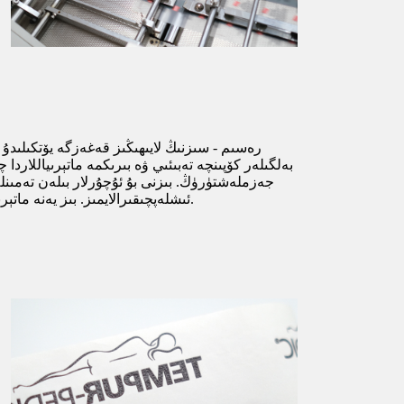
رەسىم - سىزنىڭ لايىھىڭىز قەغەزگە يۆتكىلىدۇ
بەلگىلەر كۆپىنچە تەبىئىي ۋە بىرىكمە ماتېرىياللاردا چى
جەزملەشتۈرۈڭ. بىزنى بۇ ئۇچۇرلار بىلەن تەمىنل
ئىشلەپچىقىرالايمىز. بىز يەنە ماتېرىيالنى مۇددەتتىن بۇرۇن بىلىش ئارقىلىق سىزگە كۆرسەتمە بېرەلەيمىز.