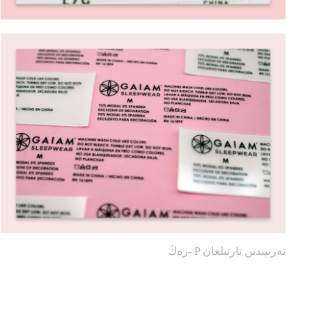
رەڭ- P تەرىپىدىن تارتىلغان