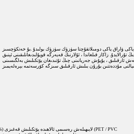
 ياكى ۋاراق ياكى دومىلاتقۇچتا سۈزۈك سۈزۈك بولىدۇ .بۇ خەتكۈچسىز
ڭ تۇرالايدۇ. زاكاز قىلغاندا ، ئۇلارنىڭ قەيەرگە قويۇلىدىغانلىقىنى ئېنىق
ەش ئارقىلىق ، يۇيۇش جەريانىنى چىڭ تۇتىدىغان يۆتكىلىش بەلگىسىنى