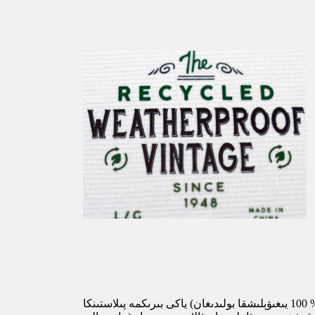
لايىھىلەش رەسىمى ئالاھىدە يۆتكىلىش قەغىزى (% 100 يىغىۋېلىشقا بولىدىغان) ياكى بىرىكمە پىلاستىنكا (PET / PVC