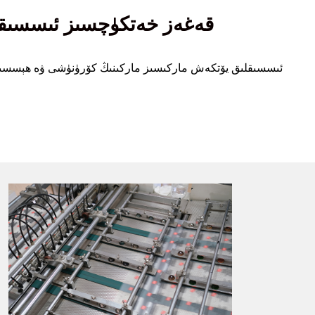
زاكاس قىلىنغان PET قەغەز خەتكۈ
ئىسسىقلىق يۆتكەش ماركىسىز ماركىنىڭ كۆرۈنۈشى ۋە ھېسسىياتىنى