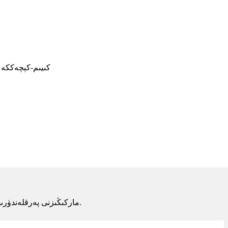
كىيىم-كېچەككە 
ماركىڭىزنى پەرقلەندۈرىدىغان پۈتكۈل بەلگە ۋە ئورالما زاكاز ھايات دەۋرىيلىكىدە ھەل قىلىش چارىسى بىلەن تەمىنلەيمىز.