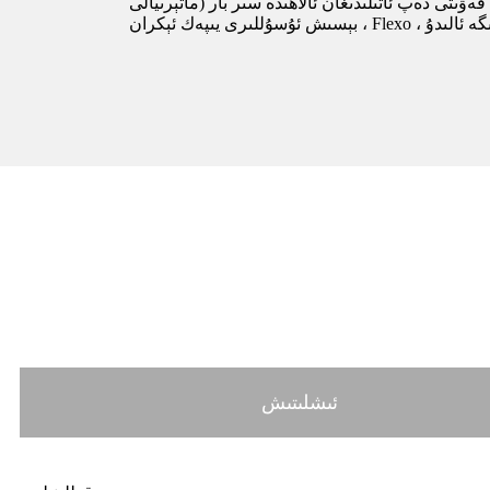
ئىشلىتىش