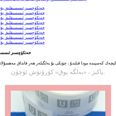
خاس بېسىلغان PET خەت
ك كەسپىدە مودا قىلىدۇ ، چۈنكى بۇ بەلگىلەر ھەر قانداق مەھسۇلاتقا 
پاكىز ، «بەلگە يوق» كۆرۈنۈش ئۈچۈن.