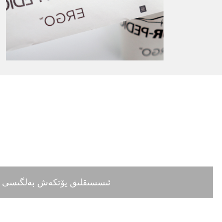
رەڭ- P ئىسسىقلىق يۆتكەش بەلگىسى