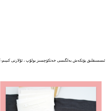
ئىسسىقلىق يۆتكەش بەلگىسى خەتكۈچسىز بولۇپ ، ئۇلارنى كىيىم-كېچە