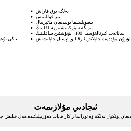
بەلگە يوق قاراش
تېز قوللىنىش
يىغىۋېلىشقا بولىدىغان ماتېرىيال
تېرىگە سۈركىلىشتىن ساقلىنىڭ
سانائەت كىرئالغۇسىدا 100+ يۇيۇشتىن ساقلىنىڭ
ئۇزۇن مۇددەت چاپلاش ئارقىلىق ئېسىل چاپلىشىش
يېڭى تۇغ
ئىجادىي مۇلازىمەت