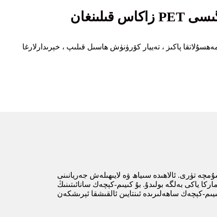
لگىسى
سۇلاتقا پاكىز ، تەييار كۆرۈنۈش ھاسىل قىلىپ ، خېرىدارلارغا
چە تۈرى. ئالاھىدە سىياھ ۋە لايىھىلەش جەريانىنى
اركا ياكى بەلگە بولىدۇ. بۇ كىيىم-كېچەك سانائىتىنىڭ