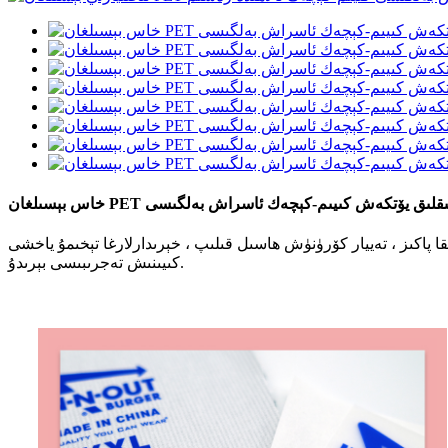
كۈچسىز ئىسسىقلىق يۆتكەش كىيىم-كېچەك ئاسراش بەلگىسى
پاكىز ، تەييار كۆرۈنۈش ھاسىل قىلىپ ، خېرىدارلارغا تېخىمۇ ياخشى
كىيىنىش تەجرىبىسى بېرىدۇ.