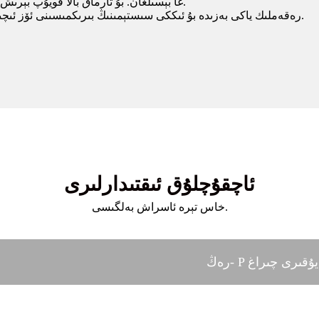
ماتېرىيالى) غا بېسىلغان. بۇ تارماق بالا قويۇپ بېرىش قەۋىتى دەپ ئاتىلىدىغان ئالاھىدە سىر بار.
بېسىش ئۇسۇللىرى يىپەك ئېكران ، Flexo ، رەقەملىك ياكى بەزىدە بۇ ئىككى سىستېمىنىڭ بىرىكمىسىنى ئۆز ئىچىگە ئالىدۇ.
ئاچقۇچلۇق ئىقتىدارلىرى
خاس تېرە ئاسراش بەلگىسى.
 يۇقىرى چىراغ