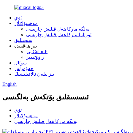
ئۆي
مەھسۇلاتلار
بەلگە ماركا ھەل قىلىش چارىسى
ئورالما ماركا ھەل قىلىش چارىسى
سىجىللىق
بىز ھەققىدە
بىز Color-P
زاۋۇتىمىز
سوئال
خەۋەرلەر
بىز بىلەن ئالاقىلىشىڭ
English
ئىسسىقلىق يۆتكەش بەلگىسى
ئۆي
مەھسۇلاتلار
بەلگە ماركا ھەل قىلىش چارىسى