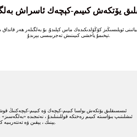
چسىز ئىسسىقلىق يۆتكەش كىيىم-كېچەك ئاسراش بە
 ئويلىسىڭىز كۆڭۈلدىكىدەك ماس كېلىدۇ. بۇ بەلگىلەر ھەر قانداق مەھ
تېخىمۇ ياخشى كىيىنىش تەجرىبىسى بېرىدۇ.
ئىسسىقلىق يۆتكەش بولسا كىيىم-كېچەك ۋە كىيىم-كېچەكنىڭ قوشۇم
ئىشلىتىپ بىۋاسىتە كىيىم رەختكە قوللىنىلىدۇ ، نەتىجىدە «بەلگەسىز» م
يېنىك ، يېقىن ۋە تەنتەربىيە كىيىم-كېچەك ساھەلىرىدە ئىنتايىن ئالقىشقا ئېرىشكەن.