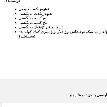
قوللىنىلدى
تەنھەرىكەت كىيىمى
تەنھەرىكەت مايكىسى
ئىچ كىيىم بەلگىسى
ئىچ كىيىم بەلگىسى
ئارقا بويۇن كۆينەك بەلگىسى
ۇلغان بەدەنگە ئوخشاش بوۋاقلار بۇيۇملىرى كەڭ كۆلەمدە
ئىشلىتىلىدۇ