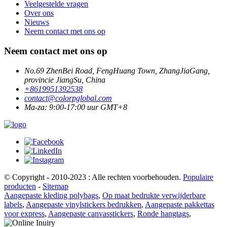
Veelgestelde vragen
Over ons
Nieuws
Neem contact met ons op
Neem contact met ons op
No.69 ZhenBei Road, FengHuang Town, ZhangJiaGang,
provincie JiangSu, China
+8619951392538
contact@colorpglobal.com
Ma-za: 9:00-17:00 uur GMT+8
© Copyright - 2010-2023 : Alle rechten voorbehouden.
Populaire
producten
-
Sitemap
Aangepaste kleding polybags
,
Op maat bedrukte verwijderbare
labels
,
Aangepaste vinylstickers bedrukken
,
Aangepaste pakkettas
voor express
,
Aangepaste canvasstickers
,
Ronde hangtags
,