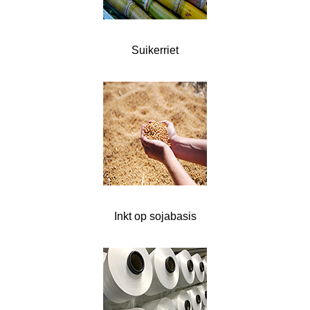
Suikerriet
Inkt op sojabasis