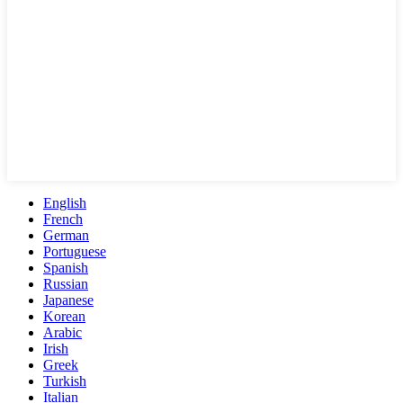
English
French
German
Portuguese
Spanish
Russian
Japanese
Korean
Arabic
Irish
Greek
Turkish
Italian