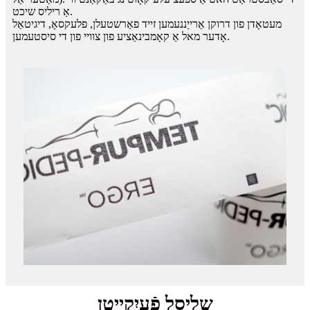
אַ ריליס שיכט.
מעטאָדן פון דרוקן אַרייַננעמען זייד פאַרשטעלן, פלעקסאָ, דיגיטאַל
אָדער מאל אַ קאָמבינאַציע פון ​​צוויי פון די סיסטעמען.
שליסל פֿעיִקייטן