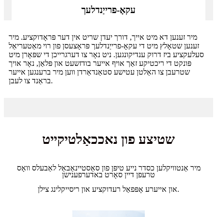
עקאָ-פרייַנדלעך
מיר זענען דא מיט אייך, דורך יעדן שריט אין דער פּראָדוקציע. מיר
זענען שטאָלץ מיט די עקאָ-פרייַנדלעך פּראָצעסן פון רוי מאַטעריאַל
סעלעקציע ביז דרוק ענדיקונגען. ניט נאָר צו דערגרייכן די שפּאָרן מיט
פּונקט די ריכטיקע זאַך אויף אייער בודזשעט און פּלאַן, נאָר אויך
שטרעבן צו האַלטן עטישע סטאַנדאַרדן ווען מיר ברענגען אייער
בראַנד צו לעבן.
שטיצע פון ​​נאככאַלטיקייט
מיר אַנטוויקלען כסדר נייע טיפּן פון סאַסטיינאַבאַל לאַבעלס וואָס
טרעפן דיין סאָרט באדערפענישן
און אייערע אָפּפאַל רעדוקציע און ריסייקלינג צילן.