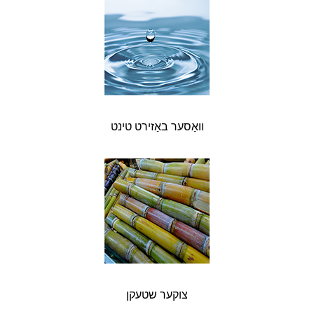
וואַסער באַזירט טינט
צוקער שטעקן