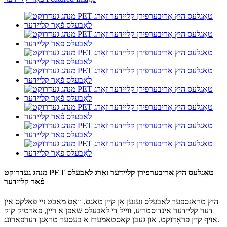
מנהג געדרוקט PET טאַגלעס היץ אַריבערפירן קליידער זאָרג לאַבעלס
פֿאַר קליידער
היץ טראַנספער לאַבעלס זענען אָן קיין טאַגס, וואָס מאַכט זיי פאָלקס אין
דער קליידער אינדוסטריע, ווייַל די לאַבעלס שאַפֿן אַ ריין, פאַרטיק קוק
אויף קיין פּראָדוקט, און געבן קאַסטאַמערז אַ בעסער טראָגן דערפאַרונג.