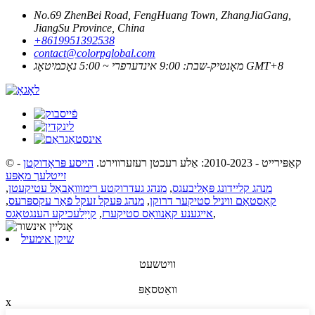
No.69 ZhenBei Road, FengHuang Town, ZhangJiaGang,
JiangSu Province, China
+8619951392538
contact@colorpglobal.com
מאָנטיק-שבת: 9:00 אינדערפרי ~ 5:00 נאָכמיטאָג GMT+8
© קאַפּירייט - 2010-2023: אַלע רעכטן רעזערווירט.
הייסע פּראָדוקטן
-
זייטלעך מאַפּע
מנהג קליידונג פּאָליבעגס
,
מנהג געדרוקטע רימווואַבאַל עטיקעטן
,
קאַסטאַם וויניל סטיקער דרוקן
,
מנהג פּעקל זעקל פֿאַר עקספּרעס
,
,
אייגענע קאַנוואַס סטיקערז
,
קייַלעכיקע הענגטאַגס
שיקן אימעיל
וויטשעט
וואַטסאַפּ
x