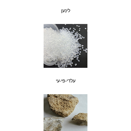
לינען
עלדי-פי-עי