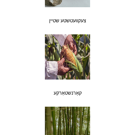
צעקוועטשטע שטיין
קאָרנשטאַרקע