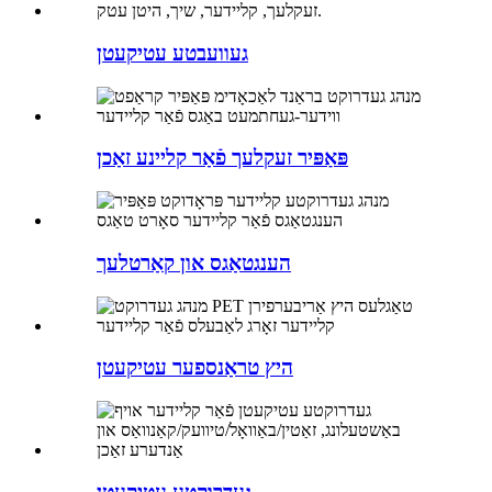
געוועבטע עטיקעטן
פּאַפּיר זעקלעך פֿאַר קליינע זאַכן
הענגטאַגס און קאַרטלעך
היץ טראַנספער עטיקעטן