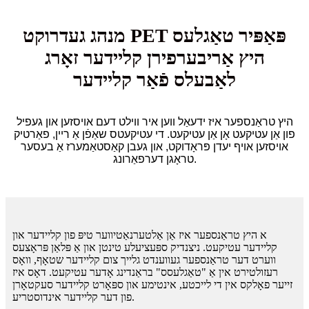
מנהג געדרוקט PET פּאַפּיר טאַגלעס
היץ אַריבערפירן קליידער זאָרג
לאַבעלס פֿאַר קליידער
היץ טראַנספער איז ידעאַל ווען איר ווילט דעם אויסזען און געפיל
פון אַן עטיקעט אָן אַן עטיקעט. די עטיקעטס שאַפֿן אַ ריין, פאַרטיק
אויסזען אויף יעדן פּראָדוקט, און געבן קאַסטאַמערז אַ בעסער
טראָגן דערפאַרונג.
א היץ טראַנספער איז אַן אַלטערנאַטיווער טיפּ פון קליידער און
קליידער עטיקעט. ניצנדיק ספּעציעלע טינטן און אַ פּלאַן פּראָצעס
ווערט דער טראַנספער געווענדט גלייך צום קליידער שטאָף, וואָס
רעזולטירט אין אַ "טאַגלעסס" בראַנדינג אָדער עטיקעט. דאָס איז
זייער פאָלקס אין די לייכטע, אינטימע און ספּאָרט קליידער סעקטאָרן
פון דער קליידער אינדוסטריע.