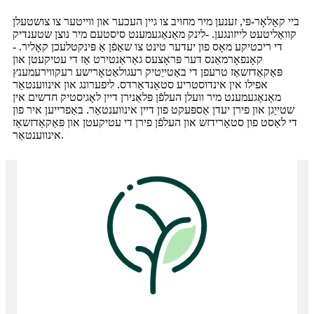
ביי קאָלאָר-פּי, זענען מיר מחויב צו גיין העכער און ווייטער צו צושטעלן
קוואַליטעט לייזונגען. -לינק מאַנאַגעמענט סיסטעם מיר נוצן שטענדיק
די ריכטיקע מאָס פון יעדער טינט צו שאַפֿן אַ פּינקטלעכן קאָליר. -
קאָנפאָרמאַנס דער פּראָצעס גאַראַנטירט אַז די עטיקעטן און
פּאַקאַדזשאַז טרעפן די באַטייַטיק רעגולאַטאָרישע רעקווירעמענץ
אפילו אין אינדוסטריע סטאַנדאַרדס. ליפערונג און אינווענטאַר
מאַנאַגעמענט מיר וועלן העלפֿן פּלאַנירן דיין לאָגיסטיק חדשים אין
שטייַגן און פירן יעדן אַספּעקט פון דיין אינווענטאַר. באַפרייען איר פון
די לאַסט פון סטאָרידזש און העלפֿן פירן די עטיקעטן און פּאַקאַדזשאַז
אינווענטאַר.