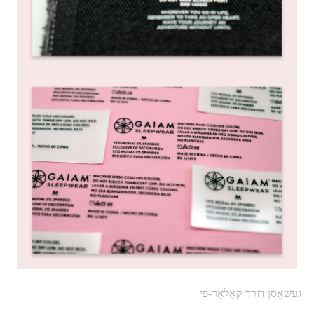
געשאָסן דורך קאָלאָר-פּי