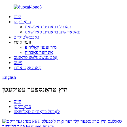
היים
פּראָדוקטן
לאַבעל בראַנדינג סאַלושאַנז
פּאַקאַדזשינג בראַנדינג סאַלושאַנז
נאככאַלטיקייט
וועגן אונדז
מיר זענען קאָליר-פּ
אונדזער פאַבריק
אָפֿט געשטעלטע פֿראַגעס
נייעס
קאָנטאַקט אונדז
English
היץ טראַנספער עטיקעטן
היים
פּראָדוקטן
לאַבעל בראַנדינג סאַלושאַנז