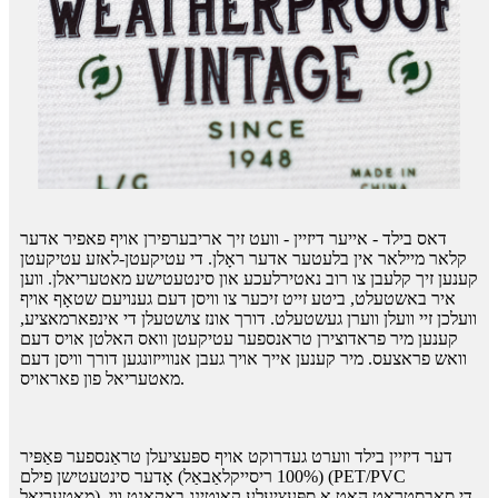
דאס בילד - אייער דיזיין - וועט זיך אריבערפירן אויף פאפיר אדער
קלאר מיילאר אין בלעטער אדער ראָלן. די עטיקעטן-לאזע עטיקעטן
קענען זיך קלעבן צו רוב נאטירלעכע און סינטעטישע מאטעריאלן. ווען
איר באשטעלט, ביטע זייט זיכער צו וויסן דעם גענויעם שטאָף אויף
וועלכן זיי וועלן ווערן געשטעלט. דורך אונז צושטעלן די אינפארמאציע,
קענען מיר פראדוצירן טראנספער עטיקעטן וואס האלטן אויס דעם
וואש פראצעס. מיר קענען אייך אויך געבן אנווייזונגען דורך וויסן דעם
מאטעריאל פון פאראויס.
דער דיזיין בילד ווערט געדרוקט אויף ספּעציעלן טראַנספער פּאַפּיר
(100% ריסייקלאַבאַל) אָדער סינטעטישן פילם (PET/PVC
מאַטעריאַל). די סאַבסטראַט האט אַ ספּעציעלע קאָוטינג באַקאַנט ווי