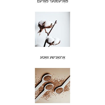
פּאָליעסטער פֿאָדעם
אָרגאַנישע וואַטע