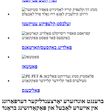
געדרוקטע עטיקעטן
זעלבסט-קלעפּיקע עטיקעטן
פאָלדינג באָקסעס/קאַרטאָנס
פּאַטשאַז
פּאָליבעגס
ברענגט אונדזערע יאָרצענדליקער דערפאַרונג
אין אייערע לאַבעל און פּאַקאַדזשינג בראַנד