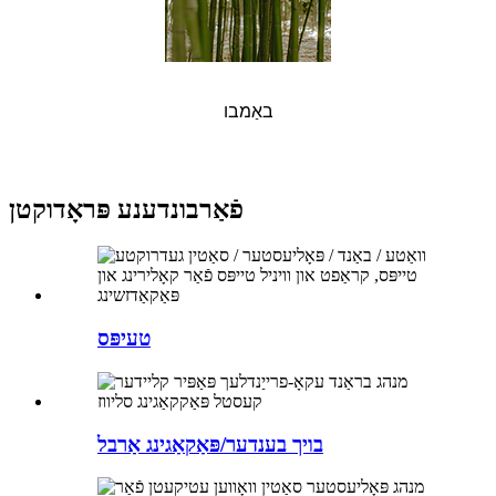
באַמבו
פֿאַרבונדענע פּראָדוקטן
טעיפּס
בויך בענדער/פּאַקאַגינג אַרבל