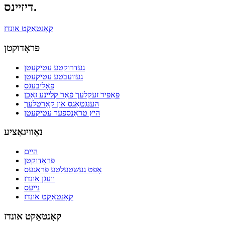
דיזיינס.
קאָנטאַקט אונדז
פּראָדוקטן
געדרוקטע עטיקעטן
געוועבטע עטיקעטן
פּאָליבעגס
פּאַפּיר זעקלעך פֿאַר קליינע זאַכן
הענגטאַגס און קאַרטלעך
היץ טראַנספער עטיקעטן
נאַוויגאַציע
היים
פּראָדוקטן
אָפֿט געשטעלטע פֿראַגעס
וועגן אונדז
נייעס
קאָנטאַקט אונדז
קאָנטאַקט אונדז