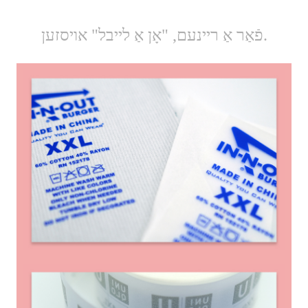
פֿאַר אַ ריינעם, "אָן אַ לייבל" אויסזען.