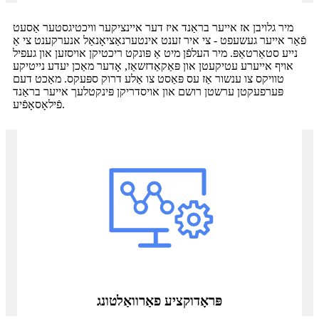
מיר גלויבן אז אייער בראַנד איז דער איינציקער וויכטיגסטער אַסעט
פֿאַר אייער געשעפט - צי איר זענט אינטערנאַציאָנאַל אנערקענט צי אַ
נייע סטאַרטאַפּ. מיר העלפֿן מיט אַ פּונקט ריכטיקן אויסזען און געפיל
אויף אייערע עטיקעטן און פּאַקאַדזשאַז, אָדער מאַכן יעדע נייטיקע
טוויקס צו ענשור אַז עס פּאַסט צו אַלע דרוק ספּעקס. מאַכט דעם
פּערפעקטן ערשטן רושם און אויסדריקן פּינקטלעך אייער בראַנד
פֿילאָסאָפֿיע.
פּראָדוקציע פאַרוואַלטונג