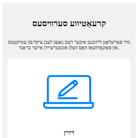
קרעאַטיווע סערוויסעס
מיר פאָרשלאָגן לייזונגען איבער דעם גאַנצן לעבן ציקל פון עטיקעטס
און פּאַקאַדזשאַז וואָס וועלן אונטערשיידן אייער בראַנד.
דיזיין