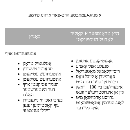
א מנהג-געמאכטע הויט-פארזארגונג פירמע
קאָליר-P היץ טראַנספער
באַניץ
לאַבעל הויכפּונקטן
אנגעווענדעט אויף
אָן-עטיקעטע אויסזען
אַטלעטיק טראָגן
שנעלע אַפּליקאַציע
ספּאָרטי טי-שירץ
ריסייקלאַבאַל מאַטעריאַל
אונטערוועש עטיקעטן
פֿאַרמײַדן אַ לייבל וואָס
אונטערוועש עטיקעטן
רייַבט זיך קעגן דער הויט
העמד עטיקעטן אויף
איבערלעבן ביז 100+ וואַשן
דער הינטערשטער
אין אַן אינדוסטריעלער וועש
האַלדז
גרויסע אַדכיזשאַן מיט
בעיבי זאכן ווי נייַגעבוירן
לאַנג-טערמין אַטאַטשמאַנט
גוף קאָסטיומען זענען
אויף קליידער
וויידלי געניצט ווי