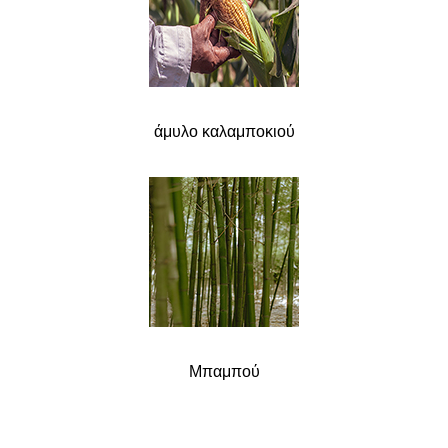
άμυλο καλαμποκιού
Μπαμπού