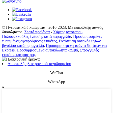
© Πνευματικά δικαιώματα - 2010-2023: Με επιφύλαξη παντός
δικαιώματος.
Ζεστά προϊόντα
-
Χάρτης ιστότοπου
Πολυσακκούλες ένδυσης κατά παραγγελία
,
Προσαρμοσμένες
τυπωμένες αφαιρούμενες ετικέτες
,
Εκτύπωση αυτοκόλλητων
βινυλίου κατά παραγγελία
,
Προσαρμοσμένη τσάντα δεμάτων για
Express
,
Προσαρμοσμένα αυτοκόλλητα καμβά
,
Στρογγυλές
ετικέτες κρεμάστρας
,
Αποστολή ηλεκτρονικού ταχυδρομείου
WeChat
WhatsApp
x