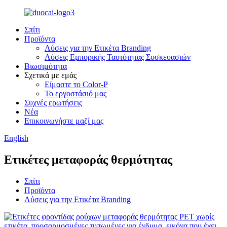
Σπίτι
Προϊόντα
Λύσεις για την Ετικέτα Branding
Λύσεις Εμπορικής Ταυτότητας Συσκευασιών
Βιωσιμότητα
Σχετικά με εμάς
Είμαστε το Color-P
Το εργοστάσιό μας
Συχνές ερωτήσεις
Νέα
Επικοινωνήστε μαζί μας
English
Ετικέτες μεταφοράς θερμότητας
Σπίτι
Προϊόντα
Λύσεις για την Ετικέτα Branding