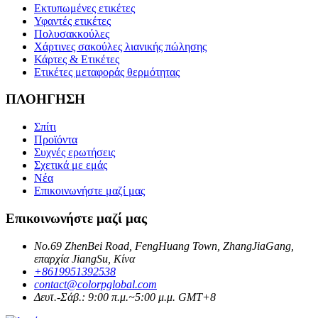
Εκτυπωμένες ετικέτες
Υφαντές ετικέτες
Πολυσακκούλες
Χάρτινες σακούλες λιανικής πώλησης
Κάρτες & Ετικέτες
Ετικέτες μεταφοράς θερμότητας
ΠΛΟΗΓΗΣΗ
Σπίτι
Προϊόντα
Συχνές ερωτήσεις
Σχετικά με εμάς
Νέα
Επικοινωνήστε μαζί μας
Επικοινωνήστε μαζί μας
No.69 ZhenBei Road, FengHuang Town, ZhangJiaGang,
επαρχία JiangSu, Κίνα
+8619951392538
contact@colorpglobal.com
Δευτ.-Σάβ.: 9:00 π.μ.~5:00 μ.μ. GMT+8