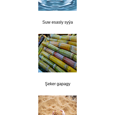
Suw esasly syýa
Şeker gapagy