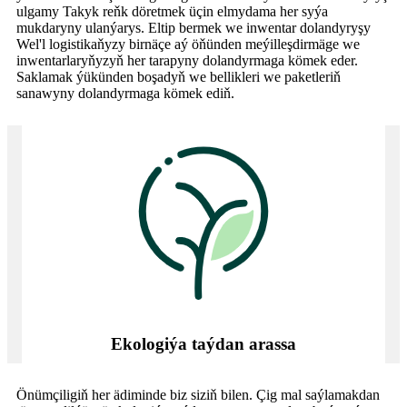
ulgamy Takyk reňk döretmek üçin elmydama her syýa
mukdaryny ulanýarys. Eltip bermek we inwentar dolandyryşy
Wel'l logistikaňyzy birnäçe aý öňünden meýilleşdirmäge we
inwentarlaryňyzyň her tarapyny dolandyrmaga kömek eder.
Saklamak ýükünden boşadyň we bellikleri we paketleriň
sanawyny dolandyrmaga kömek ediň.
Ekologiýa taýdan arassa
Önümçiligiň her ädiminde biz siziň bilen. Çig mal saýlamakdan