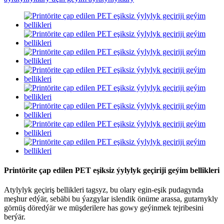
Printörite çap edilen PET eşiksiz ýylylyk geçiriji geýim bellikleri
Atylylyk geçiriş bellikleri tagsyz, bu olary egin-eşik pudagynda
meşhur edýär, sebäbi bu ýazgylar islendik önüme arassa, gutarnykly
görnüş döredýär we müşderilere has gowy geýinmek tejribesini
berýär.