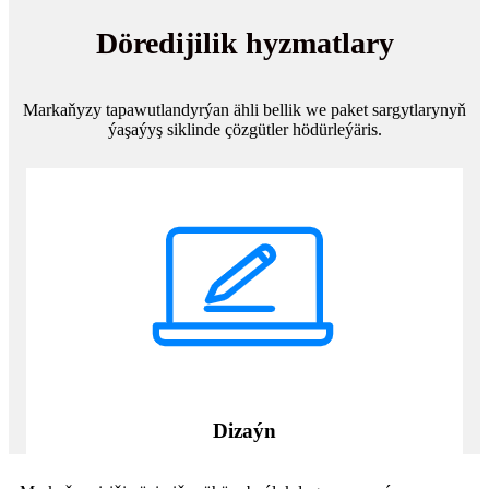
Döredijilik hyzmatlary
Markaňyzy tapawutlandyrýan ähli bellik we paket sargytlarynyň
ýaşaýyş siklinde çözgütler hödürleýäris.
Dizaýn