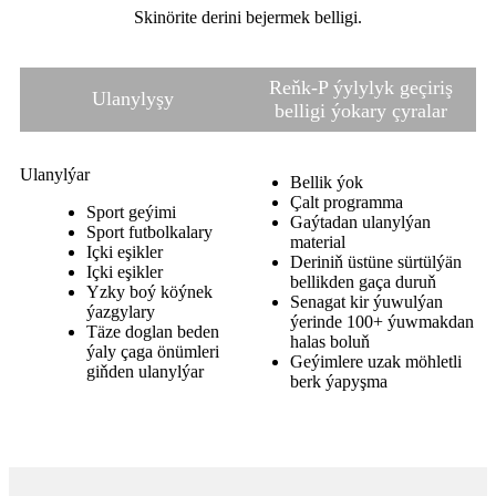
Skinörite derini bejermek belligi.
Reňk-P ýylylyk geçiriş
Ulanylyşy
belligi ýokary çyralar
Ulanylýar
Bellik ýok
Çalt programma
Sport geýimi
Gaýtadan ulanylýan
Sport futbolkalary
material
Içki eşikler
Deriniň üstüne sürtülýän
Içki eşikler
bellikden gaça duruň
Yzky boý köýnek
Senagat kir ýuwulýan
ýazgylary
ýerinde 100+ ýuwmakdan
Täze doglan beden
halas boluň
ýaly çaga önümleri
Geýimlere uzak möhletli
giňden ulanylýar
berk ýapyşma