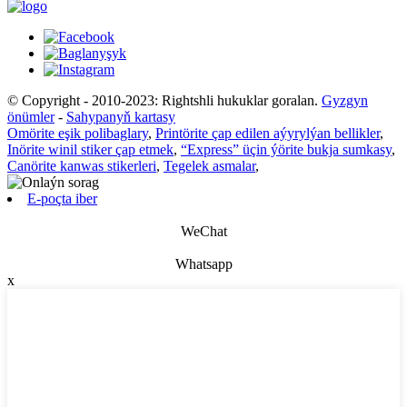
© Copyright - 2010-2023: Rightshli hukuklar goralan.
Gyzgyn
önümler
-
Sahypanyň kartasy
Omörite eşik polibaglary
,
Printörite çap edilen aýyrylýan bellikler
,
Inörite winil stiker çap etmek
,
“Express” üçin ýörite bukja sumkasy
,
Canörite kanwas stikerleri
,
Tegelek asmalar
,
E-poçta iber
WeChat
Whatsapp
x