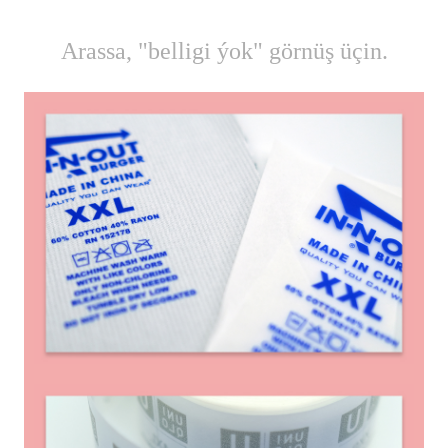
Arassa, "belligi ýok" görnüş üçin.