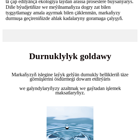
tä çap edilýänçä ekologiýa taýdan arassa proseslere buýsanýarys.
Diňe býudjetiňize we meýilnamaňyza dogry zat bilen
tygşytlamagy amala aşyrmak bilen çäklenmän, markaňyzy
durmuşa geçireniňizde ahlak kadalaryny goramaga çalyşyň.
Durnuklylyk goldawy
Markaňyzyň islegine laýyk gelýän durnukly bellikleriň täze
görnüşlerini ösdürmegi dowam etdirýäris
we galyndylaryňyzy azaltmak we gaýtadan işlemek
maksatlaryňyz.