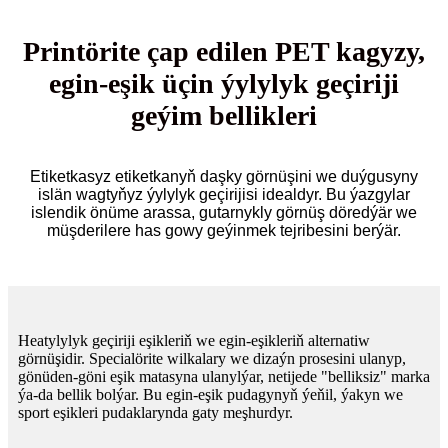
Printörite çap edilen PET kagyzy,
egin-eşik üçin ýylylyk geçiriji
geýim bellikleri
Etiketkasyz etiketkanyň daşky görnüşini we duýgusyny
islän wagtyňyz ýylylyk geçirijisi idealdyr. Bu ýazgylar
islendik önüme arassa, gutarnykly görnüş döredýär we
müşderilere has gowy geýinmek tejribesini berýär.
Heatylylyk geçiriji eşikleriň we egin-eşikleriň alternatiw
görnüşidir. Specialörite wilkalary we dizaýn prosesini ulanyp,
gönüden-göni eşik matasyna ulanylýar, netijede "belliksiz" marka
ýa-da bellik bolýar. Bu egin-eşik pudagynyň ýeňil, ýakyn we
sport eşikleri pudaklarynda gaty meşhurdyr.