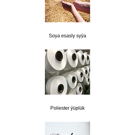
Soya esasly syýa
Poliester ýüplük