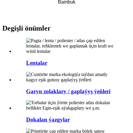
Bambuk
Degişli önümler
Lentalar
Garyn zolaklary / gaplaýyş ýeňleri
Dokalan ýazgylar