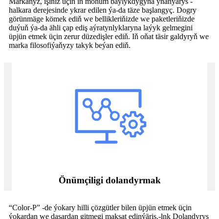
Markaňyz, işiňiz üçin iň möhüm baýlykdygyna ynanýarys -
halkara derejesinde ykrar edilen ýa-da täze başlangyç. Dogry
görünmäge kömek ediň we bellikleriňizde we paketleriňizde
duýuň ýa-da ähli çap ediş aýratynlyklaryna laýyk gelmegini
üpjün etmek üçin zerur düzedişler ediň. Iň oňat täsir galdyryň we
marka filosofiýaňyzy takyk beýan ediň.
Önümçiligi dolandyrmak
“Color-P” -de ýokary hilli çözgütler bilen üpjün etmek üçin
ýokardan we daşardan gitmegi maksat edinýäris.-lnk Dolandyryş