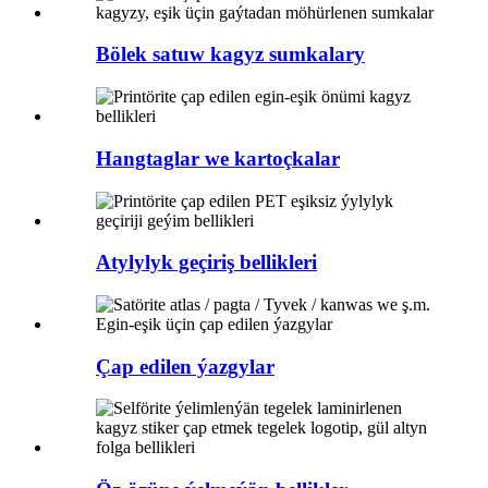
Bölek satuw kagyz sumkalary
Hangtaglar we kartoçkalar
Atylylyk geçiriş bellikleri
Çap edilen ýazgylar