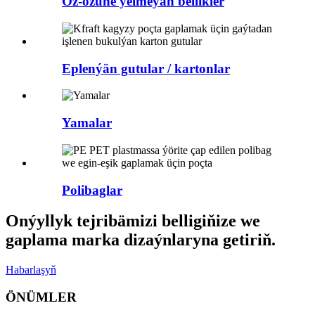
Öz-özüne ýelmeýän bellikler
Eplenýän gutular / kartonlar
Yamalar
Polibaglar
Onýyllyk tejribämizi belligiňize we
gaplama marka dizaýnlaryna getiriň.
Habarlaşyň
ÖNÜMLER