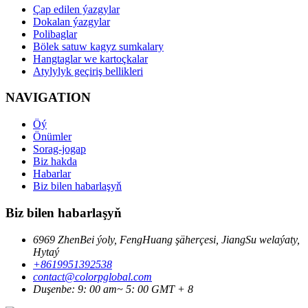
Çap edilen ýazgylar
Dokalan ýazgylar
Polibaglar
Bölek satuw kagyz sumkalary
Hangtaglar we kartoçkalar
Atylylyk geçiriş bellikleri
NAVIGATION
Öý
Önümler
Sorag-jogap
Biz hakda
Habarlar
Biz bilen habarlaşyň
Biz bilen habarlaşyň
6969 ZhenBei ýoly, FengHuang şäherçesi, JiangSu welaýaty,
Hytaý
+8619951392538
contact@colorpglobal.com
Duşenbe: 9: 00 am~ 5: 00 GMT + 8