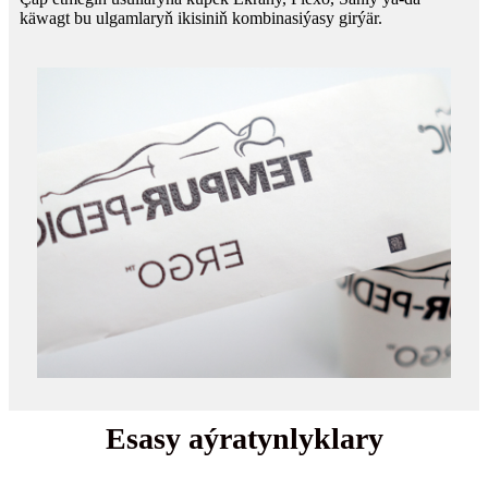
käwagt bu ulgamlaryň ikisiniň kombinasiýasy girýär.
Esasy aýratynlyklary