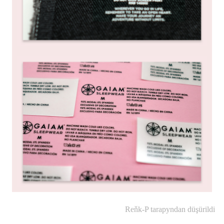
Reňk-P tarapyndan düşürildi