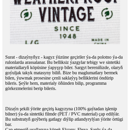
Surat - dizaýnyňyz - kagyz ýüzüne geçiriler ýa-da polotno ýa-da
rulonlarda arassalanar. Bu belliksiz ýazgylar tebigy we sintetiki
materiallaryň köpüsine ýapyşyp biler. Sargyt bereniňizde, olaryň
goýuljak takyk matasyny biliň. Bize bu maglumatlary bermek
bilen, ýuwmak prosesine çenli saklaýyş belliklerini öndürip
bileris. Şeýle hem, materialy öňünden bilip, programma
görkezmelerini berip bileris.
Dizaýn şekili ýörite geçiriş kagyzyna (100% gaýtadan işlenip
bilner) ýa-da sintetiki filmde (PET / PVC material) çap edilýär.
Bu substratyň goýberiş gatlagy diýlip atlandyrylýan ýörite örtügi
bar.
Çap etmegiň usullaryna küpek Ekrany, Flexo, Sanly ýa-da